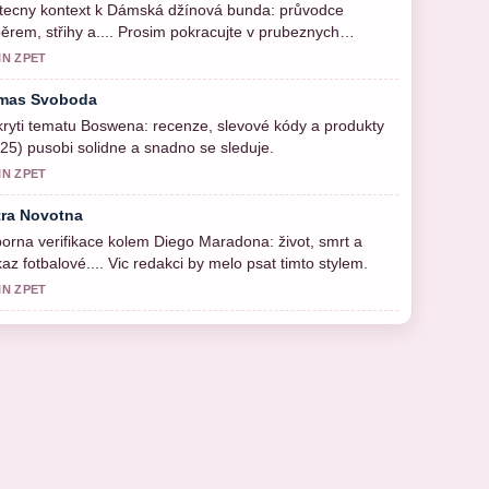
tecny kontext k Dámská džínová bunda: průvodce
ěrem, střihy a.... Prosim pokracujte v prubeznych
ualizacich.
IN ZPET
mas Svoboda
ryti tematu Boswena: recenze, slevové kódy a produkty
25) pusobi solidne a snadno se sleduje.
IN ZPET
tra Novotna
orna verifikace kolem Diego Maradona: život, smrt a
az fotbalové.... Vic redakci by melo psat timto stylem.
IN ZPET