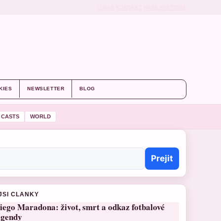
O NAS
KONTAKT
NASE HISTORIE
KIES
NEWSLETTER
BLOG
 CASTS
WORLD
Prejit
JSI CLANKY
iego Maradona: život, smrt a odkaz fotbalové
egendy