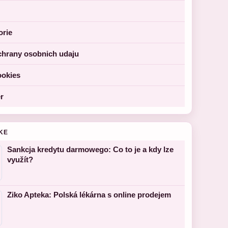
orie
chrany osobnich udaju
ookies
r
KE
Sankcja kredytu darmowego: Co to je a kdy lze
využít?
Ziko Apteka: Polská lékárna s online prodejem