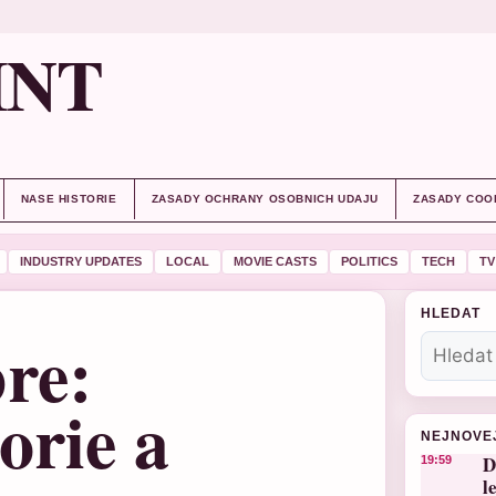
INT
NASE HISTORIE
ZASADY OCHRANY OSOBNICH UDAJU
ZASADY COO
INDUSTRY UPDATES
LOCAL
MOVIE CASTS
POLITICS
TECH
TV
HLEDAT
re:
orie a
NEJNOVE
D
19:59
l