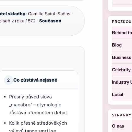
tel skladby:
Camille Saint-Saëns ·
íseň z roku 1872 ·
Současná
PROZKOU
Behind t
Blog
Business
Celebrit
Co zůstává nejasné
2
Industry 
Local
Přesný původ slova
„macabre” – etymologie
zůstává předmětem debat
STRANKY
Kolik přesně středověkých
O nas
výjevů tance smrti se