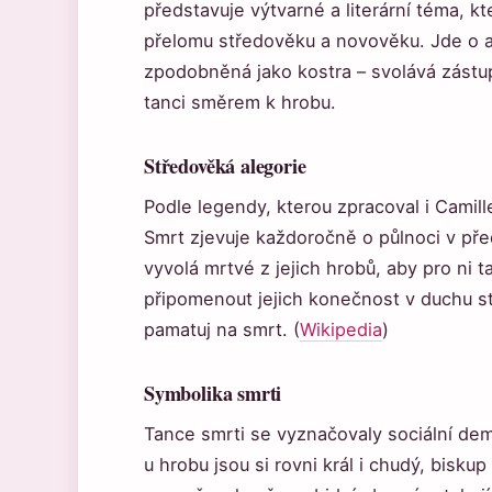
představuje výtvarné a literární téma, k
přelomu středověku a novověku. Jde o al
zpodobněná jako kostra – svolává zást
tanci směrem k hrobu.
Středověká alegorie
Podle legendy, kterou zpracoval i Camil
Smrt zjevuje každoročně o půlnoci v př
vyvolá mrtvé z jejich hrobů, aby pro ni t
připomenout jejich konečnost v duchu 
pamatuj na smrt. (
Wikipedia
)
Symbolika smrti
Tance smrti se vyznačovaly sociální dem
u hrobu jsou si rovni král i chudý, bisku