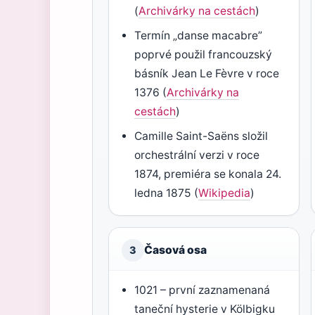
(
Archivárky na cestách
)
Termín „danse macabre”
poprvé použil francouzský
básník Jean Le Fèvre v roce
1376 (
Archivárky na
cestách
)
Camille Saint-Saëns složil
orchestrální verzi v roce
1874, premiéra se konala 24.
ledna 1875 (
Wikipedia
)
Časová osa
3
1021 – první zaznamenaná
taneční hysterie v Kölbigku