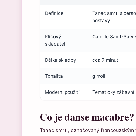
Definice
Tanec smrti s perso
postavy
Klíčový
Camille Saint-Saën
skladatel
Délka skladby
cca 7 minut
Tonalita
g moll
Moderní použití
Tematický zábavní p
Co je danse macabre?
Tanec smrti, označovaný francouzským