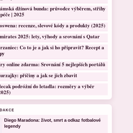
ámská džínová bunda: průvodce výběrem, střihy
 péče | 2025
oswena: recenze, slevové kódy a produkty (2025)
mirates 2025: lety, výhody a srovnání s Qatar
rzaniec: Co to je a jak si ho připravit? Recept a
ipy
ry online zdarma: Srovnání 5 nejlepších portálů
urzajky: příčiny a jak se jich zbavit
lecak podróżní do letadla: rozměry a výběr
2025)
EDAKCE
Diego Maradona: život, smrt a odkaz fotbalové
legendy