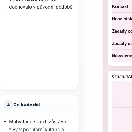
Kontakt
dochovalo v původní podobě
Nase hist
Zasady o
Zasady c
Newslette
CTETE TA
Co bude dál
4
Motiv tance smrti zůstává
živý v populární kultuře a