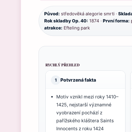
Původ:
středověká alegorie smrti ·
Sklada
Rok skladby Op. 40:
1874 ·
První forma:
p
atrakce:
Efteling park
RYCHLÝ PŘEHLED
Potvrzená fakta
1
Motiv vznikl mezi roky 1410–
1425, nejstarší významné
vyobrazení pochází z
pařížského kláštera Saints
Innocents z roku 1424