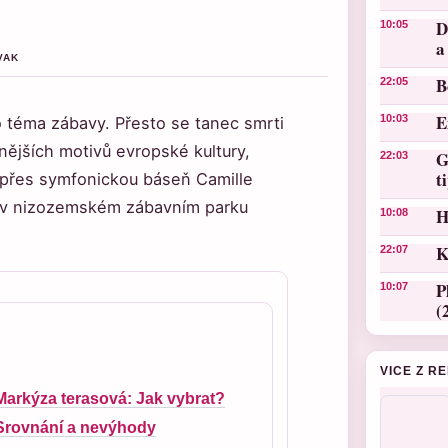
D
10:05
a
VAK
B
22:05
E
10:03
o téma zábavy. Přesto se tanec smrti
nějších motivů evropské kultury,
G
22:03
t
 přes symfonickou báseň Camille
i v nizozemském zábavním parku
H
10:08
K
22:07
P
10:07
(
VICE Z R
Markýza terasová: Jak vybrat?
Srovnání a nevýhody