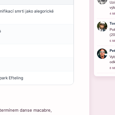
Uzi
výb
nifikací smrti jako alegorické
akt
4 M
To
Pok
s
(20
6 M
Pe
Vyb
odk
8 M
ark Efteling
 termínem danse macabre,