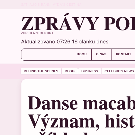
SAT, AUG 8
RANNI VYDANI
CESTINA
ZPRÁVY PO
ZPR DENNI REPORT
Aktualizovano 07:26
16 clanku dnes
DOMU
O NAS
KONTAKT
BEHIND THE SCENES
BLOG
BUSINESS
CELEBRITY NEWS
Danse macab
Význam, hist