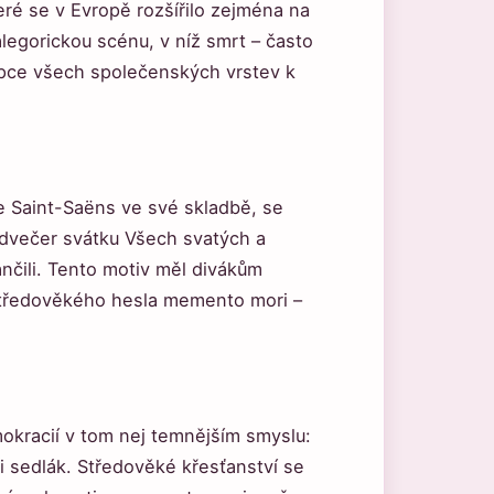
teré se v Evropě rozšířilo zejména na
egorickou scénu, v níž smrt – často
upce všech společenských vrstev k
le Saint-Saëns ve své skladbě, se
edvečer svátku Všech svatých a
ančili. Tento motiv měl divákům
středověkého hesla memento mori –
okracií v tom nej temnějším smyslu:
p i sedlák. Středověké křesťanství se