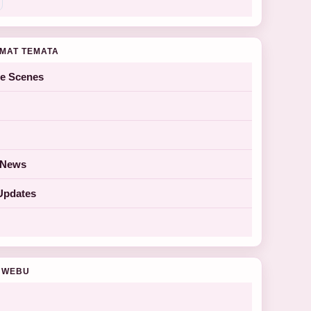
MAT TEMATA
he Scenes
y News
Updates
 WEBU