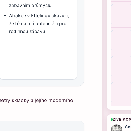
zábavním průmyslu
Atrakce v Eftelingu ukazuje,
že téma má potenciál i pro
rodinnou zábavu
metry skladby a jejího moderního
ZIVE KO
An