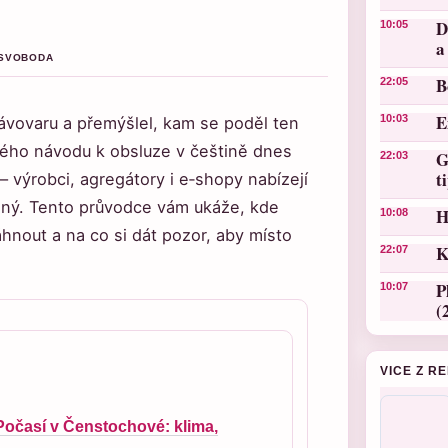
D
10:05
a
S SVOBODA
B
22:05
E
10:03
ávovaru a přemýšlel, kam se poděl ten
vného návodu k obsluze v češtině dnes
G
22:03
t
– výrobci, agregátory i e‑shopy nabízejí
odný. Tento průvodce vám ukáže, kde
H
10:08
áhnout a na co si dát pozor, aby místo
K
22:07
P
10:07
(
VICE Z R
Počasí v Čenstochové: klima,