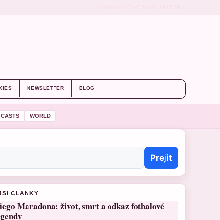
O NAS
KONTAKT
NASE HISTORIE
KIES
NEWSLETTER
BLOG
 CASTS
WORLD
Prejit
JSI CLANKY
iego Maradona: život, smrt a odkaz fotbalové
egendy