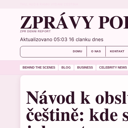
THU, AUG 6
RANNI VYDANI
CESTINA
ZPRÁVY PO
ZPR DENNI REPORT
Aktualizovano 05:03
16 clanku dnes
DOMU
O NAS
KONTAKT
BEHIND THE SCENES
BLOG
BUSINESS
CELEBRITY NEWS
Návod k obsl
češtině: kde 