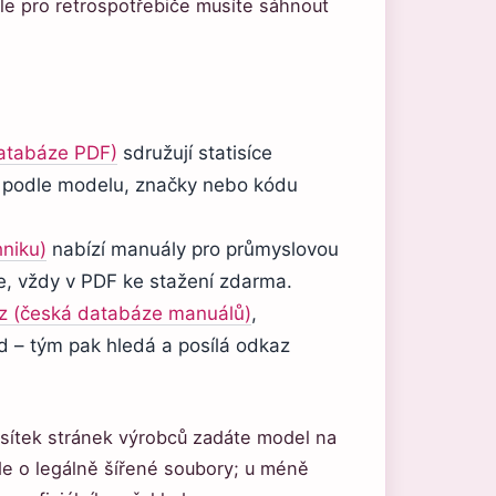
ale pro retrospotřebiče musíte sáhnout
tabáze PDF)
sdružují statisíce
t podle modelu, značky nebo kódu
hniku)
nabízí manuály pro průmyslovou
če, vždy v PDF ke stažení zdarma.
z (česká databáze manuálů)
,
d – tým pak hledá a posílá odkaz
esítek stránek výrobců zadáte model na
e o legálně šířené soubory; u méně