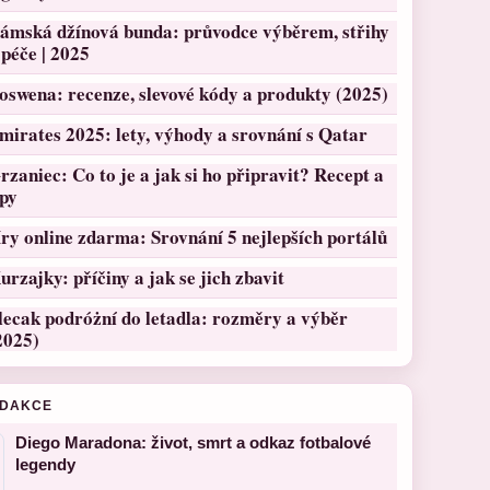
ámská džínová bunda: průvodce výběrem, střihy
 péče | 2025
oswena: recenze, slevové kódy a produkty (2025)
mirates 2025: lety, výhody a srovnání s Qatar
rzaniec: Co to je a jak si ho připravit? Recept a
ipy
ry online zdarma: Srovnání 5 nejlepších portálů
urzajky: příčiny a jak se jich zbavit
lecak podróżní do letadla: rozměry a výběr
2025)
EDAKCE
Diego Maradona: život, smrt a odkaz fotbalové
legendy