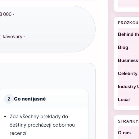
8 000 ·
PROZKOU
Behind t
, kávovary ·
Blog
Business
Celebrit
Industry 
Co není jasné
2
Local
Zda všechny překlady do
STRANKY
češtiny procházejí odbornou
O nas
recenzí