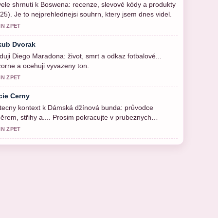
ele shrnuti k Boswena: recenze, slevové kódy a produkty
25). Je to nejprehlednejsi souhrn, ktery jsem dnes videl.
IN ZPET
kub Dvorak
duji Diego Maradona: život, smrt a odkaz fotbalové...
orne a ocehuji vyvazeny ton.
IN ZPET
cie Cerny
tecny kontext k Dámská džínová bunda: průvodce
ěrem, střihy a.... Prosim pokracujte v prubeznych
ualizacich.
IN ZPET