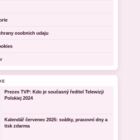
orie
chrany osobnich udaju
ookies
r
KE
Prezes TVP: Kdo je současný ředitel Telewizji
Polskiej 2024
Kalendář červenec 2025: svátky, pracovní dny a
tisk zdarma