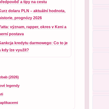
předpověď a tipy na cestu
Kurz dolaru PLN – aktuální hodnota,
historie, prognózy 2026
Yatta: význam, rapper, okres v Keni a
herní postava
Sankcja kredytu darmowego: Co to je
a kdy lze využít?
ebab (2026)
lové legendy
ti
aplikacemi