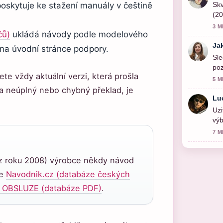
oskytuje ke stažení manuály v češtině
Skv
(20
3 M
čů)
ukládá návody podle modelového
Ja
 na úvodní stránce podpory.
Sle
poz
ete vždy aktuální verzi, která prošla
5 M
na neúplný nebo chybný překlad, je
Lu
Uzi
výb
akt
7 M
y z roku 2008) výrobce někdy návod
že
Navodnik.cz (databáze českých
 OBSLUZE (databáze PDF)
.