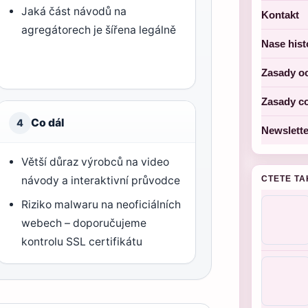
Jaká část návodů na
Kontakt
agregátorech je šířena legálně
Nase hist
Zasady o
Zasady c
Co dál
4
Newslette
Větší důraz výrobců na video
návody a interaktivní průvodce
CTETE TA
Riziko malwaru na neoficiálních
webech – doporučujeme
kontrolu SSL certifikátu