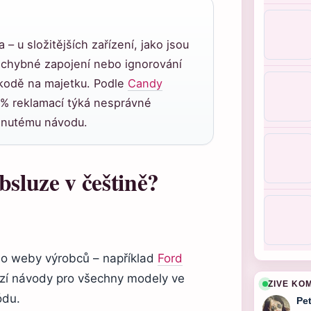
– u složitějších zařízení, jako jsou
chybné zapojení nebo ignorování
kodě na majetku. Podle
Candy
 % reklamací týká nesprávné
édnutému návodu.
sluze v češtině?
mo weby výrobců – například
Ford
zí návody pro všechny modely ve
ZIVE KO
ódu.
Pe