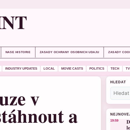
INT
NASE HISTORIE
ZASADY OCHRANY OSOBNICH UDAJU
ZASADY COO
INDUSTRY UPDATES
LOCAL
MOVIE CASTS
POLITICS
TECH
TV
HLEDAT
uze v
stáhnout a
NEJNOVE
D
19:59
l