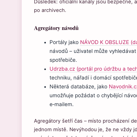
Důsledek: oficiální kanály jsou bezpečné, 
po archivech.
Agregátory návodů
Portály jako
NÁVOD K OBSLUZE (da
návodů – uživatel může vyhledáva
spotřebiče.
Udrzba.cz (portál pro údržbu a tec
techniku, nářadí i domácí spotřebi
Některá databáze, jako
Navodnik.c
umožňuje požádat o chybějící návo
e‑mailem.
Agregátory šetří čas – místo procházení d
jednom místě. Nevýhodou je, že ne vždy jd