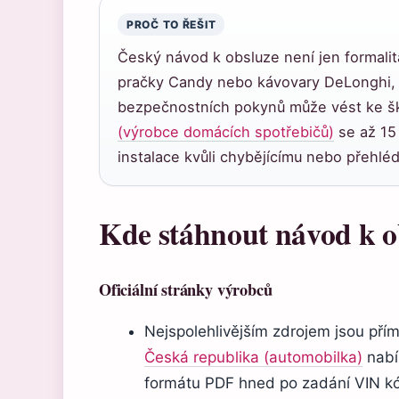
PROČ TO ŘEŠIT
Český návod k obsluze není jen formalita 
pračky Candy nebo kávovary DeLonghi, 
bezpečnostních pokynů může vést ke š
(výrobce domácích spotřebičů)
se až 15
instalace kvůli chybějícímu nebo přehl
Kde stáhnout návod k ob
Oficiální stránky výrobců
Nejspolehlivějším zdrojem jsou pří
Česká republika (automobilka)
nabí
formátu PDF hned po zadání VIN k