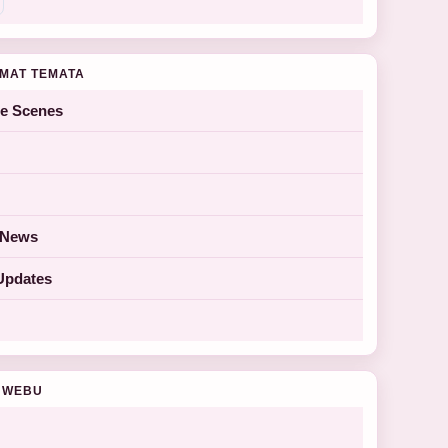
MAT TEMATA
he Scenes
y News
Updates
 WEBU