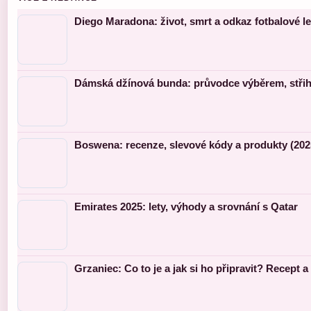
Diego Maradona: život, smrt a odkaz fotbalové l
Dámská džínová bunda: průvodce výběrem, střihy
Boswena: recenze, slevové kódy a produkty (202
Emirates 2025: lety, výhody a srovnání s Qatar
Grzaniec: Co to je a jak si ho připravit? Recept a 