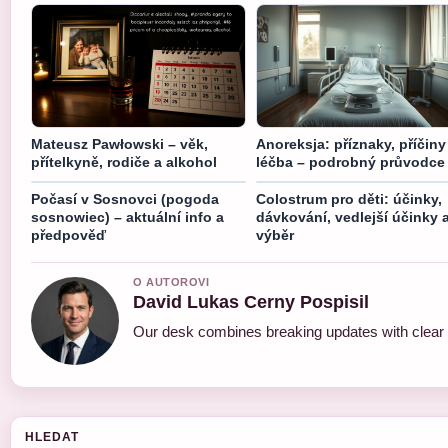
Mateusz Pawłowski – věk,
Anoreksja: příznaky, příčiny
přítelkyně, rodiče a alkohol
léčba – podrobný průvodce
Počasí v Sosnovci (pogoda
Colostrum pro děti: účinky,
sosnowiec) – aktuální info a
dávkování, vedlejší účinky 
předpověď
výběr
O AUTOROVI
David Lukas Cerny Pospisil
Our desk combines breaking updates with clear a
HLEDAT