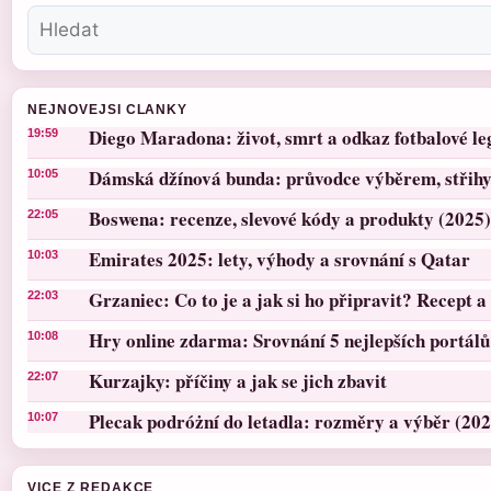
NEJNOVEJSI CLANKY
Diego Maradona: život, smrt a odkaz fotbalové l
19:59
Dámská džínová bunda: průvodce výběrem, střihy 
10:05
Boswena: recenze, slevové kódy a produkty (2025)
22:05
Emirates 2025: lety, výhody a srovnání s Qatar
10:03
Grzaniec: Co to je a jak si ho připravit? Recept a 
22:03
Hry online zdarma: Srovnání 5 nejlepších portálů
10:08
Kurzajky: příčiny a jak se jich zbavit
22:07
Plecak podróżní do letadla: rozměry a výběr (202
10:07
VICE Z REDAKCE