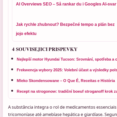
AI Overviews SEO – Så rankar du i Googles AI-svar
Jak rychle zhubnout? Bezpečné tempo a plán bez
jojo efektu
4 SOUVISEJICI PRISPEVKY
Nejlepší motor Hyundai Tucson: Srovnání, spotřeba a 
Frekwencja wybory 2025: Volební účast a výsledky pol
Mleko Skondensowane – O Que É, Receitas e História
Recept na strogonow: tradiční boeuf stroganoff krok 
A substância integra o rol de medicamentos essenciai
tricomoníase até amebíase hepática e giardíase. Seg