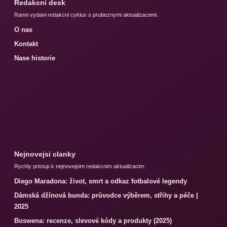
Redakcni desk
Ranni vydani redakcni cyklus s prubeznymi aktualizacemi.
O nas
Kontakt
Nase historie
Nejnovejsi clanky
Rychly pristup k nejnovejsim redakcnim aktualizacim.
Diego Maradona: život, smrt a odkaz fotbalové legendy
Dámská džínová bunda: průvodce výběrem, střihy a péče |
2025
Boswena: recenze, slevové kódy a produkty (2025)