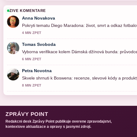
ZIVE KOMENTARE
Anna Novakova
Pokryti tematu Diego Maradona: život, smrt a odkaz fotbalo
4 MIN ZPET
Tomas Svoboda
Vyborna verifikace kolem Dámská džínová bunda: průvodce vý
6 MIN ZPET
Petra Novotna
Skvele shrnuti k Boswena: recenze, slevové kódy a produkty
8 MIN ZPET
ZPRÁVY POINT
Redakcni desk Zprávy Point publikuje overene zpravodajstvi,
kontextove aktualizace a opravy s jasnymi zdroji.