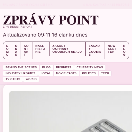
FRI, AUG 7
RANNI VYDANI
CESTINA
O NAS
KONTAKT
NASE HISTORIE
ZPRÁVY POINT
ZPR DENNI REPORT
Aktualizovano 09:11
16 clanku dnes
D
O
KO
NASE
ZASADY
ZASAD
NEW
B
O
N
NT
HISTO
OCHRANY
Y
SLET
L
M
A
AK
RIE
OSOBNICH UDAJU
COOKIE
TER
O
U
S
T
S
G
BEHIND THE SCENES
BLOG
BUSINESS
CELEBRITY NEWS
INDUSTRY UPDATES
LOCAL
MOVIE CASTS
POLITICS
TECH
TV CASTS
WORLD