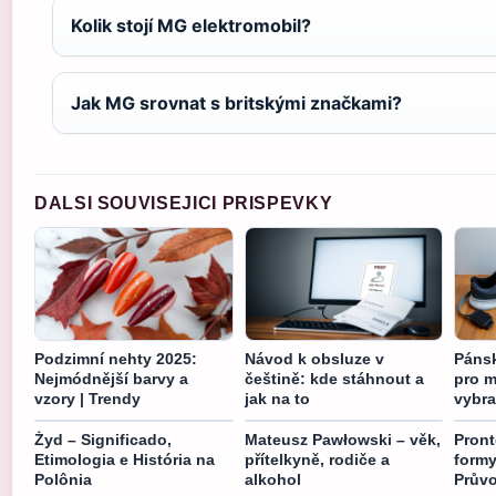
Kolik stojí MG elektromobil?
Jak MG srovnat s britskými značkami?
DALSI SOUVISEJICI PRISPEVKY
Podzimní nehty 2025:
Návod k obsluze v
Pánsk
Nejmódnější barvy a
češtině: kde stáhnout a
pro m
vzory | Trendy
jak na to
vybra
Żyd – Significado,
Mateusz Pawłowski – věk,
Pront
Etimologia e História na
přítelkyně, rodiče a
formy
Polônia
alkohol
Prův