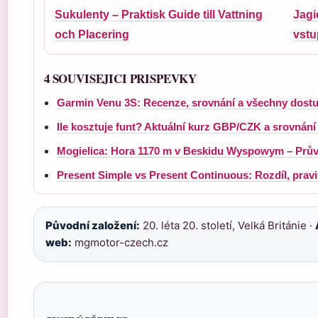
Sukulenty – Praktisk Guide till Vattning
Jagi
och Placering
vst
4 SOUVISEJICI PRISPEVKY
Garmin Venu 3S: Recenze, srovnání a všechny dostu
Ile kosztuje funt? Aktuální kurz GBP/CZK a srovnání
Mogielica: Hora 1170 m v Beskidu Wyspowym – Prů
Present Simple vs Present Continuous: Rozdíl, pravid
Původní založení:
20. léta 20. století, Velká Británie ·
web:
mgmotor-czech.cz