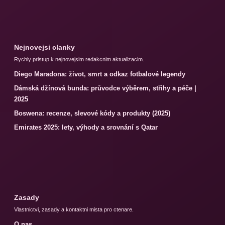
Nejnovejsi clanky
Rychly pristup k nejnovejsim redakcnim aktualizacim.
Diego Maradona: život, smrt a odkaz fotbalové legendy
Dámská džínová bunda: průvodce výběrem, střihy a péče |
2025
Boswena: recenze, slevové kódy a produkty (2025)
Emirates 2025: lety, výhody a srovnání s Qatar
Zasady
Vlastnictvi, zasady a kontaktni mista pro ctenare.
O nas