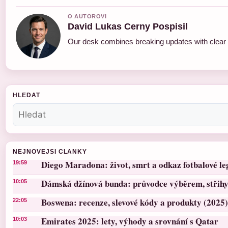
O AUTOROVI
David Lukas Cerny Pospisil
Our desk combines breaking updates with clear a
HLEDAT
NEJNOVEJSI CLANKY
Diego Maradona: život, smrt a odkaz fotbalové l
19:59
Dámská džínová bunda: průvodce výběrem, střihy 
10:05
Boswena: recenze, slevové kódy a produkty (2025)
22:05
Emirates 2025: lety, výhody a srovnání s Qatar
10:03