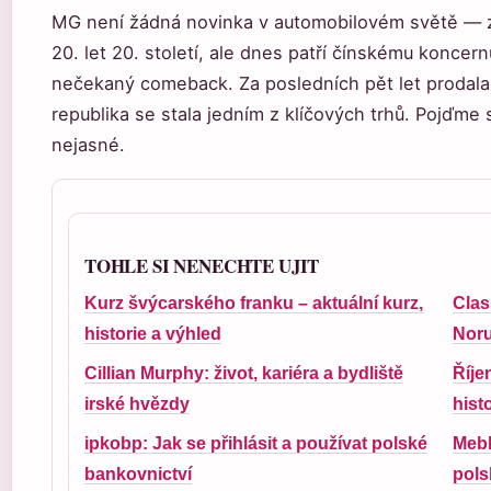
MG není žádná novinka v automobilovém světě — zn
20. let 20. století, ale dnes patří čínskému koncer
nečekaný comeback. Za posledních pět let prodala
republika se stala jedním z klíčových trhů. Pojďme
nejasné.
TOHLE SI NENECHTE UJIT
Kurz švýcarského franku – aktuální kurz,
Clas
historie a výhled
Noru
Cillian Murphy: život, kariéra a bydliště
Říje
irské hvězdy
histo
ipkobp: Jak se přihlásit a používat polské
Mebl
bankovnictví
pols