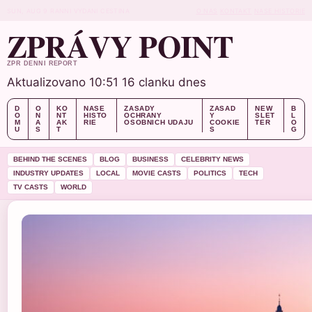
SUN, AUG 9
RANNI VYDANI
CESTINA
O NAS
KONTAKT
NASE HISTORIE
ZPRÁVY POINT
ZPR DENNI REPORT
Aktualizovano 10:51
16 clanku dnes
D
O
KO
NASE
ZASADY
ZASAD
NEW
B
O
N
NT
HISTO
OCHRANY
Y
SLET
L
M
A
AK
RIE
OSOBNICH UDAJU
COOKIE
TER
O
U
S
T
S
G
BEHIND THE SCENES
BLOG
BUSINESS
CELEBRITY NEWS
INDUSTRY UPDATES
LOCAL
MOVIE CASTS
POLITICS
TECH
TV CASTS
WORLD