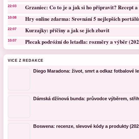
Grzaniec: Co to je a jak si ho připravit? Recept a 
22:03
Hry online zdarma: Srovnání 5 nejlepších portálů
10:08
Kurzajky: příčiny a jak se jich zbavit
22:07
Plecak podróżní do letadla: rozměry a výběr (202
10:07
VICE Z REDAKCE
Diego Maradona: život, smrt a odkaz fotbalové l
Dámská džínová bunda: průvodce výběrem, střihy
Boswena: recenze, slevové kódy a produkty (202