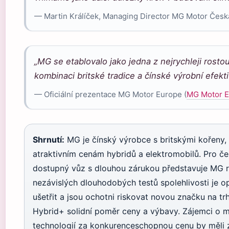
— Martin Králíček, Managing Director MG Motor Česká
„MG se etablovalo jako jedna z nejrychleji rost
kombinaci britské tradice a čínské výrobní efektiv
— Oficiální prezentace MG Motor Europe (
MG Motor 
Shrnutí:
MG je čínský výrobce s britskými kořeny, 
atraktivním cenám hybridů a elektromobilů. Pro če
dostupný vůz s dlouhou zárukou představuje MG re
nezávislých dlouhodobých testů spolehlivosti je op
ušetřit a jsou ochotni riskovat novou značku na 
Hybrid+ solidní poměr ceny a výbavy. Zájemci o mo
technologií za konkurenceschopnou cenu by měli 