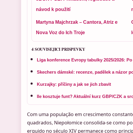
návod k použití
Martyna Majchrzak – Cantora, Atriz e
Nova Voz do Ich Troje
4 SOUVISEJICI PRISPEVKY
Liga konference Evropy tabulky 2025/2026: Po 
Skechers dámské: recenze, padělek a názor p
Kurzajky: příčiny a jak se jich zbavit
Ile kosztuje funt? Aktuální kurz GBP/CZK a sr
Com uma população em crescimento constante
quadrados, Niepołomice consolida-se como polo
erguido no século XIV permanece como principal