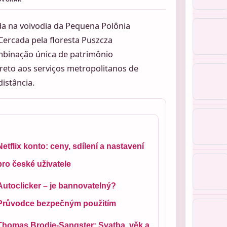
da na voivodia da Pequena Polônia
Cercada pela floresta Puszcza
mbinação única de patrimônio
ireto aos serviços metropolitanos de
istância.
Netflix konto: ceny, sdílení a nastavení
pro české uživatele
Autoclicker – je bannovatelný?
Průvodce bezpečným použitím
Thomas Brodie-Sangster: Svatba, věk a