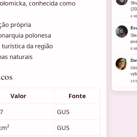
połomicka, conhecida como
Skv
(20
6 M
ção própria
Ev
monarquia polonesa
Sle
poz
turística da região
8 M
has naturais
Da
Uzi
icos
výb
akt
10 
Valor
Fonte
7
GUS
km²
GUS