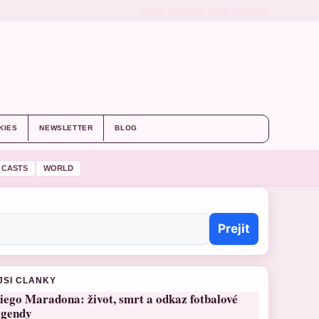
O NAS
KONTAKT
NASE HISTORIE
KIES
NEWSLETTER
BLOG
 CASTS
WORLD
Prejit
JSI CLANKY
iego Maradona: život, smrt a odkaz fotbalové
egendy