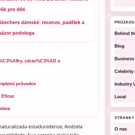
věk pro děti
Skechers dámské: recenze, padělek a
PROZKOU
názor podologa
Behind t
Blog
Business
i%C3%A9ry, zdrav%C3%AD a
Celebrit
Kompletní průvodce
Industry 
 Eficaz
Local
stava
STRANKY
 naturalizada estadunidense, Andzela
O nas
atilidade. Sua carreira inclui três