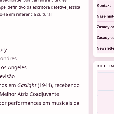
Kontakt
el definitivo da escritora detetive Jessica
o-se em referência cultural
Nase hist
Zasady o
Zasady c
ury
Newslette
Londres
Los Angeles
CTETE TA
levisão
anos em
Gaslight
(1944), recebendo
 Melhor Atriz Coadjuvante
por performances em musicais da