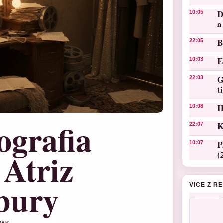
D
10:05
a
B
22:05
E
10:03
G
22:03
t
H
10:08
ografia
K
22:07
P
10:07
Atriz
(
bury
VICE Z R
VAK