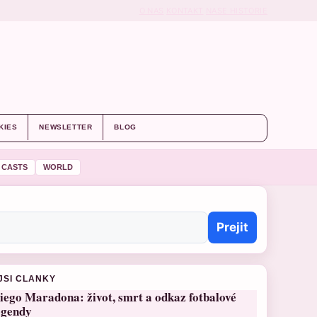
O NAS
KONTAKT
NASE HISTORIE
KIES
NEWSLETTER
BLOG
 CASTS
WORLD
Prejit
JSI CLANKY
iego Maradona: život, smrt a odkaz fotbalové
egendy