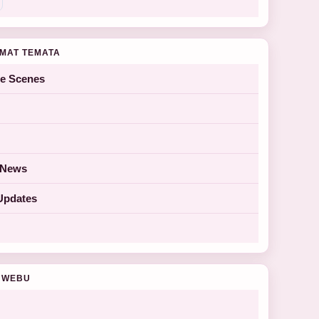
MAT TEMATA
he Scenes
y News
Updates
 WEBU