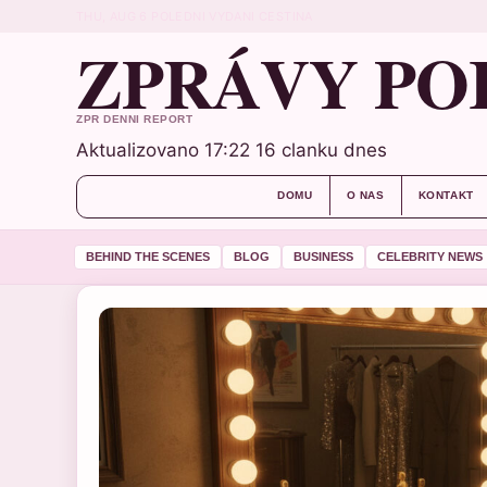
THU, AUG 6
POLEDNI VYDANI
CESTINA
ZPRÁVY PO
ZPR DENNI REPORT
Aktualizovano 17:22
16 clanku dnes
DOMU
O NAS
KONTAKT
BEHIND THE SCENES
BLOG
BUSINESS
CELEBRITY NEWS