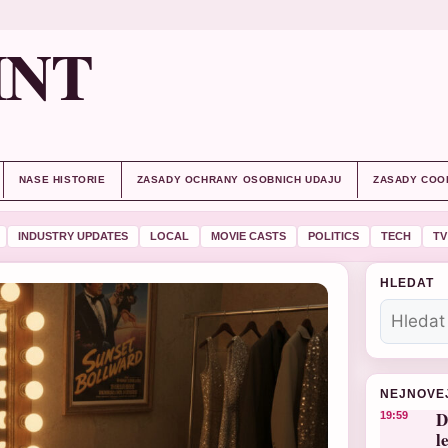
INT
NASE HISTORIE
ZASADY OCHRANY OSOBNICH UDAJU
ZASADY COO
INDUSTRY UPDATES
LOCAL
MOVIE CASTS
POLITICS
TECH
TV
HLEDAT
NEJNOVE
D
19:59
l