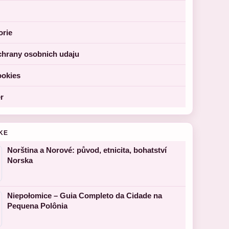
orie
chrany osobnich udaju
ookies
r
KE
Norština a Norové: původ, etnicita, bohatství
Norska
Niepołomice – Guia Completo da Cidade na
Pequena Polônia