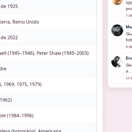
Vyb
 de 1925
pro
7 M
terra, Reino Unido
Ma
Skv
 de 2022
fot
vid
9 M
ell (1945–1946), Peter Shaw (1949–2003)
Ev
Sle
dre
a..
11 
6, 1969, 1975, 1979)
 1962)
ote
(1984–1996)
andesa (honorária), Americana