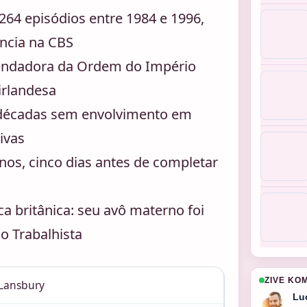
 264 episódios entre 1984 e 1996,
ncia na CBS
endadora da Ordem do Império
irlandesa
o décadas sem envolvimento em
ivas
nos, cinco dias antes de completar
a britânica: seu avô materno foi
o Trabalhista
ZIVE KO
 Lansbury
Lu