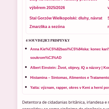
výběrem 2025/2026
Stal Gorzów Wielkopolski: dluhy, návrat
Zmarzlika a sezóna
4 SOUVISEJICI PRISPEVKY
Anna Kie%C5%82basi%C5%84ska: konec kar
soukrom%C3%AD
Albert Einstein: Život, objevy, IQ a názory | 
Histamina – Sintomas, Alimentos e Tratamento
Yatta: význam, rapper, okres v Keni a herní po
Detentora de cidadanias britânica, irlandesa e
consolidou-se como sinônimo de elegância e vers