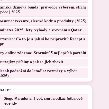
ámská džínová bunda: průvodce výběrem, střihy
 péče | 2025
oswena: recenze, slevové kódy a produkty (2025)
mirates 2025: lety, výhody a srovnání s Qatar
rzaniec: Co to je a jak si ho připravit? Recept a
ipy
ry online zdarma: Srovnání 5 nejlepších portálů
urzajky: příčiny a jak se jich zbavit
lecak podróżní do letadla: rozměry a výběr
2025)
EDAKCE
Diego Maradona: život, smrt a odkaz fotbalové
legendy