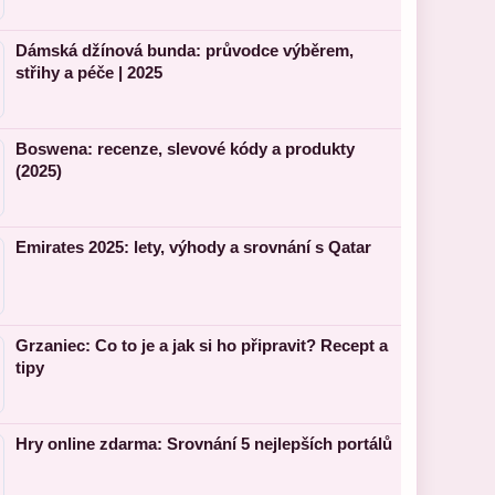
Dámská džínová bunda: průvodce výběrem,
střihy a péče | 2025
Boswena: recenze, slevové kódy a produkty
(2025)
Emirates 2025: lety, výhody a srovnání s Qatar
Grzaniec: Co to je a jak si ho připravit? Recept a
tipy
Hry online zdarma: Srovnání 5 nejlepších portálů