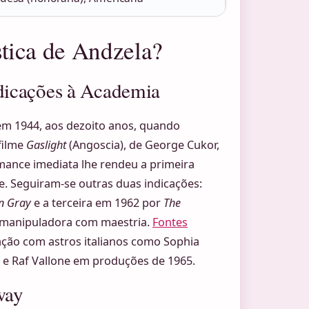
ística de Andzela?
dicações à Academia
em 1944, aos dezoito anos, quando
filme
Gaslight
(Angoscia), de George Cukor,
ance imediata lhe rendeu a primeira
e. Seguiram-se outras duas indicações:
an Gray
e a terceira em 1962 por
The
e manipuladora com maestria.
Fontes
ção com astros italianos como Sophia
a e Raf Vallone em produções de 1965.
way