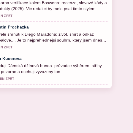
orna verifikace kolem Boswena: recenze, slevové kódy a
dukty (2025). Vic redakci by melo psat timto stylem.
IN ZPET
rtin Prochazka
ele shrnuti k Diego Maradona: život, smrt a odkaz
balové.... Je to nejprehlednejsi souhrn, ktery jsem dnes
el.
IN ZPET
a Kucerova
duji Dámská džínová bunda: průvodce výběrem, střihy
. pozorne a ocehuji vyvazeny ton.
MIN ZPET