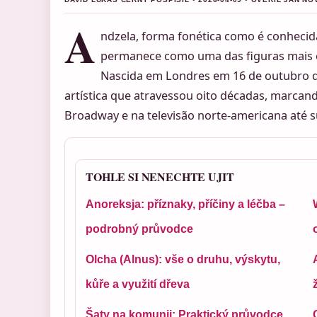
A
ndzela, forma fonética como é conhecida
permanece como uma das figuras mais 
Nascida em Londres em 16 de outubro de
artística que atravessou oito décadas, marcand
Broadway e na televisão norte-americana até 
TOHLE SI NENECHTE UJIT
Anoreksja: příznaky, příčiny a léčba –
podrobný průvodce
Olcha (Alnus): vše o druhu, výskytu,
kůře a využití dřeva
Šaty na komunii: Praktický průvodce