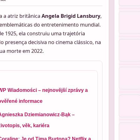
 a atriz britânica
Angela Brigid Lansbury
,
emblemáticas do entretenimento mundial.
 1925, ela construiu uma trajetória
o presença decisiva no cinema clássico, na
sua morte em 2022.
WP Wiadomości – nejnovější zprávy a
ověřené informace
Agnieszka Dziemianowicz-Bąk –
životopis, věk, kariéra
Coraline: Je od Tima Burtona? Netflix a