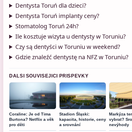
Dentysta Toruń dla dzieci?
Dentysta Toruń implanty ceny?
Stomatolog Toruń 24h?
Ile kosztuje wizyta u dentysty w Toruniu?
Czy są dentyści w Toruniu w weekend?
Gdzie znaleźć dentystę na NFZ w Toruniu?
DALSI SOUVISEJICI PRISPEVKY
Coraline: Je od Tima
Stadion Śląski:
Markýza te
Burtona? Netflix a věk
kapacita, historie, ceny
vybrat? Sr
pro děti
a srovnání
nevýhody