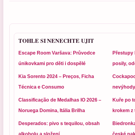
TOHLE SI NENECHTE UJIT
Escape Room Varšava: Průvodce
Přestupy
únikovkami pro děti i dospělé
posily, o
Kia Sorento 2024 – Preços, Ficha
Cockapoo:
Técnica e Consumo
nevýhody 
Classificação de Medalhas IO 2026 –
Kuře po t
Noruega Domina, Itália Brilha
krokem z 
Desperados: pivo s tequilou, obsah
Biedronka
alkoholu a složení
české nak