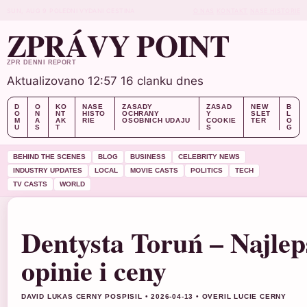
SUN, AUG 9
POLEDNI VYDANI
CESTINA
O NAS
KONTAKT
NASE HISTORIE
ZPRÁVY POINT
ZPR DENNI REPORT
Aktualizovano 12:57
16 clanku dnes
D
O
KO
NASE
ZASADY
ZASAD
NEW
B
O
N
NT
HISTO
OCHRANY
Y
SLET
L
M
A
AK
RIE
OSOBNICH UDAJU
COOKIE
TER
O
U
S
T
S
G
BEHIND THE SCENES
BLOG
BUSINESS
CELEBRITY NEWS
INDUSTRY UPDATES
LOCAL
MOVIE CASTS
POLITICS
TECH
TV CASTS
WORLD
Dentysta Toruń – Najleps
opinie i ceny
DAVID LUKAS CERNY POSPISIL • 2026-04-13 • OVERIL LUCIE CERNY