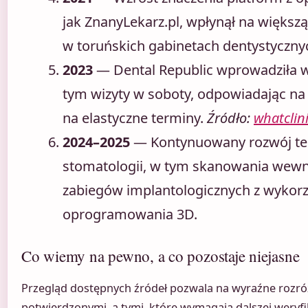
jak ZnanyLekarz.pl, wpłynął na większą
w toruńskich gabinetach dentystyczny
2023
— Dental Republic wprowadziła w
tym wizyty w soboty, odpowiadając na
na elastyczne terminy.
Źródło:
whatclin
2024–2025
— Kontynuowany rozwój tec
stomatologii, w tym skanowania wewn
zabiegów implantologicznych z wykor
oprogramowania 3D.
Co wiemy na pewno, a co pozostaje niejasne
Przegląd dostępnych źródeł pozwala na wyraźne rozró
potwierdzonymi, a tymi, które wymagają dalszej weryfi