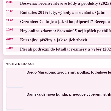
Boswena: recenze, slevové kódy a produkty (2025)
22:05
Emirates 2025: lety, výhody a srovnání s Qatar
10:03
Grzaniec: Co to je a jak si ho připravit? Recept a 
22:03
Hry online zdarma: Srovnání 5 nejlepších portálů
10:08
Kurzajky: příčiny a jak se jich zbavit
22:07
Plecak podróżní do letadla: rozměry a výběr (202
10:07
VICE Z REDAKCE
Diego Maradona: život, smrt a odkaz fotbalové l
Dámská džínová bunda: průvodce výběrem, střihy