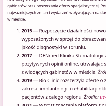
gabinetów oraz poszerzania oferty specjalistycznej. P
najważniejszych zmian i wydarzeń wpływających na dos
w mieście.
2015
— Rozpoczęcie działalności nowo
wyposażonych w sprzęt do obrazowani
jakość diagnostyki w Toruniu.
2017
— DENmed Klinika Stomatologiczn
pozytywnych opinii online, utrwalając 
z wiodących gabinetów w mieście.
Źró
2019
— Bio Clinic rozszerzyła ofertę o
zakresu implantologii i rehabilitacji ok
pacjentów z całego regionu.
Źródło:
us
2021
— Wzrost znaczenia platform z op