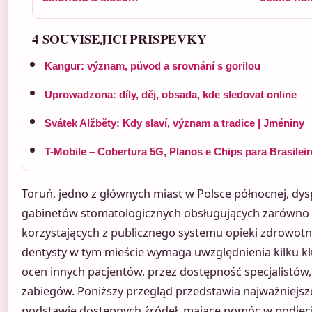
4 SOUVISEJICI PRISPEVKY
Kangur: význam, původ a srovnání s gorilou
Uprowadzona: díly, děj, obsada, kde sledovat online
Svátek Alžběty: Kdy slaví, význam a tradice | Jméniny
T-Mobile – Cobertura 5G, Planos e Chips para Brasilei
Toruń, jedno z głównych miast w Polsce północnej, dy
gabinetów stomatologicznych obsługujących zarówno p
korzystających z publicznego systemu opieki zdrowot
dentysty w tym mieście wymaga uwzględnienia kilku 
ocen innych pacjentów, przez dostępność specjalistów
zabiegów. Poniższy przegląd przedstawia najważniejsz
podstawie dostępnych źródeł, mające pomóc w podjęci