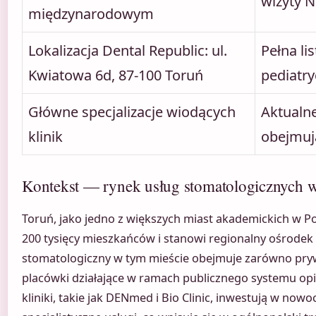
wizyty 
międzynarodowym
Lokalizacja Dental Republic: ul.
Pełna li
Kwiatowa 6d, 87-100 Toruń
pediatr
Główne specjalizacje wiodących
Aktualne
klinik
obejmuj
Kontekst — rynek usług stomatologicznych 
Toruń, jako jedno z większych miast akademickich w Po
200 tysięcy mieszkańców i stanowi regionalny ośrode
stomatologiczny w tym mieście obejmuje zarówno prywatn
placówki działające w ramach publicznego systemu op
kliniki, takie jak DENmed i Bio Clinic, inwestują w now