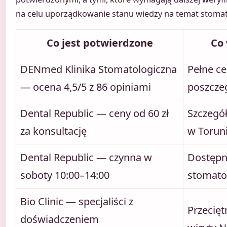
na celu uporządkowanie stanu wiedzy na temat stomato
Co jest potwierdzone
Co
DENmed Klinika Stomatologiczna
Pełne c
— ocena 4,5/5 z 86 opiniami
poszczeg
Dental Republic — ceny od 60 zł
Szczegó
za konsultację
w Torun
Dental Republic — czynna w
Dostępn
soboty 10:00–14:00
stomato
Bio Clinic — specjaliści z
Przecięt
doświadczeniem