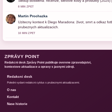
Sleduji Boswena: recenze, slevové kódy a produkty (2025) 
8 MIN ZPET
Martin Prochazka
Uzitecny kontext k Diego Maradona: život, smrt a odkaz fotb
prubeznych aktualizacich.
10 MIN ZPET
ZPRÁVY POINT
Redakcni desk Zprávy Point publikuje overene zpravodajstvi,
kontextove aktualizace a opravy s jasnymi zdroji.
Redakcni desk
Poledni vydani redakcni cyklus s prubeznymi aktualizacemi.
O nas
Kontakt
Nase historie