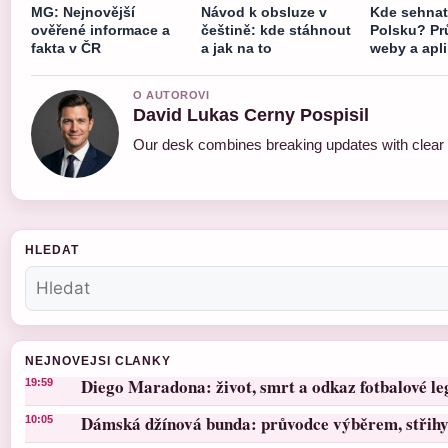
MG: Nejnovější
Návod k obsluze v
Kde sehnat
ověřené informace a
češtině: kde stáhnout
Polsku? P
fakta v ČR
a jak na to
weby a apl
O AUTOROVI
David Lukas Cerny Pospisil
Our desk combines breaking updates with clear a
HLEDAT
NEJNOVEJSI CLANKY
Diego Maradona: život, smrt a odkaz fotbalové l
19:59
Dámská džínová bunda: průvodce výběrem, střihy 
10:05