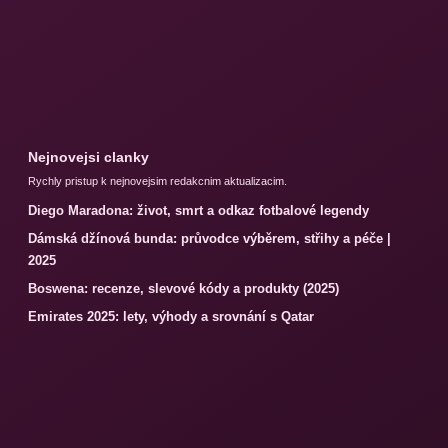
Nejnovejsi clanky
Rychly pristup k nejnovejsim redakcnim aktualizacim.
Diego Maradona: život, smrt a odkaz fotbalové legendy
Dámská džínová bunda: průvodce výběrem, střihy a péče |
2025
Boswena: recenze, slevové kódy a produkty (2025)
Emirates 2025: lety, výhody a srovnání s Qatar