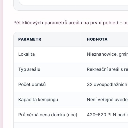
Pět klíčových parametrů areálu na první pohled – o
PARAMETR
HODNOTA
Lokalita
Nieznanowice, gmin
Typ areálu
Rekreační areál s r
Počet domků
32 dvoupodlažních d
Kapacita kempingu
Není veřejně uved
Průměrná cena domku (noc)
420–620 PLN podle