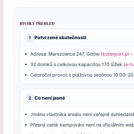
RYCHLÝ PŘEHLED
Potvrzené skutečnosti
1
Adresa: Marszowice 247, Gdów (
kuterport.pl –
32 domků s celkovou kapacitou 170 lůžek (
e-t
Celoroční provoz s plážovou sezónou 10:00–20
Co není jasné
2
Jméno vlastníka areálu není veřejně dohledate
Přesný ceník kempování není na oficiálním we