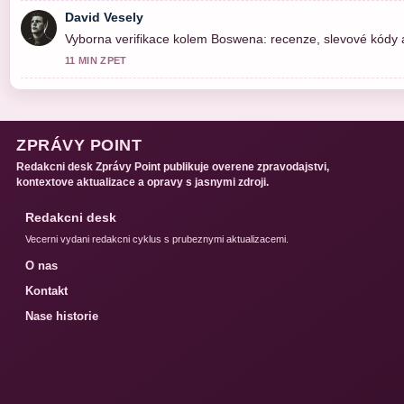
David Vesely
Vyborna verifikace kolem Boswena: recenze, slevové kódy a 
11 MIN ZPET
ZPRÁVY POINT
Redakcni desk Zprávy Point publikuje overene zpravodajstvi,
kontextove aktualizace a opravy s jasnymi zdroji.
Redakcni desk
Vecerni vydani redakcni cyklus s prubeznymi aktualizacemi.
O nas
Kontakt
Nase historie