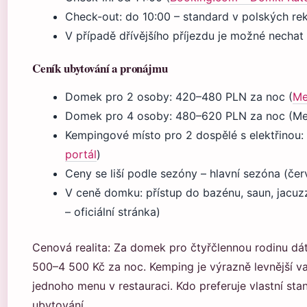
Check-out: do 10:00 – standard v polských re
V případě dřívějšího příjezdu je možné nechat
Ceník ubytování a pronájmu
Domek pro 2 osoby: 420–480 PLN za noc (
Me
Domek pro 4 osoby: 480–620 PLN za noc (Mete
Kempingové místo pro 2 dospělé s elektřinou:
portál
)
Ceny se liší podle sezóny – hlavní sezóna (čer
V ceně domku: přístup do bazénu, saun, jacuzz
– oficiální stránka)
Cenová realita: Za domek pro čtyřčlennou rodinu dát
500–4 500 Kč za noc. Kemping je výrazně levnější va
jednoho menu v restauraci. Kdo preferuje vlastní sta
ubytování.