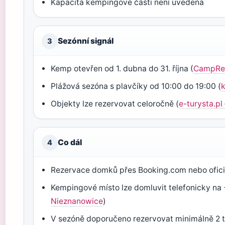
Kapacita kempingové části není uvedena
Sezónní signál
3
Kemp otevřen od 1. dubna do 31. října (
CampRes
Plážová sezóna s plavčíky od 10:00 do 19:00 (
k
Objekty lze rezervovat celoročně (
e-turysta.pl
Co dál
4
Rezervace domků přes Booking.com nebo ofici
Kempingové místo lze domluvit telefonicky na
Nieznanowice
)
V sezóně doporučeno rezervovat minimálně 2 