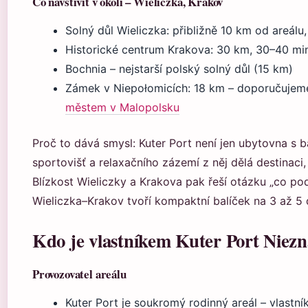
Co navštívit v okolí – Wieliczka, Krakov
Solný důl Wieliczka: přibližně 10 km od are
Historické centrum Krakova: 30 km, 30–40 mi
Bochnia – nejstarší polský solný důl (15 km)
Zámek v Niepołomicích: 18 km – doporučuje
městem v Malopolsku
Proč to dává smysl: Kuter Port není jen ubytovna s 
sportovišť a relaxačního zázemí z něj dělá destinaci,
Blízkost Wieliczky a Krakova pak řeší otázku „co podn
Wieliczka–Krakov tvoří kompaktní balíček na 3 až 5 
Kdo je vlastníkem Kuter Port Niez
Provozovatel areálu
Kuter Port je soukromý rodinný areál – vlastní