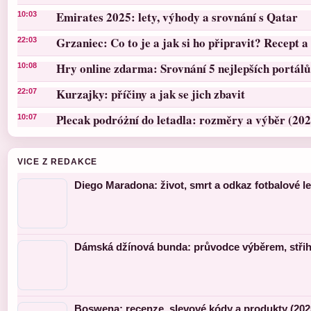
Emirates 2025: lety, výhody a srovnání s Qatar
10:03
Grzaniec: Co to je a jak si ho připravit? Recept a 
22:03
Hry online zdarma: Srovnání 5 nejlepších portálů
10:08
Kurzajky: příčiny a jak se jich zbavit
22:07
Plecak podróżní do letadla: rozměry a výběr (202
10:07
VICE Z REDAKCE
Diego Maradona: život, smrt a odkaz fotbalové l
Dámská džínová bunda: průvodce výběrem, střihy
Boswena: recenze, slevové kódy a produkty (202