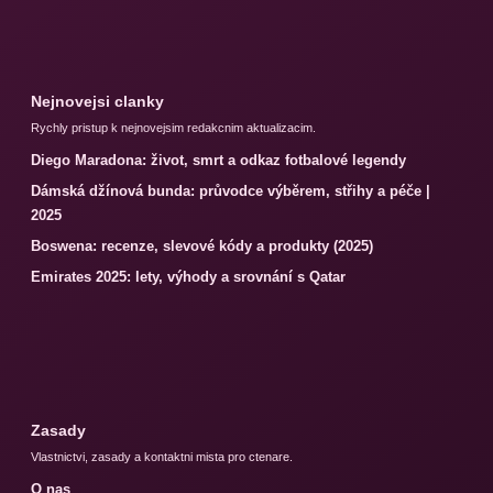
Nejnovejsi clanky
Rychly pristup k nejnovejsim redakcnim aktualizacim.
Diego Maradona: život, smrt a odkaz fotbalové legendy
Dámská džínová bunda: průvodce výběrem, střihy a péče |
2025
Boswena: recenze, slevové kódy a produkty (2025)
Emirates 2025: lety, výhody a srovnání s Qatar
Zasady
Vlastnictvi, zasady a kontaktni mista pro ctenare.
O nas