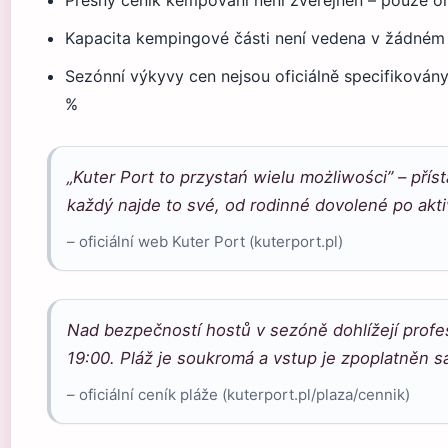
Přesný ceník kempování není zveřejněn – pouze o
Kapacita kempingové části není vedena v žádném 
Sezónní výkyvy cen nejsou oficiálně specifikovány
%
„Kuter Port to przystań wielu możliwości” – přís
každý najde to své, od rodinné dovolené po akti
– oficiální web Kuter Port (kuterport.pl)
Nad bezpečností hostů v sezóně dohlížejí profes
19:00. Pláž je soukromá a vstup je zpoplatněn 
– oficiální ceník pláže (kuterport.pl/plaza/cennik)