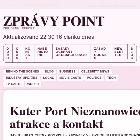
FRI, AUG 7
VECERNI VYDANI
CESTINA
O NAS
KONTAKT
NASE HISTORIE
ZPRÁVY POINT
ZPR DENNI REPORT
Aktualizovano 22:30
16 clanku dnes
D
O
KO
NASE
ZASADY
ZASAD
NEW
B
O
N
NT
HISTO
OCHRANY
Y
SLET
L
M
A
AK
RIE
OSOBNICH UDAJU
COOKIE
TER
O
U
S
T
S
G
BEHIND THE SCENES
BLOG
BUSINESS
CELEBRITY NEWS
INDUSTRY UPDATES
LOCAL
MOVIE CASTS
POLITICS
TECH
TV CASTS
WORLD
Kuter Port Nieznanowice
atrakce a kontakt
DAVID LUKAS CERNY POSPISIL • 2026-06-15 • OVERIL MARTIN PROCHAZ