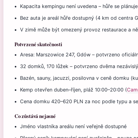
Kapacita kempingu není uvedena – hůře se plánuje
Bez auta je areál hůře dostupný (4 km od centra
V zimě může být omezený provoz restaurace a ně
Potvrzené skutečnosti
Aresa: Marszowice 247, Gdów – potvrzeno oficiá
32 domků, 170 lůžek – potvrzeno dvěma nezávislými
Bazén, sauny, jacuzzi, posilovna v ceně domku (ku
Kemp otevřen duben–říjen, pláž 10:00–20:00 (
Cam
Cena domku 420–620 PLN za noc podle typu a se
Co zůstává nejasné
Jméno vlastníka areálu není veřejně dostupné