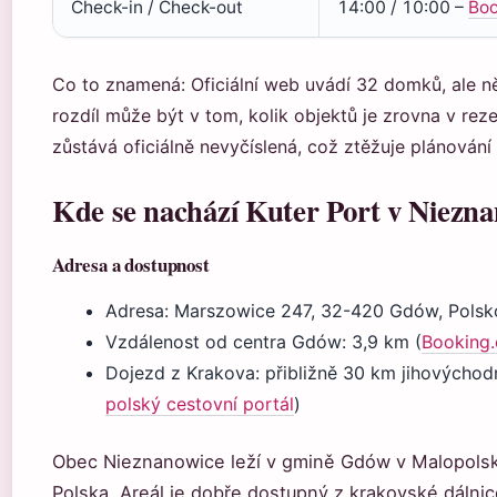
Check-in / Check-out
14:00 / 10:00 –
Boo
Co to znamená: Oficiální web uvádí 32 domků, ale něk
rozdíl může být v tom, kolik objektů je zrovna v r
zůstává oficiálně nevyčíslená, což ztěžuje plánování 
Kde se nachází Kuter Port v Niezn
Adresa a dostupnost
Adresa: Marszowice 247, 32-420 Gdów, Polsko 
Vzdálenost od centra Gdów: 3,9 km (
Booking.
Dojezd z Krakova: přibližně 30 km jihovýcho
polský cestovní portál
)
Obec Nieznanowice leží v gmině Gdów v Malopolském
Polska. Areál je dobře dostupný z krakovské dálnic