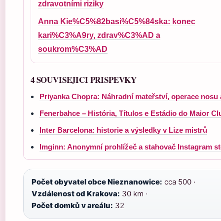
zdravotními riziky
Anna Kie%C5%82basi%C5%84ska: konec
kari%C3%A9ry, zdrav%C3%AD a
soukrom%C3%AD
4 SOUVISEJICI PRISPEVKY
Priyanka Chopra: Náhradní mateřství, operace nosu 
Fenerbahce – História, Títulos e Estádio do Maior C
Inter Barcelona: historie a výsledky v Lize mistrů
Imginn: Anonymní prohlížeč a stahovač Instagram st
Počet obyvatel obce Nieznanowice:
cca 500 ·
Vzdálenost od Krakova:
30 km ·
Počet domků v areálu:
32