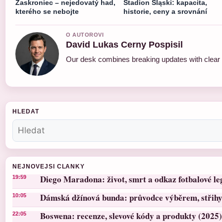
Zaskroniec – nejedovatý had,
Stadion Śląski: kapacita,
kterého se nebojte
historie, ceny a srovnání
O AUTOROVI
David Lukas Cerny Pospisil
Our desk combines breaking updates with clear a
HLEDAT
NEJNOVEJSI CLANKY
Diego Maradona: život, smrt a odkaz fotbalové l
19:59
Dámská džínová bunda: průvodce výběrem, střihy 
10:05
Boswena: recenze, slevové kódy a produkty (2025)
22:05