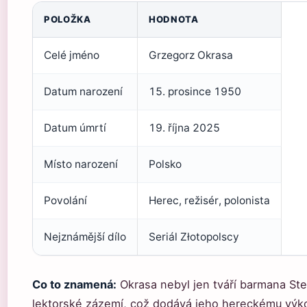
POLOŽKA
HODNOTA
Celé jméno
Grzegorz Okrasa
Datum narození
15. prosince 1950
Datum úmrtí
19. října 2025
Místo narození
Polsko
Povolání
Herec, režisér, polonista
Nejznámější dílo
Seriál Złotopolscy
Co to znamená:
Okrasa nebyl jen tváří barmana Stef
lektorské zázemí, což dodává jeho hereckému výko