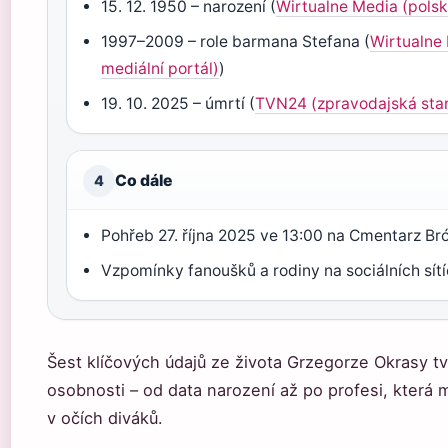
15. 12. 1950 – narození (
Wirtualne Media (polsk
1997–2009 – role barmana Stefana (
Wirtualne
mediální portál)
)
19. 10. 2025 – úmrtí (
TVN24 (zpravodajská sta
Co dále
4
Pohřeb 27. října 2025 ve 13:00 na Cmentarz B
Vzpomínky fanoušků a rodiny na sociálních sít
Šest klíčových údajů ze života Grzegorze Okrasy tv
osobnosti – od data narození až po profesi, která 
v očích diváků.