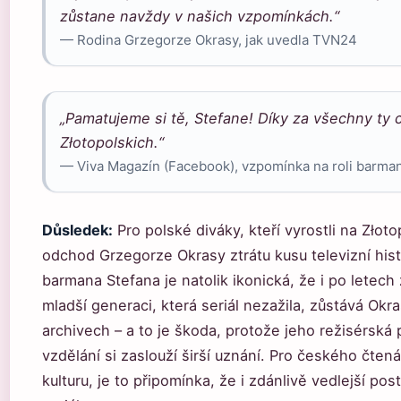
zůstane navždy v našich vzpomínkách.“
— Rodina Grzegorze Okrasy, jak uvedla TVN24
„Pamatujeme si tě, Stefane! Díky za všechny ty c
Złotopolskich.“
— Viva Magazín (Facebook), vzpomínka na roli barma
Důsledek:
Pro polské diváky, kteří vyrostli na Zło
odchod Grzegorze Okrasy ztrátu kusu televizní his
barmana Stefana je natolik ikonická, že i po letech
mladší generaci, která seriál nezažila, zůstává Ok
archivech – a to je škoda, protože jeho režisérská 
vzdělání si zaslouží širší uznání. Pro českého čten
kulturu, je to připomínka, že i zdánlivě vedlejší p