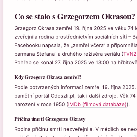
Co se stalo s Grzegorzem Okrasou?
Grzegorz Okrasa zemřel 19. října 2025 ve věku 74 le
zveřejnila rodina prostřednictvím sociálních sítí – 
Facebooku napsala, že „zemřel včera“ a připomněl
barmana Stefana“ a druhého režiséra seriálu (
TVN24
Pohřeb se konal 27. října 2025 ve 13:00 na hřbito
Kdy Grzegorz Okrasa zemřel?
Podle potvrzených informací zemřel 19. října 2025.
pamětní portál Odeszli.pl, tak i další zdroje. Věk 74
narození v roce 1950 (
IMDb (filmová databáze)
).
Příčina úmrtí Grzegorze Okrasy
Rodina příčinu smrti nezveřejnila. V médiích se neob