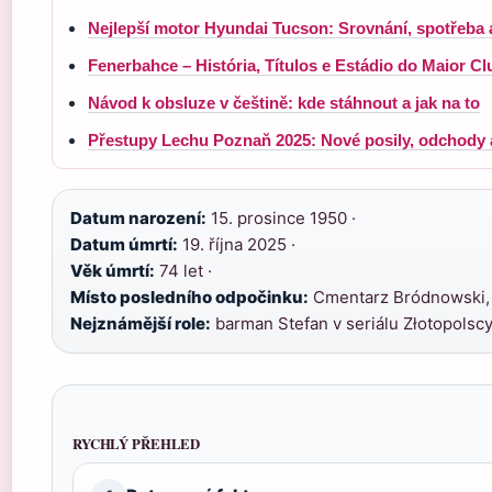
Nejlepší motor Hyundai Tucson: Srovnání, spotřeba 
Fenerbahce – História, Títulos e Estádio do Maior C
Návod k obsluze v češtině: kde stáhnout a jak na to
Přestupy Lechu Poznaň 2025: Nové posily, odchody 
Datum narození:
15. prosince 1950 ·
Datum úmrtí:
19. října 2025 ·
Věk úmrtí:
74 let ·
Místo posledního odpočinku:
Cmentarz Bródnowski, 
Nejznámější role:
barman Stefan v seriálu Złotopolsc
RYCHLÝ PŘEHLED