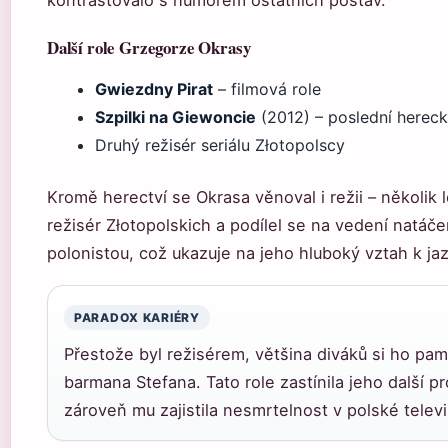
Další role Grzegorze Okrasy
Gwiezdny Pirat
– filmová role
Szpilki na Giewoncie
(2012) – poslední hereck
Druhý režisér seriálu Złotopolscy
Kromě herectví se Okrasa věnoval i režii – několik l
režisér Złotopolskich a podílel se na vedení natáč
polonistou, což ukazuje na jeho hluboký vztah k jaz
PARADOX KARIÉRY
Přestože byl režisérem, většina diváků si ho pam
barmana Stefana. Tato role zastínila jeho další pro
zároveň mu zajistila nesmrtelnost v polské televiz