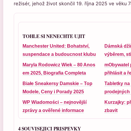
režisér, jehož život skončil 19. října 2025 ve věku 7
TOHLE SI NENECHTE UJIT
Manchester United: Bohatství,
Dámská dží
suspendace a budoucnost klubu
výběrem, stř
Maryla Rodowicz Wiek – 80 Anos
mObywatel p
em 2025, Biografia Completa
přihlásit a 
Białe Sneakersy Damskie – Top
Tabletky na
Modele, Ceny i Porady 2025
prodejných 
WP Wiadomości – nejnovější
Kurzajky: př
zprávy a ověřené informace
zbavit
4 SOUVISEJICI PRISPEVKY