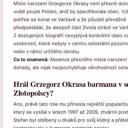
Místo narození Grzegorze Okrasy není přesně dolo
uvádí pouze Polsko, aniž by specifikovala obec. V
pohřeb se konal ve Varšavě a že působil převážně 
předpokládat, že alespoň část života strávil ve Var
Z dostupných biografií nevyplývá konkrétní obec na
osobností, které nebyly v centru celostátní pozorno
nebo v rámci určitého okruhu.
Co to znamená:
Absence přesného místa narození 
dohady, ale nijak nezpochybňuje věrohodnost ostat
Hrál Grzegorz Okrasa barmana v se
Złotopolscy?
Ano, právě tato role mu přinesla největší popularitu
který se vysílal v letech 1997 až 2009, ztvárnil po
Stefan byl oblíbený u diváků pro svůj klidný a přáte
kontrastovalo s humorem ostatních postav.