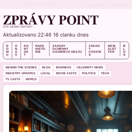
WED, AUG 5
VECERNI VYDANI
CESTINA
O NAS
KONTAKT
NASE HISTORIE
ZPRÁVY POINT
ZPR DENNI REPORT
Aktualizovano 22:46
16 clanku dnes
D
O
KO
NASE
ZASADY
ZASAD
NEW
B
O
N
NT
HISTO
OCHRANY
Y
SLET
L
M
A
AK
RIE
OSOBNICH UDAJU
COOKIE
TER
O
U
S
T
S
G
BEHIND THE SCENES
BLOG
BUSINESS
CELEBRITY NEWS
INDUSTRY UPDATES
LOCAL
MOVIE CASTS
POLITICS
TECH
TV CASTS
WORLD