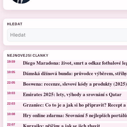
HLEDAT
NEJNOVEJSI CLANKY
Diego Maradona: život, smrt a odkaz fotbalové l
19:59
Dámská džínová bunda: průvodce výběrem, střihy 
10:05
Boswena: recenze, slevové kódy a produkty (2025)
22:05
Emirates 2025: lety, výhody a srovnání s Qatar
10:03
Grzaniec: Co to je a jak si ho připravit? Recept a 
22:03
Hry online zdarma: Srovnání 5 nejlepších portálů
10:08
Kurzajky: příčiny a jak se jich zbavit
22:07