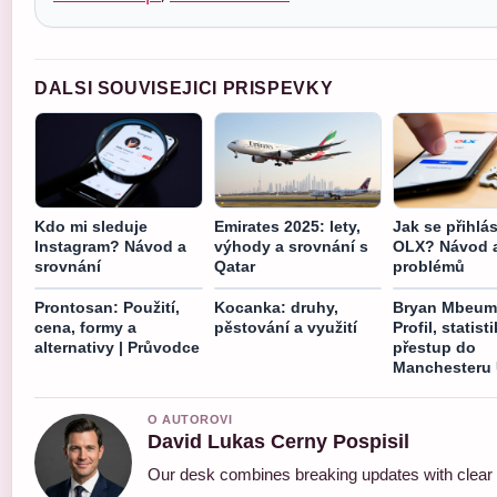
DALSI SOUVISEJICI PRISPEVKY
Kdo mi sleduje
Emirates 2025: lety,
Jak se přihlás
Instagram? Návod a
výhody a srovnání s
OLX? Návod a
srovnání
Qatar
problémů
Prontosan: Použití,
Kocanka: druhy,
Bryan Mbeum
cena, formy a
pěstování a využití
Profil, statist
alternativy | Průvodce
přestup do
Manchesteru 
O AUTOROVI
David Lukas Cerny Pospisil
Our desk combines breaking updates with clear a