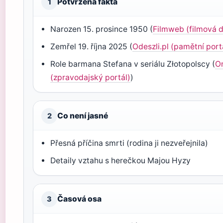
Potvrzená fakta
1
Narozen 15. prosince 1950 (
Filmweb (filmová 
Zemřel 19. října 2025 (
Odeszli.pl (pamětní port
Role barmana Stefana v seriálu Złotopolscy (
O
(zpravodajský portál)
)
Co není jasné
2
Přesná příčina smrti (rodina ji nezveřejnila)
Detaily vztahu s herečkou Majou Hyzy
Časová osa
3