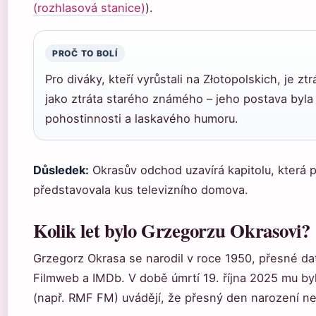
(rozhlasová stanice)
).
PROČ TO BOLÍ
Pro diváky, kteří vyrůstali na Złotopolskich, je z
jako ztráta starého známého – jeho postava by
pohostinnosti a laskavého humoru.
Důsledek:
Okrasův odchod uzavírá kapitolu, která 
představovala kus televizního domova.
Kolik let bylo Grzegorzu Okrasovi?
Grzegorz Okrasa se narodil v roce 1950, přesné da
Filmweb a IMDb. V době úmrtí 19. října 2025 mu byl
(např. RMF FM) uvádějí, že přesný den narození n