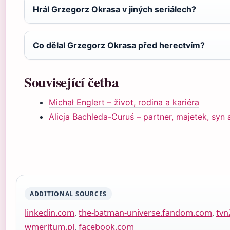
Hrál Grzegorz Okrasa v jiných seriálech?
Co dělal Grzegorz Okrasa před herectvím?
Související četba
Michał Englert – život, rodina a kariéra
Alicja Bachleda-Curuś – partner, majetek, syn 
ADDITIONAL SOURCES
linkedin.com
,
the-batman-universe.fandom.com
,
tvn
wmeritum.pl
,
facebook.com