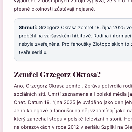
vyjádření. Z dostupných zdrojů vyplývá, že šlo o př
přesné okolnosti zůstávají nejasné.
Shrnutí:
Grzegorz Okrasa zemřel 19. října 2025 ve
proběhl na varšavském hřbitově. Rodina informaci p
nebyla zveřejněna. Pro fanoušky Złotopolskich to
tváře seriálu.
Zemřel Grzegorz Okrasa?
Ano, Grzegorz Okrasa zemřel. Zprávu potvrdila rod
sociálních sítí. Úmrtí zaznamenala i polská média j
Onet. Datum 19. října 2025 je uváděno jako den je
Jeho kolegové a fanoušci na něj vzpomínají jako 
který zanechal stopu v polské televizní historii. H
na obrazovkách v roce 2012 v seriálu Szpilki na Gi