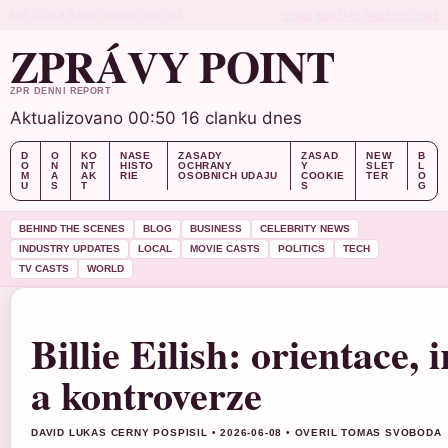
SAT, AUG 8
RANNI VYDANI
CESTINA
O NAS
KONTAKT
NASE HISTORIE
ZPRÁVY POINT
ZPR DENNI REPORT
Aktualizovano 00:50
16 clanku dnes
D
O
KO
NASE
ZASADY
ZASAD
NEW
B
O
N
NT
HISTO
OCHRANY
Y
SLET
L
M
A
AK
RIE
OSOBNICH UDAJU
COOKIE
TER
O
U
S
T
S
G
BEHIND THE SCENES
BLOG
BUSINESS
CELEBRITY NEWS
INDUSTRY UPDATES
LOCAL
MOVIE CASTS
POLITICS
TECH
TV CASTS
WORLD
Billie Eilish: orientace, 
a kontroverze
DAVID LUKAS CERNY POSPISIL • 2026-06-08 • OVERIL TOMAS SVOBODA