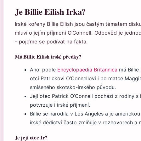
Je Billie Eilish Irka?
Irské kořeny Billie Eilish jsou častým tématem disk
mluví o jejím příjmení O’Connell. Odpověď je jednod
– pojďme se podívat na fakta.
Má Billie Eilish irské předky?
Ano, podle
Encyclopaedia Britannica
má Billie 
otci Patrickovi O’Connellovi i po matce Maggie
smíšeného skotsko-irského původu.
Její otec Patrick O’Connell pochází z rodiny s
potvrzuje i irské příjmení.
Billie se narodila v Los Angeles a je americko
irské dědictví často zmiňuje v rozhovorech a na
Je její otec Ir?