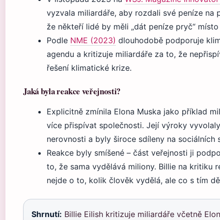
vyzvala miliardáře, aby rozdali své peníze na
že někteří lidé by měli „dát peníze pryč“ místo
Podle
NME (2023)
dlouhodobě podporuje klim
agendu a kritizuje miliardáře za to, že nepřisp
řešení klimatické krize.
Jaká byla reakce veřejnosti?
Explicitně zmínila Elona Muska jako příklad mi
více přispívat společnosti. Její výroky vyvola
nerovnosti a byly široce sdíleny na sociálních s
Reakce byly smíšené – část veřejnosti ji podpoř
to, že sama vydělává miliony. Billie na kritiku 
nejde o to, kolik člověk vydělá, ale co s tím dě
Shrnutí:
Billie Eilish kritizuje miliardáře včetně El