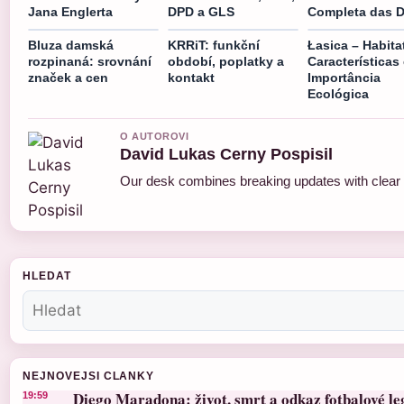
Jana Englerta
DPD a GLS
Completa das D
Bluza damská
KRRiT: funkční
Łasica – Habita
rozpinaná: srovnání
období, poplatky a
Características
značek a cen
kontakt
Importância
Ecológica
O AUTOROVI
David Lukas Cerny Pospisil
Our desk combines breaking updates with clear a
HLEDAT
NEJNOVEJSI CLANKY
Diego Maradona: život, smrt a odkaz fotbalové l
19:59