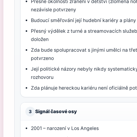
Přesné okolnosti zranění v dětství (zlomená no
nezávisle potvrzeny
Budoucí směřování její hudební kariéry a plány
Přesný výdělek z turné a streamovacích služeb
doložen
Zda bude spolupracovat s jinými umělci na třet
potvrzeno
Její politické názory nebyly nikdy systematic
rozhovoru
Zda plánuje hereckou kariéru není oficiálně po
Signál časové osy
3
2001 – narození v Los Angeles