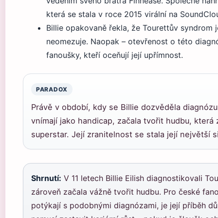
vedením svého bratra Finnease. Společně nahrá
která se stala v roce 2015 virální na SoundClo
Billie opakovaně řekla, že Tourettův syndrom j
neomezuje. Naopak – otevřenost o této diagnó
fanoušky, kteří oceňují její upřímnost.
PARADOX
Právě v období, kdy se Billie dozvěděla diagnózu
vnímají jako handicap, začala tvořit hudbu, která z
superstar. Její zranitelnost se stala její největší s
Shrnutí:
V 11 letech Billie Eilish diagnostikovali T
zároveň začala vážně tvořit hudbu. Pro české fano
potýkají s podobnými diagnózami, je její příběh 