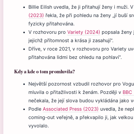
Billie Eilish uvedla, že ji přitahují ženy i muži
(2023)
řekla, že při pohledu na ženy „jí buší sr
fyzicky přitahována.
V rozhovoru pro
Variety (2024)
popsala ženy ja
jejichž přítomnost a krása ji zasahují“.
Dříve, v roce 2021, v rozhovoru pro Variety uv
přitahována lidmi bez ohledu na pohlaví“.
Kdy a kde o tom promluvila?
Největší pozornost vzbudil rozhovor pro Vogu
mluvila o přitažlivosti k ženám. Později v
BBC 
nečekala, že její slova budou vykládána jako 
Podle
Associated Press (2023)
uvedla, že nep
coming-out veřejně, a překvapilo ji, jak velkou
vyvolalo.