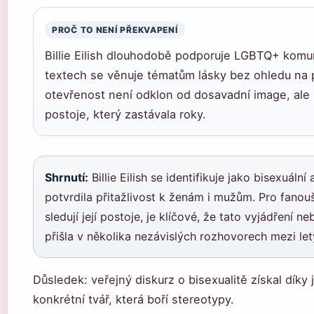
PROČ TO NENÍ PŘEKVAPENÍ
Billie Eilish dlouhodobě podporuje LGBTQ+ komu
textech se věnuje tématům lásky bez ohledu na p
otevřenost není odklon od dosavadní image, ale 
postoje, který zastávala roky.
Shrnutí:
Billie Eilish se identifikuje jako bisexuáln
potvrdila přitažlivost k ženám i mužům. Pro fanouš
sledují její postoje, je klíčové, že tato vyjádření n
přišla v několika nezávislých rozhovorech mezi le
Důsledek: veřejný diskurz o bisexualitě získal díky j
konkrétní tvář, která boří stereotypy.