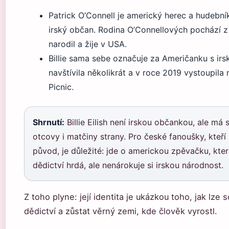
Patrick O’Connell je americký herec a hudebník
irský občan. Rodina O’Connellových pochází z I
narodil a žije v USA.
Billie sama sebe označuje za Američanku s irs
navštívila několikrát a v roce 2019 vystoupila n
Picnic.
Shrnutí:
Billie Eilish není irskou občankou, ale má 
otcovy i matčiny strany. Pro české fanoušky, kteří s
původ, je důležité: jde o americkou zpěvačku, kter
dědictví hrdá, ale nenárokuje si irskou národnost.
Z toho plyne: její identita je ukázkou toho, jak lze 
dědictví a zůstat věrný zemi, kde člověk vyrostl.