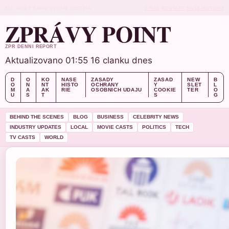
FRI, AUG 7
RANNI VYDANI
CESTINA
O NAS
KONTAKT
NASE HISTORIE
ZPRÁVY POINT
ZPR DENNI REPORT
Aktualizovano 01:55
16 clanku dnes
D
O
KO
NASE
ZASADY
ZASAD
NEW
B
O
N
NT
HISTO
OCHRANY
Y
SLET
L
M
A
AK
RIE
OSOBNICH UDAJU
COOKIE
TER
O
U
S
T
S
G
BEHIND THE SCENES
BLOG
BUSINESS
CELEBRITY NEWS
INDUSTRY UPDATES
LOCAL
MOVIE CASTS
POLITICS
TECH
TV CASTS
WORLD