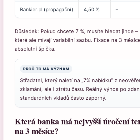
Bankier.pl (propagační)
4,50 %
–
Důsledek: Pokud chcete 7 %, musíte hledat jinde – n
které ale mívají variabilní sazbu. Fixace na 3 měsíc
absolutní špička.
PROČ TO MÁ VÝZNAM
Střadatel, který naletí na „7% nabídku” z neověře
zklamání, ale i ztrátu času. Reálný výnos po zdaně
standardních vkladů často záporný.
Která banka má nejvyšší úročení t
na 3 měsíce?