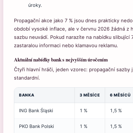
úroky.
Propagační akce jako 7 % jsou dnes prakticky nedo
období vysoké inflace, ale v červnu 2026 žádná z 
sazbu neuvádí. Pokud narazíte na nabídku slibující
zastaralou informaci nebo klamavou reklamu.
Aktuální nabídky bank s nejvyšším úročením
Čtyři hlavní hráči, jeden vzorec: propagační sazby
standardní.
BANKA
3 MĚSÍCE
6 MĚSÍCŮ
ING Bank Śląski
1 %
1,5 %
PKO Bank Polski
1 %
1,5 %