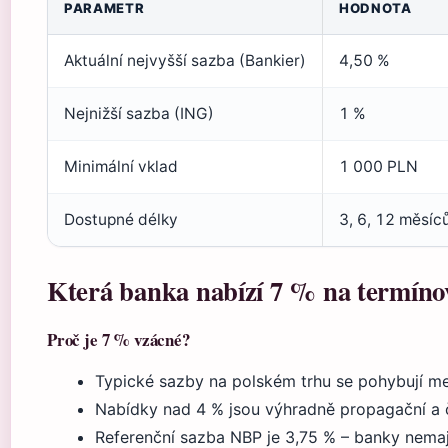
PARAMETR
HODNOTA
Aktuální nejvyšší sazba (Bankier)
4,50 %
Nejnižší sazba (ING)
1 %
Minimální vklad
1 000 PLN
Dostupné délky
3, 6, 12 měsíc
Která banka nabízí 7 % na termín
Proč je 7 % vzácné?
Typické sazby na polském trhu se pohybují me
Nabídky nad 4 % jsou výhradně propagační a
Referenční sazba NBP je 3,75 % – banky nemaj