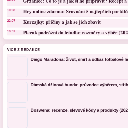
Grzaniec: Co to je a jak si ho připravit? Recept a 
Hry online zdarma: Srovnání 5 nejlepších portálů
10:08
Kurzajky: příčiny a jak se jich zbavit
22:07
Plecak podróżní do letadla: rozměry a výběr (202
10:07
VICE Z REDAKCE
Diego Maradona: život, smrt a odkaz fotbalové l
Dámská džínová bunda: průvodce výběrem, střihy
Boswena: recenze, slevové kódy a produkty (202