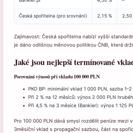
Bankier.pl
4,50 %
–
Česká spořitelna (pro srovnání)
2,15 %
2,50
Zajímavost: Česká spořitelna nabízí vyšší standard
je dáno odlišnou měnovou politikou ČNB, která drží
Jaké jsou nejlepší termínované vkl
Porovnání výnosů při vkladu 100 000 PLN
PKO BP: minimální vklad 1 000 PLN, sazba 1–2
Při 2 % na 12 měsíců: výnos 2 000 PLN hrubéh
Při 4,5 % na 3 měsíce (Bankier): výnos 1 125 
Pro 100 000 PLN dává smysl rozdělit peníze mezi ví
3měsíční vklad s propagační sazbou, část na spořic