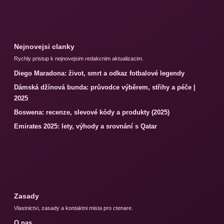
Nejnovejsi clanky
Rychly pristup k nejnovejsim redakcnim aktualizacim.
Diego Maradona: život, smrt a odkaz fotbalové legendy
Dámská džínová bunda: průvodce výběrem, střihy a péče |
2025
Boswena: recenze, slevové kódy a produkty (2025)
Emirates 2025: lety, výhody a srovnání s Qatar
Zasady
Vlastnictvi, zasady a kontaktni mista pro ctenare.
O nas