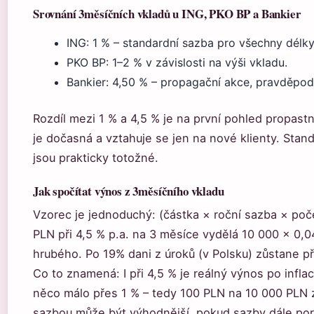
Srovnání 3měsíčních vkladů u ING, PKO BP a Bankier
ING: 1 % – standardní sazba pro všechny délky
PKO BP: 1–2 % v závislosti na výši vkladu.
Bankier: 4,50 % – propagační akce, pravděpo
Rozdíl mezi 1 % a 4,5 % je na první pohled propast
je dočasná a vztahuje se jen na nové klienty. Sta
jsou prakticky totožné.
Jak spočítat výnos z 3měsíčního vkladu
Vzorec je jednoduchý: (částka × roční sazba × poče
PLN při 4,5 % p.a. na 3 měsíce vydělá 10 000 × 0,0
hrubého. Po 19% dani z úroků (v Polsku) zůstane př
Co to znamená: I při 4,5 % je reálný výnos po inflac
něco málo přes 1 % – tedy 100 PLN na 10 000 PLN za 
sazbou může být výhodnější, pokud sazby dále por