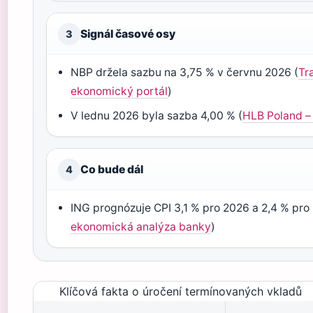
Signál časové osy
3
NBP držela sazbu na 3,75 % v červnu 2026 (
Tr
ekonomický portál
)
V lednu 2026 byla sazba 4,00 % (
HLB Poland –
Co bude dál
4
ING prognózuje CPI 3,1 % pro 2026 a 2,4 % pro
ekonomická analýza banky
)
Klíčová fakta o úročení termínovaných vkladů