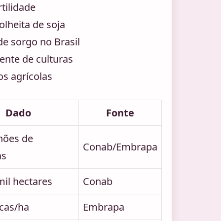
tilidade
olheita de soja
e sorgo no Brasil
iente de culturas
s agrícolas
Dado
Fonte
hões de
Conab/Embrapa
as
mil hectares
Conab
acas/ha
Embrapa