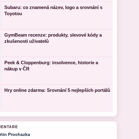
Subaru: co znamená název, logo a srovnání s
Toyotou
GymBeam recenze: produkty, slevové kódy a
zkušenosti uživatelů
Peek & Cloppenburg: insolvence, historie a
nákup v ČR
Hry online zdarma: Srovnání 5 nejlepších portálů
MENTARE
rtin Prochazka