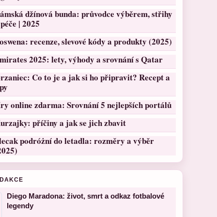
ámská džínová bunda: průvodce výběrem, střihy
 péče | 2025
oswena: recenze, slevové kódy a produkty (2025)
mirates 2025: lety, výhody a srovnání s Qatar
rzaniec: Co to je a jak si ho připravit? Recept a
ipy
ry online zdarma: Srovnání 5 nejlepších portálů
urzajky: příčiny a jak se jich zbavit
lecak podróżní do letadla: rozměry a výběr
2025)
EDAKCE
Diego Maradona: život, smrt a odkaz fotbalové
legendy