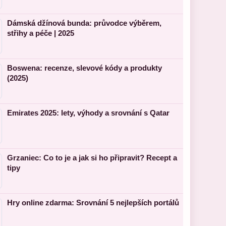
Dámská džínová bunda: průvodce výběrem,
střihy a péče | 2025
Boswena: recenze, slevové kódy a produkty
(2025)
Emirates 2025: lety, výhody a srovnání s Qatar
Grzaniec: Co to je a jak si ho připravit? Recept a
tipy
Hry online zdarma: Srovnání 5 nejlepších portálů