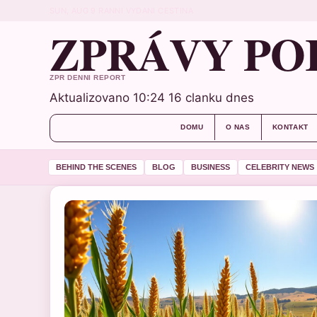
SUN, AUG 9
RANNI VYDANI
CESTINA
ZPRÁVY PO
ZPR DENNI REPORT
Aktualizovano 10:24
16 clanku dnes
DOMU
O NAS
KONTAKT
BEHIND THE SCENES
BLOG
BUSINESS
CELEBRITY NEWS