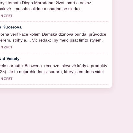
ryti tematu Diego Maradona: život, smrt a odkaz
balové... pusobi solidne a snadno se sleduje.
IN ZPET
a Kucerova
borna verifikace kolem Dámská džínová bunda: průvodce
ěrem, střihy a.... Vic redakci by melo psat timto stylem.
IN ZPET
vid Vesely
ele shrnuti k Boswena: recenze, slevové kódy a produkty
25). Je to nejprehlednejsi souhrn, ktery jsem dnes videl.
IN ZPET