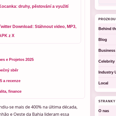
Kocanka: druhy, pěstování a využití
PROZKOU
Twitter Download: Stáhnout video, MP3,
Behind t
APK z X
Blog
Business
mes e Projetos 2025
Celebrit
pečný sběr
Industry 
5 a recenze
Local
ita, finance
STRANKY
andiu-se mais de 400% na última década,
O nas
hão e Oeste da Bahia lideram essa