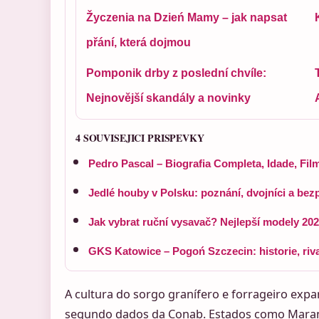
Žyczenia na Dzień Mamy – jak napsat
přání, která dojmou
Pomponik drby z poslední chvíle:
Nejnovější skandály a novinky
4 SOUVISEJICI PRISPEVKY
Pedro Pascal – Biografia Completa, Idade, Fil
Jedlé houby v Polsku: poznání, dvojníci a bez
Jak vybrat ruční vysavač? Nejlepší modely 202
GKS Katowice – Pogoń Szczecin: historie, rival
A cultura do sorgo granífero e forrageiro exp
segundo dados da Conab. Estados como Maran