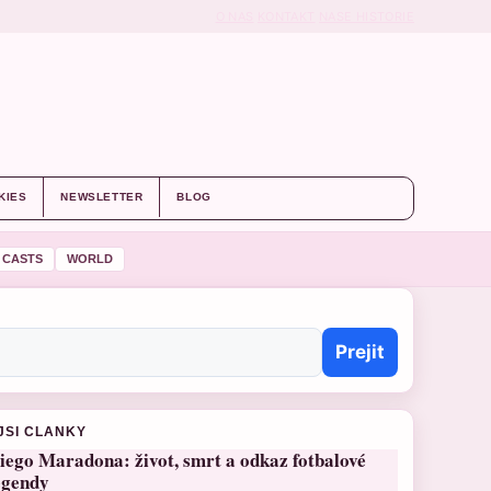
O NAS
KONTAKT
NASE HISTORIE
KIES
NEWSLETTER
BLOG
 CASTS
WORLD
Prejit
JSI CLANKY
iego Maradona: život, smrt a odkaz fotbalové
egendy