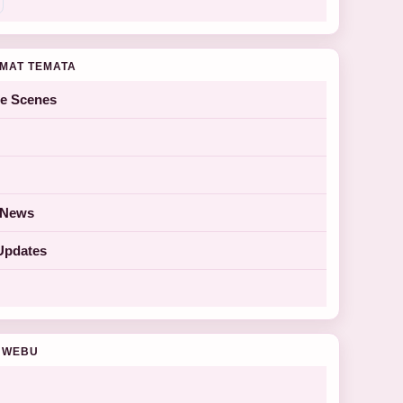
MAT TEMATA
he Scenes
y News
Updates
 WEBU