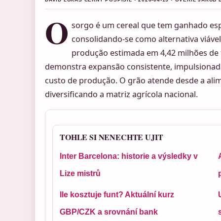
O
sorgo é um cereal que tem ganhado espa
consolidando-se como alternativa viáve
produção estimada em 4,42 milhões de t
demonstra expansão consistente, impulsionada
custo de produção. O grão atende desde a alim
diversificando a matriz agrícola nacional.
TOHLE SI NENECHTE UJIT
Inter Barcelona: historie a výsledky v
Lize mistrů
Ile kosztuje funt? Aktuální kurz
GBP/CZK a srovnání bank