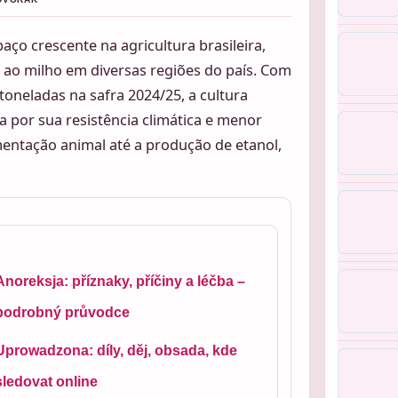
ço crescente na agricultura brasileira,
l ao milho em diversas regiões do país. Com
oneladas na safra 2024/25, a cultura
 por sua resistência climática e menor
entação animal até a produção de etanol,
Anoreksja: příznaky, příčiny a léčba –
podrobný průvodce
Uprowadzona: díly, děj, obsada, kde
sledovat online