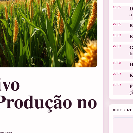
D
10:05
a
B
22:05
E
10:03
G
22:03
t
H
10:08
ivo
K
22:07
P
10:07
 Produção no
(
VICE Z R
 DVORAK