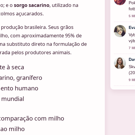
Pok
o; e o
sorgo sacarino
, utilizado na
fot
 colmos açucarados.
5 M
 produção brasileira. Seus grãos
Ev
Vy
milho, com aproximadamente 95% de
výb
rna substituto direto na formulação de
7 M
rada pelos produtores animais.
Da
te à seca
Skv
(20
arino, granífero
9 M
imento humano
r mundial
m comparação com milho
 ao milho