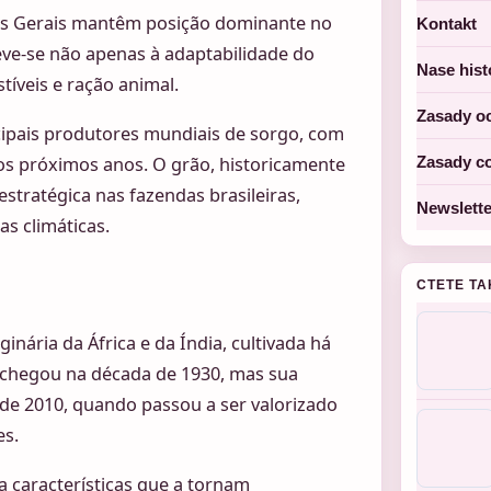
as Gerais mantêm posição dominante no
Kontakt
eve-se não apenas à adaptabilidade do
Nase hist
veis e ração animal.
Zasady o
cipais produtores mundiais de sorgo, com
os próximos anos. O grão, historicamente
Zasady c
stratégica nas fazendas brasileiras,
Newslette
s climáticas.
CTETE TA
nária da África e da Índia, cultivada há
a chegou na década de 1930, mas sua
 de 2010, quando passou a ser valorizado
es.
a características que a tornam