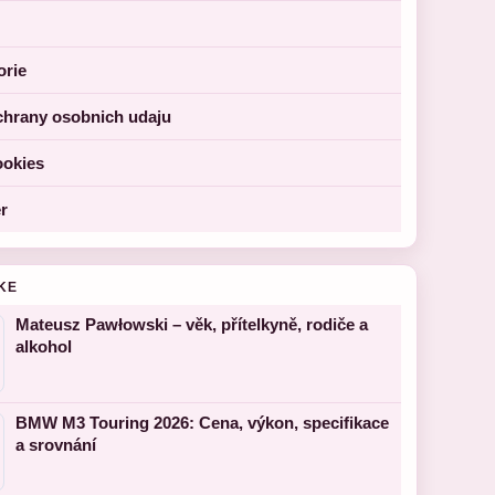
orie
chrany osobnich udaju
ookies
r
KE
Mateusz Pawłowski – věk, přítelkyně, rodiče a
alkohol
BMW M3 Touring 2026: Cena, výkon, specifikace
a srovnání