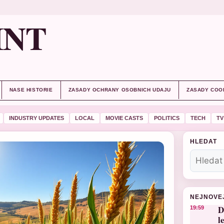
INT
NASE HISTORIE
ZASADY OCHRANY OSOBNICH UDAJU
ZASADY COO
INDUSTRY UPDATES
LOCAL
MOVIE CASTS
POLITICS
TECH
TV
HLEDAT
NEJNOVE
D
19:59
l