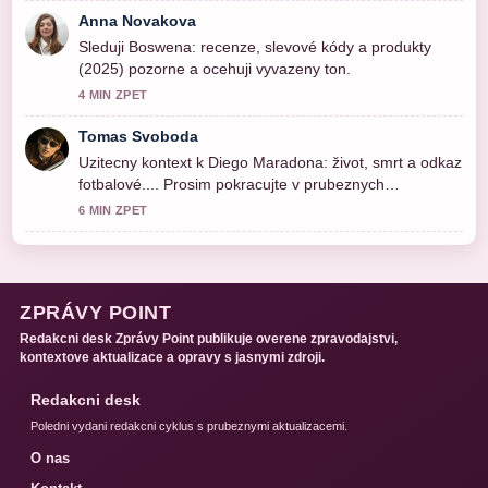
Anna Novakova
Sleduji Boswena: recenze, slevové kódy a produkty
(2025) pozorne a ocehuji vyvazeny ton.
4 MIN ZPET
Tomas Svoboda
Uzitecny kontext k Diego Maradona: život, smrt a odkaz
fotbalové.... Prosim pokracujte v prubeznych
aktualizacich.
6 MIN ZPET
ZPRÁVY POINT
Redakcni desk Zprávy Point publikuje overene zpravodajstvi,
kontextove aktualizace a opravy s jasnymi zdroji.
Redakcni desk
Poledni vydani redakcni cyklus s prubeznymi aktualizacemi.
O nas