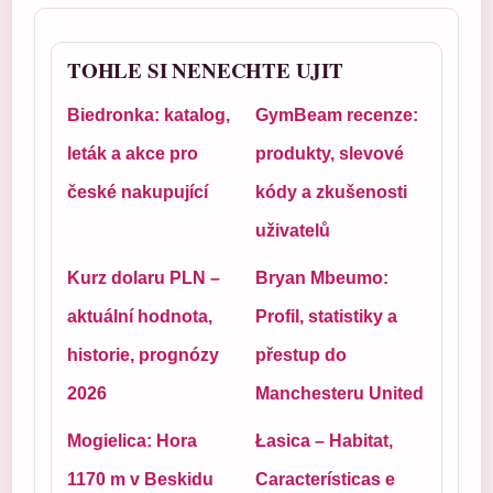
TOHLE SI NENECHTE UJIT
Biedronka: katalog,
GymBeam recenze:
leták a akce pro
produkty, slevové
české nakupující
kódy a zkušenosti
uživatelů
Kurz dolaru PLN –
Bryan Mbeumo:
aktuální hodnota,
Profil, statistiky a
historie, prognózy
přestup do
2026
Manchesteru United
Mogielica: Hora
Łasica – Habitat,
1170 m v Beskidu
Características e