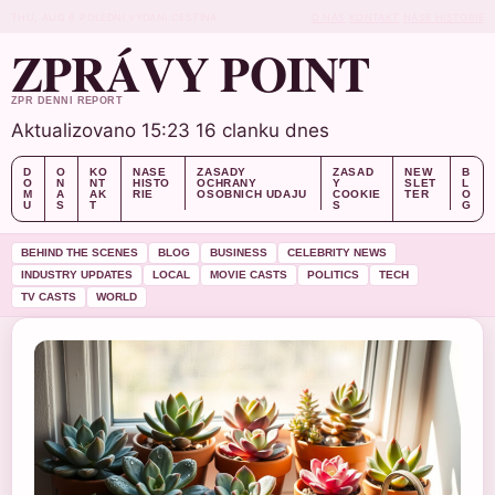
THU, AUG 6
POLEDNI VYDANI
CESTINA
O NAS
KONTAKT
NASE HISTORIE
ZPRÁVY POINT
ZPR DENNI REPORT
Aktualizovano 15:23
16 clanku dnes
D
O
KO
NASE
ZASADY
ZASAD
NEW
B
O
N
NT
HISTO
OCHRANY
Y
SLET
L
M
A
AK
RIE
OSOBNICH UDAJU
COOKIE
TER
O
U
S
T
S
G
BEHIND THE SCENES
BLOG
BUSINESS
CELEBRITY NEWS
INDUSTRY UPDATES
LOCAL
MOVIE CASTS
POLITICS
TECH
TV CASTS
WORLD