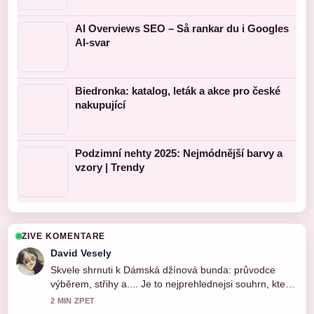
AI Overviews SEO – Så rankar du i Googles
AI-svar
Biedronka: katalog, leták a akce pro české
nakupující
Podzimní nehty 2025: Nejmódnější barvy a
vzory | Trendy
ZIVE KOMENTARE
David Vesely
Skvele shrnuti k Dámská džínová bunda: průvodce
výběrem, střihy a.... Je to nejprehlednejsi souhrn, ktery
jsem dnes videl.
2 MIN ZPET