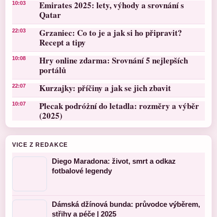
Emirates 2025: lety, výhody a srovnání s
10:03
Qatar
Grzaniec: Co to je a jak si ho připravit?
22:03
Recept a tipy
Hry online zdarma: Srovnání 5 nejlepších
10:08
portálů
Kurzajky: příčiny a jak se jich zbavit
22:07
Plecak podróżní do letadla: rozměry a výběr
10:07
(2025)
VICE Z REDAKCE
Diego Maradona: život, smrt a odkaz
fotbalové legendy
Dámská džínová bunda: průvodce výběrem,
střihy a péče | 2025