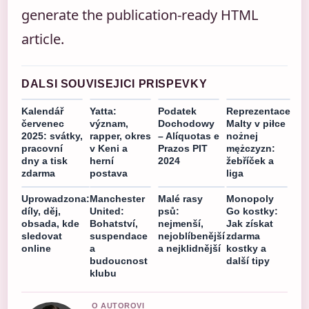
generate the publication-ready HTML
article.
DALSI SOUVISEJICI PRISPEVKY
Kalendář
Yatta:
Podatek
Reprezentace
červenec
význam,
Dochodowy
Malty v piłce
2025: svátky,
rapper, okres
– Alíquotas e
nożnej
pracovní
v Keni a
Prazos PIT
mężczyzn:
dny a tisk
herní
2024
žebříček a
zdarma
postava
liga
Uprowadzona:
Manchester
Malé rasy
Monopoly
díly, děj,
United:
psů:
Go kostky:
obsada, kde
Bohatství,
nejmenší,
Jak získat
sledovat
suspendace
nejoblíbenější
zdarma
online
a
a nejklidnější
kostky a
budoucnost
další tipy
klubu
O AUTOROVI