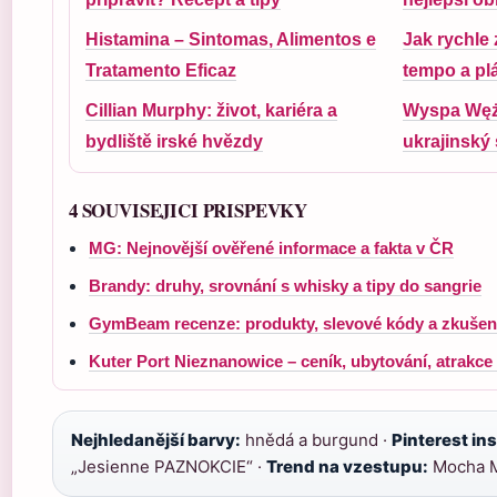
Histamina – Sintomas, Alimentos e
Jak rychle
Tratamento Eficaz
tempo a plá
Cillian Murphy: život, kariéra a
Wyspa Węży
bydliště irské hvězdy
ukrajinský
4 SOUVISEJICI PRISPEVKY
MG: Nejnovější ověřené informace a fakta v ČR
Brandy: druhy, srovnání s whisky a tipy do sangrie
GymBeam recenze: produkty, slevové kódy a zkušeno
Kuter Port Nieznanowice – ceník, ubytování, atrakce
Nejhledanější barvy:
hnědá a burgund ·
Pinterest in
„Jesienne PAZNOKCIE“ ·
Trend na vzestupu:
Mocha M