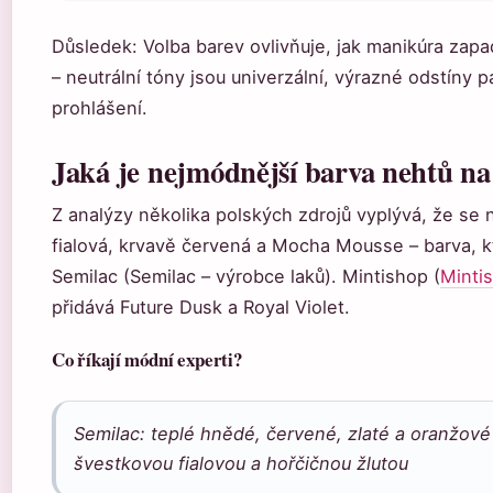
Důsledek: Volba barev ovlivňuje, jak manikúra zap
– neutrální tóny jsou univerzální, výrazné odstíny 
prohlášení.
Jaká je nejmódnější barva nehtů n
Z analýzy několika polských zdrojů vyplývá, že se 
fialová, krvavě červená a Mocha Mousse – barva, 
Semilac (Semilac – výrobce laků). Mintishop (
Minti
přidává Future Dusk a Royal Violet.
Co říkají módní experti?
Semilac: teplé hnědé, červené, zlaté a oranžové
švestkovou fialovou a hořčičnou žlutou