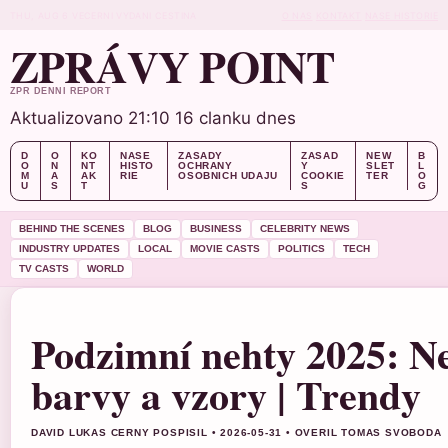
THU, AUG 6
VECERNI VYDANI
CESTINA
O NAS
KONTAKT
NASE HISTORIE
ZPRÁVY POINT
ZPR DENNI REPORT
Aktualizovano 21:10
16 clanku dnes
D
O
KO
NASE
ZASADY
ZASAD
NEW
B
O
N
NT
HISTO
OCHRANY
Y
SLET
L
M
A
AK
RIE
OSOBNICH UDAJU
COOKIE
TER
O
U
S
T
S
G
BEHIND THE SCENES
BLOG
BUSINESS
CELEBRITY NEWS
INDUSTRY UPDATES
LOCAL
MOVIE CASTS
POLITICS
TECH
TV CASTS
WORLD
Podzimní nehty 2025: N
barvy a vzory | Trendy
DAVID LUKAS CERNY POSPISIL • 2026-05-31 • OVERIL TOMAS SVOBODA