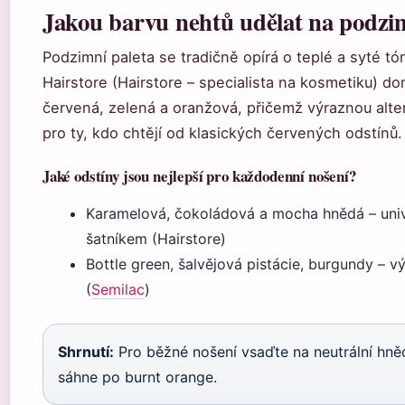
Jakou barvu nehtů udělat na podzi
Podzimní paleta se tradičně opírá o teplé a syté t
Hairstore (Hairstore – specialista na kosmetiku) d
červená, zelená a oranžová, přičemž výraznou alte
pro ty, kdo chtějí od klasických červených odstínů.
Jaké odstíny jsou nejlepší pro každodenní nošení?
Karamelová, čokoládová a mocha hnědá – univ
šatníkem (Hairstore)
Bottle green, šalvějová pistácie, burgundy – vý
(
Semilac
)
Shrnutí:
Pro běžné nošení vsaďte na neutrální hně
sáhne po burnt orange.