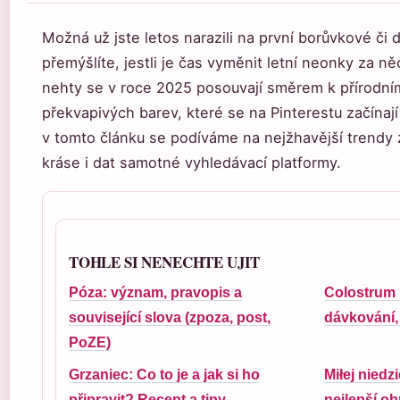
Možná už jste letos narazili na první borůvkové či
přemýšlíte, jestli je čas vyměnit letní neonky za n
nehty se v roce 2025 posouvají směrem k přírodním 
překvapivých barev, které se na Pinterestu začínají
v tomto článku se podíváme na nejžhavější trendy 
kráse i dat samotné vyhledávací platformy.
TOHLE SI NENECHTE UJIT
Póza: význam, pravopis a
Colostrum p
související slova (zpoza, post,
dávkování, 
PoZE)
Grzaniec: Co to je a jak si ho
Miłej niedz
připravit? Recept a tipy
nejlepší o