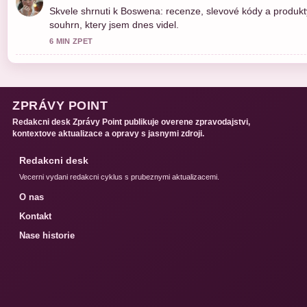
Skvele shrnuti k Boswena: recenze, slevové kódy a produkty
souhrn, ktery jsem dnes videl.
6 MIN ZPET
ZPRÁVY POINT
Redakcni desk Zprávy Point publikuje overene zpravodajstvi,
kontextove aktualizace a opravy s jasnymi zdroji.
Redakcni desk
Vecerni vydani redakcni cyklus s prubeznymi aktualizacemi.
O nas
Kontakt
Nase historie