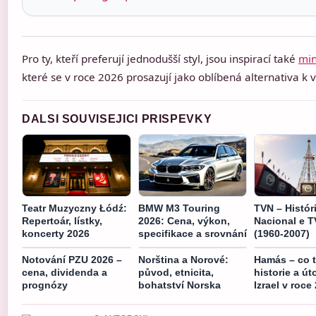
Pro ty, kteří preferují jednodušší styl, jsou inspirací také
min
které se v roce 2026 prosazují jako oblíbená alternativa k
DALSI SOUVISEJICI PRISPEVKY
Teatr Muzyczny Łódź:
BMW M3 Touring
TVN – Histór
Repertoár, lístky,
2026: Cena, výkon,
Nacional e 
koncerty 2026
specifikace a srovnání
(1960-2007)
Notování PZU 2026 –
Norština a Norové:
Hamás – co t
cena, dividenda a
původ, etnicita,
historie a út
prognózy
bohatství Norska
Izrael v roce