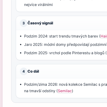
nejvíce virálními
Časový signál
3
Podzim 2024: start trendu tmavých barev (
Hai
Jaro 2025: módní domy předpovídají podzimní 
Podzim 2025: vrchol podle Pinterestu a blogů (
Co dál
4
Podzim/zima 2026: nová kolekce Semilac s 
na tmavší odstíny (
Semilac
)