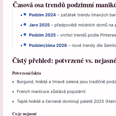
Časová osa trendů podzimní manik
Podzim 2024
– začátek trendu tmavých ba
Jaro 2025
– předpovědi módních domů na
Podzim 2025
– vrchol trendů podle Pinteres
Podzim/zima 2026
– nové trendy dle Semil
Čistý přehled: potvrzené vs. nejasn
Potvrzená fakta
Burgund, hnědá a tmavě zelená jsou tradičně pod
French manicure zůstává populární
Teplé hnědé a červené dominují paletě 2025 (Hair
Co je nejasné