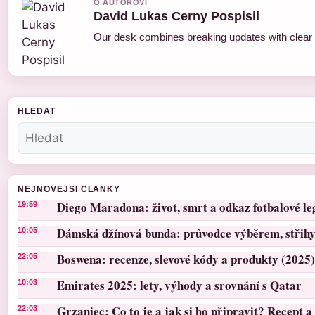
O AUTOROVI
David Lukas Cerny Pospisil
Our desk combines breaking updates with clear a
HLEDAT
NEJNOVEJSI CLANKY
Diego Maradona: život, smrt a odkaz fotbalové l
19:59
Dámská džínová bunda: průvodce výběrem, střihy 
10:05
Boswena: recenze, slevové kódy a produkty (2025)
22:05
Emirates 2025: lety, výhody a srovnání s Qatar
10:03
Grzaniec: Co to je a jak si ho připravit? Recept a 
22:03