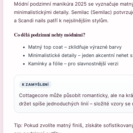
Módní podzimní manikúra 2025 se vyznačuje mat
minimalistickými detaily. Semilac (Semilac) potvrzu
a Scandi nails patří k nejsilnějším stylům.
Co dělá podzimní nehty módními?
Matný top coat – zklidňuje výrazné barvy
Minimalistické detaily – jeden akcentní nehet 
Kamínky a fólie – pro slavnostnější verzi
K ZAMYŠLENÍ
Cottagecore může působit romanticky, ale na krá
držet spíše jednoduchých linií – složité vzory se 
Tip: Pokud zvolíte matný finiš, získáte sofistikovaný