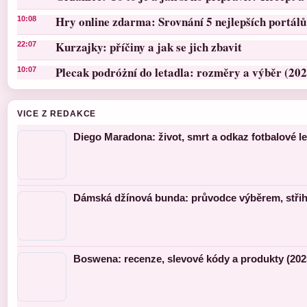
Hry online zdarma: Srovnání 5 nejlepších portálů
10:08
Kurzajky: příčiny a jak se jich zbavit
22:07
Plecak podróżní do letadla: rozměry a výběr (202
10:07
VICE Z REDAKCE
Diego Maradona: život, smrt a odkaz fotbalové l
Dámská džínová bunda: průvodce výběrem, střihy
Boswena: recenze, slevové kódy a produkty (202