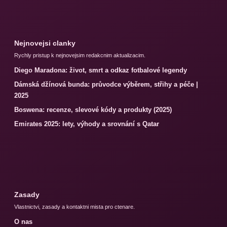
Nejnovejsi clanky
Rychly pristup k nejnovejsim redakcnim aktualizacim.
Diego Maradona: život, smrt a odkaz fotbalové legendy
Dámská džínová bunda: průvodce výběrem, střihy a péče |
2025
Boswena: recenze, slevové kódy a produkty (2025)
Emirates 2025: lety, výhody a srovnání s Qatar
Zasady
Vlastnictvi, zasady a kontaktni mista pro ctenare.
O nas