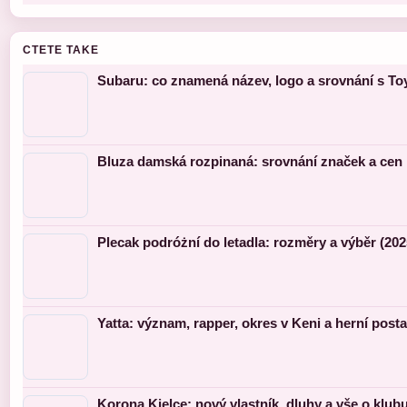
CTETE TAKE
Subaru: co znamená název, logo a srovnání s To
Bluza damská rozpinaná: srovnání značek a cen
Plecak podróżní do letadla: rozměry a výběr (202
Yatta: význam, rapper, okres v Keni a herní post
Korona Kielce: nový vlastník, dluhy a vše o klub