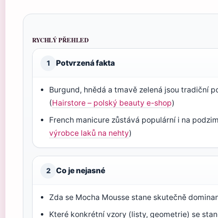
RYCHLÝ PŘEHLED
Potvrzená fakta
1
Burgund, hnědá a tmavě zelená jsou tradiční 
(
Hairstore – polský beauty e-shop
)
French manicure zůstává populární i na podzi
výrobce laků na nehty
)
Co je nejasné
2
Zda se Mocha Mousse stane skutečně dominan
Které konkrétní vzory (listy, geometrie) se stan