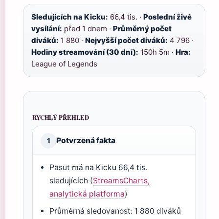
Sledujících na Kicku:
66,4 tis. ·
Poslední živé
vysílání:
před 1 dnem ·
Průměrný počet
diváků:
1 880 ·
Nejvyšší počet diváků:
4 796 ·
Hodiny streamování (30 dní):
150h 5m ·
Hra:
League of Legends
RYCHLÝ PŘEHLED
Potvrzená fakta
1
Pasut má na Kicku 66,4 tis.
sledujících (
StreamsCharts,
analytická platforma
)
Průměrná sledovanost: 1 880 diváků