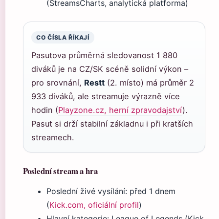
(StreamsCharts, analytická platforma)
CO ČÍSLA ŘÍKAJÍ
Pasutova průměrná sledovanost 1 880
diváků je na CZ/SK scéně solidní výkon –
pro srovnání,
Restt
(2. místo) má průměr 2
933 diváků, ale streamuje výrazně více
hodin (
Playzone.cz, herní zpravodajství
).
Pasut si drží stabilní základnu i při kratších
streamech.
Poslední stream a hra
Poslední živé vysílání: před 1 dnem
(
Kick.com, oficiální profil
)
Hlavní kategorie: League of Legends (Kick