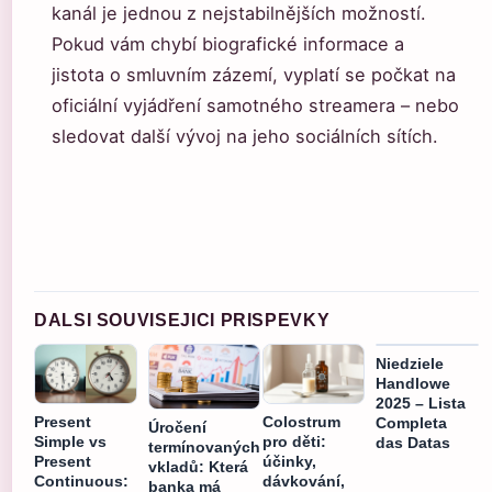
kanál je jednou z nejstabilnějších možností.
Pokud vám chybí biografické informace a
jistota o smluvním zázemí, vyplatí se počkat na
oficiální vyjádření samotného streamera – nebo
sledovat další vývoj na jeho sociálních sítích.
DALSI SOUVISEJICI PRISPEVKY
Niedziele
Handlowe
2025 – Lista
Present
Colostrum
Completa
Úročení
Simple vs
pro děti:
das Datas
termínovaných
Present
účinky,
vkladů: Která
Continuous:
dávkování,
banka má