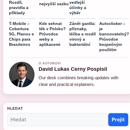
Rozdíl,
vedlejší
nejvyšší sazbu
pravidla a
účinky a
příklady
výběr
T-Mobile –
Kde sehnat
Zánět gardla:
Autoclicker –
Cobertura
lék v Polsku?
příznaky,
je
5G, Planos e
Průvodce
léčba a rozdíl
bannovatelný?
Chips para
weby a
virový a
Průvodce
Brasileiros
aplikacemi
bakteriální
bezpečným
použitím
O AUTOROVI
David Lukas Cerny Pospisil
Our desk combines breaking updates with
clear and practical explainers.
HLEDAT
Prejit