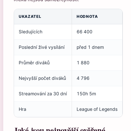
UKAZATEL
HODNOTA
Sledujících
66 400
Poslední živé vysílání
před 1 dnem
Průměr diváků
1 880
Nejvyšší počet diváků
4 796
Streamování za 30 dní
150h 5m
Hra
League of Legends
Jaké jsou nejnovější ověřené