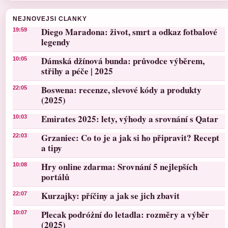
NEJNOVEJSI CLANKY
Diego Maradona: život, smrt a odkaz fotbalové
19:59
legendy
Dámská džínová bunda: průvodce výběrem,
10:05
střihy a péče | 2025
Boswena: recenze, slevové kódy a produkty
22:05
(2025)
Emirates 2025: lety, výhody a srovnání s Qatar
10:03
Grzaniec: Co to je a jak si ho připravit? Recept
22:03
a tipy
Hry online zdarma: Srovnání 5 nejlepších
10:08
portálů
Kurzajky: příčiny a jak se jich zbavit
22:07
Plecak podróżní do letadla: rozměry a výběr
10:07
(2025)