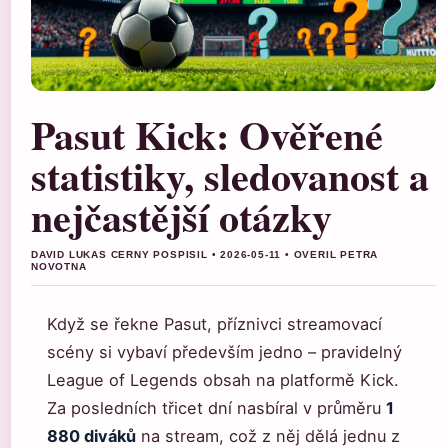
Pasut Kick: Ověřené
statistiky, sledovanost a
nejčastější otázky
DAVID LUKAS CERNY POSPISIL • 2026-05-11 • OVERIL PETRA
NOVOTNA
Když se řekne Pasut, příznivci streamovací
scény si vybaví především jedno – pravidelný
League of Legends obsah na platformě Kick.
Za posledních třicet dní nasbíral v průměru
1
880 diváků
na stream, což z něj dělá jednu z