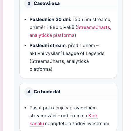
Časová osa
3
Posledních 30 dní:
150h 5m streamu,
průměr 1 880 diváků (
StreamsCharts,
analytická platforma
)
Poslední stream:
před 1 dnem –
aktivní vysílání League of Legends
(StreamsCharts, analytická
platforma)
Co bude dál
4
Pasut pokračuje v pravidelném
streamování – odběrem na
Kick
kanálu
nepřijdete o žádný livestream