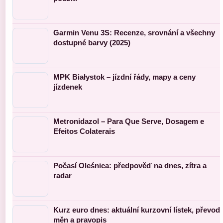
Garmin Venu 3S: Recenze, srovnání a všechny
dostupné barvy (2025)
MPK Białystok – jízdní řády, mapy a ceny
jízdenek
Metronidazol – Para Que Serve, Dosagem e
Efeitos Colaterais
Počasí Oleśnica: předpověď na dnes, zítra a
radar
Kurz euro dnes: aktuální kurzovní lístek, převod
měn a pravopis