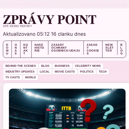
FRI, AUG 7
RANNI VYDANI
CESTINA
O NAS
KONTAKT
NASE HISTORIE
ZPRÁVY POINT
ZPR DENNI REPORT
Aktualizovano 05:12
16 clanku dnes
D
O
KO
NASE
ZASADY
ZASAD
NEW
B
O
N
NT
HISTO
OCHRANY
Y
SLET
L
M
A
AK
RIE
OSOBNICH UDAJU
COOKIE
TER
O
U
S
T
S
G
BEHIND THE SCENES
BLOG
BUSINESS
CELEBRITY NEWS
INDUSTRY UPDATES
LOCAL
MOVIE CASTS
POLITICS
TECH
TV CASTS
WORLD