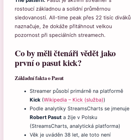
The pattern:
Pasut je aktivní streamer s
rostoucí základnou a solidní průměrnou
sledovaností. All-time peak přes 22 tisíc diváků
naznačuje, že dokáže přitáhnout velkou
pozornost při speciálních streamech.
Co by měli čtenáři vědět jako
první o pasut kick?
Základní fakta o Pasut
Streamer působí primárně na platformě
Kick
(
Wikipedia – Kick (služba)
)
Podle analytiky StreamsCharts se jmenuje
Robert Pasut
a žije v Polsku
(StreamsCharts, analytická platforma)
Věk je uváděn 38 let, ale toto není