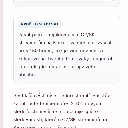
PROČ TO SLEDOVAT
Pasut patří k nejaktivnějším CZ/SK
streamerům na Kicku – za měsíc odvysílal
přes 150 hodin, což je více než mnozí
kolegové na Twitchi. Pro diváky League of
Legends jde o stabilní zdroj živého
obsahu.
Šest klíčových čísel, jedno shrnutí: Pasutův
kanál roste tempem přes 2 700 nových
sledujících měsíčně a dosahuje špiček
sledovanosti, které u CZ/SK streamerů na
Kicku nejsou samozřejmostí.