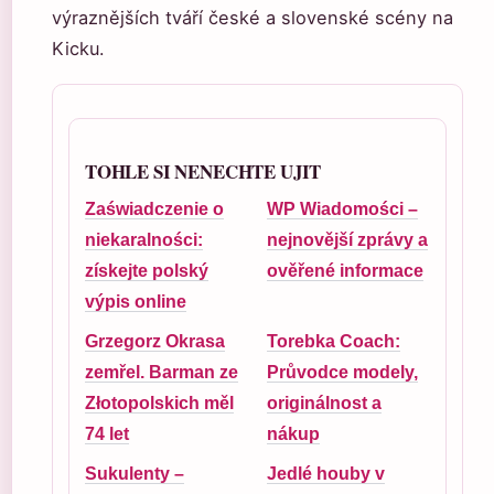
výraznějších tváří české a slovenské scény na
Kicku.
TOHLE SI NENECHTE UJIT
Zaświadczenie o
WP Wiadomości –
niekaralności:
nejnovější zprávy a
získejte polský
ověřené informace
výpis online
Grzegorz Okrasa
Torebka Coach:
zemřel. Barman ze
Průvodce modely,
Złotopolskich měl
originálnost a
74 let
nákup
Sukulenty –
Jedlé houby v