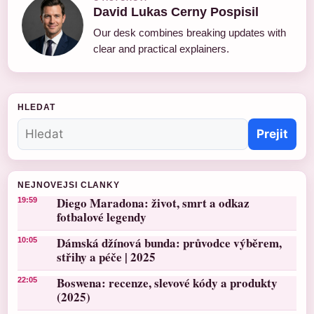
David Lukas Cerny Pospisil
Our desk combines breaking updates with
clear and practical explainers.
HLEDAT
Prejit
NEJNOVEJSI CLANKY
Diego Maradona: život, smrt a odkaz
19:59
fotbalové legendy
Dámská džínová bunda: průvodce výběrem,
10:05
střihy a péče | 2025
Boswena: recenze, slevové kódy a produkty
22:05
(2025)