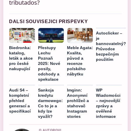
tributados?
DALSI SOUVISEJICI PRISPEVKY
Autoclicker –
je
bannovatelný?
Biedronka:
Přestupy
Meble Agata:
Průvodce
katalog,
Lechu
Kvalita,
bezpečným
leták a akce
Poznaň
původ a
použitím
pro české
2025: Nové
recenze
nakupující
posily,
polského
odchody a
nábytku
spekulace
Audi S4 –
Sankcja
Imginn:
WP
kompletní
kredytu
Anonymní
Wiadomości
přehled
darmowego:
prohlížeč a
– nejnovější
generací a
Co to je a
stahovač
zprávy a
specifikací
kdy lze
Instagram
ověřené
využít?
stories
informace
O AUTOROVI