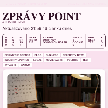
THU, AUG 6
VECERNI VYDANI
CESTINA
O NAS
KONTAKT
NASE HISTORIE
ZPRÁVY POINT
ZPR DENNI REPORT
Aktualizovano 21:59
16 clanku dnes
D
O
KO
NASE
ZASADY
ZASAD
NEW
B
O
N
NT
HISTO
OCHRANY
Y
SLET
L
M
A
AK
RIE
OSOBNICH UDAJU
COOKIE
TER
O
U
S
T
S
G
BEHIND THE SCENES
BLOG
BUSINESS
CELEBRITY NEWS
INDUSTRY UPDATES
LOCAL
MOVIE CASTS
POLITICS
TECH
TV CASTS
WORLD