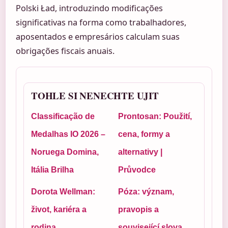
Polski Ład, introduzindo modificações
significativas na forma como trabalhadores,
aposentados e empresários calculam suas
obrigações fiscais anuais.
TOHLE SI NENECHTE UJIT
Classificação de
Prontosan: Použití,
Medalhas IO 2026 –
cena, formy a
Noruega Domina,
alternativy |
Itália Brilha
Průvodce
Dorota Wellman:
Póza: význam,
život, kariéra a
pravopis a
rodina
související slova