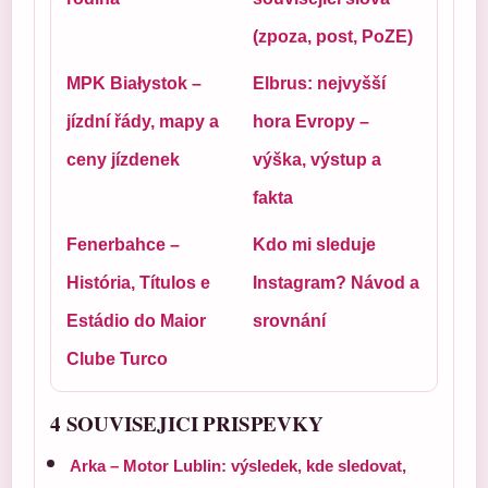
(zpoza, post, PoZE)
MPK Białystok –
Elbrus: nejvyšší
jízdní řády, mapy a
hora Evropy –
ceny jízdenek
výška, výstup a
fakta
Fenerbahce –
Kdo mi sleduje
História, Títulos e
Instagram? Návod a
Estádio do Maior
srovnání
Clube Turco
4 SOUVISEJICI PRISPEVKY
Arka – Motor Lublin: výsledek, kde sledovat,