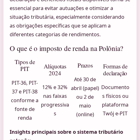
essencial para evitar autuações e otimizar a
situação tributária, especialmente considerando
as obrigações específicas que se aplicam a
diferentes categorias de rendimentos.
O que é o imposto de renda na Polônia?
Tipos de
Prazos
Alíquotas
Formas de
PIT
2024
declaração
Até 30 de
PIT-36, PIT-
12% e 32%
Documento
abril (papel)
37 e PIT-38
nas faixas
s físicos ou
ou 2 de
conforme a
progressiva
plataforma
maio
fonte de
s
Twój e-PIT
(online)
renda
Insights principais sobre o sistema tributário