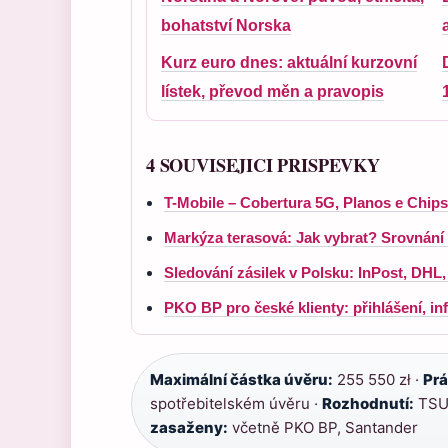
bohatství Norska
Kurz euro dnes: aktuální kurzovní
lístek, převod měn a pravopis
4 SOUVISEJICI PRISPEVKY
T-Mobile – Cobertura 5G, Planos e Chips
Markýza terasová: Jak vybrat? Srovnání
Sledování zásilek v Polsku: InPost, DH
PKO BP pro české klienty: přihlášení, i
Maximální částka úvěru:
255 550 zł ·
Prá
spotřebitelském úvěru ·
Rozhodnutí:
TSUE
zasaženy:
včetně PKO BP, Santander