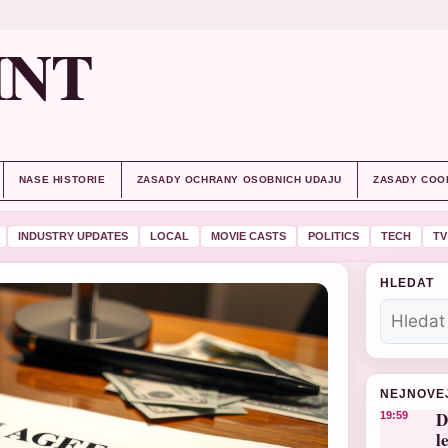
INT
NASE HISTORIE
ZASADY OCHRANY OSOBNICH UDAJU
ZASADY COO
INDUSTRY UPDATES
LOCAL
MOVIE CASTS
POLITICS
TECH
TV
HLEDAT
NEJNOVE
D
19:59
l