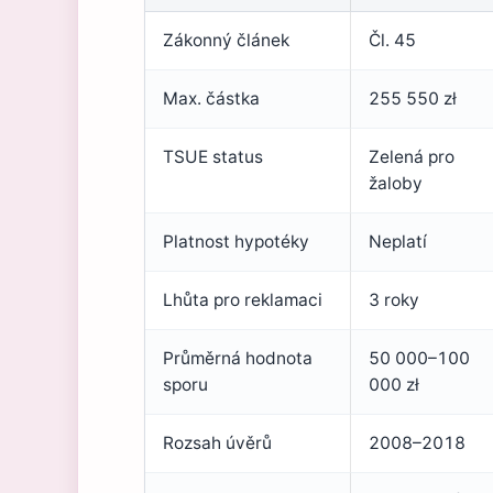
Zákonný článek
Čl. 45
Max. částka
255 550 zł
TSUE status
Zelená pro
žaloby
Platnost hypotéky
Neplatí
Lhůta pro reklamaci
3 roky
Průměrná hodnota
50 000–100
sporu
000 zł
Rozsah úvěrů
2008–2018