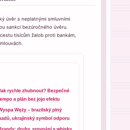
ský úvěr s neplatnými smluvními
ou sankci bezúročného úvěru.
cestu tisícům žalob proti bankám,
smlouvách.
Jak rychle zhubnout? Bezpečné
tempo a plán bez jojo efektu
Wyspa Węży – brazilský plný
hadů, ukrajinský symbol odporu
Brandy: druhy, srovnání s whisky