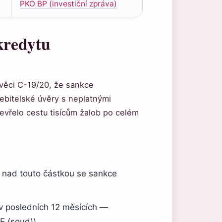
PKO BP (investiční zpráva)
 kredytu
 věci C-19/20, že sankce
ebitelské úvěry s neplatnými
evřelo cestu tisícům žalob po celém
 nad touto částkou se sankce
 v posledních 12 měsících —
E (soud))