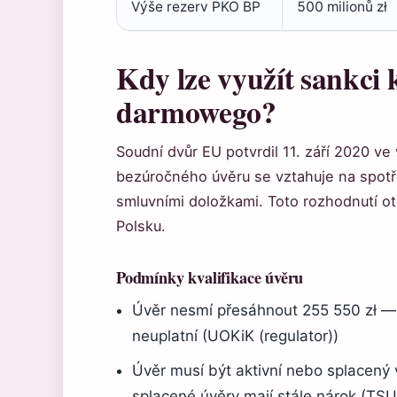
Výše rezerv PKO BP
500 milionů zł
Kdy lze využít sankci
darmowego?
Soudní dvůr EU potvrdil 11. září 2020 ve
bezúročného úvěru se vztahuje na spotř
smluvními doložkami. Toto rozhodnutí ot
Polsku.
Podmínky kvalifikace úvěru
Úvěr nesmí přesáhnout 255 550 zł —
neuplatní (UOKiK (regulator))
Úvěr musí být aktivní nebo splacený
splacené úvěry mají stále nárok (TSU