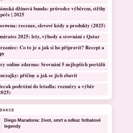
ámská džínová bunda: průvodce výběrem, střihy
 péče | 2025
oswena: recenze, slevové kódy a produkty (2025)
mirates 2025: lety, výhody a srovnání s Qatar
rzaniec: Co to je a jak si ho připravit? Recept a
ipy
ry online zdarma: Srovnání 5 nejlepších portálů
urzajky: příčiny a jak se jich zbavit
lecak podróżní do letadla: rozměry a výběr
2025)
EDAKCE
Diego Maradona: život, smrt a odkaz fotbalové
legendy