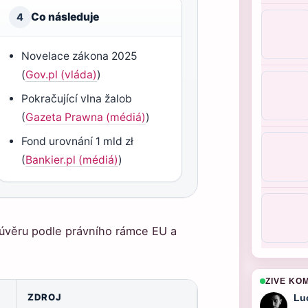
Co následuje
4
Novelace zákona 2025
(
Gov.pl (vláda)
)
Pokračující vlna žalob
(
Gazeta Prawna (médiá)
)
Fond urovnání 1 mld zł
(
Bankier.pl (médiá)
)
úvěru podle právního rámce EU a
ZIVE KO
ZDROJ
Lu