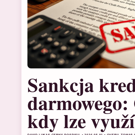
Sankcja kre
darmowego: C
kdy lze využí
DAVID LUKAS CERNY POSPISIL • 2026-05-01 • OVERIL TOMA