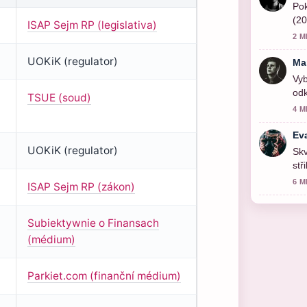
Pok
(20
ISAP Sejm RP (legislativa)
2 M
UOKiK (regulator)
Ma
Vyb
odk
TSUE (soud)
4 M
Ev
UOKiK (regulator)
Skv
stř
vid
6 M
ISAP Sejm RP (zákon)
Subiektywnie o Finansach
(médium)
Parkiet.com (finanční médium)