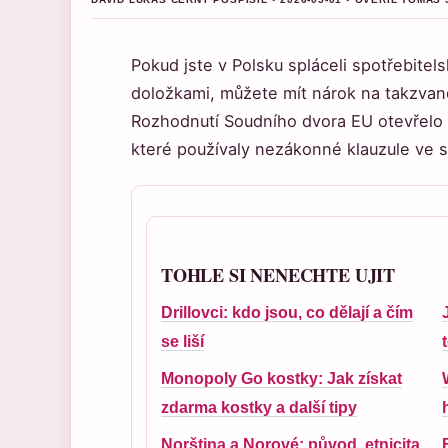
Pokud jste v Polsku spláceli spotřebitel
doložkami, můžete mít nárok na takzvan
Rozhodnutí Soudního dvora EU otevřelo 
které používaly nezákonné klauzule ve 
TOHLE SI NENECHTE UJIT
Drillovci: kdo jsou, co dělají a čím
se liší
Monopoly Go kostky: Jak získat
zdarma kostky a další tipy
Norština a Norové: původ, etnicita,