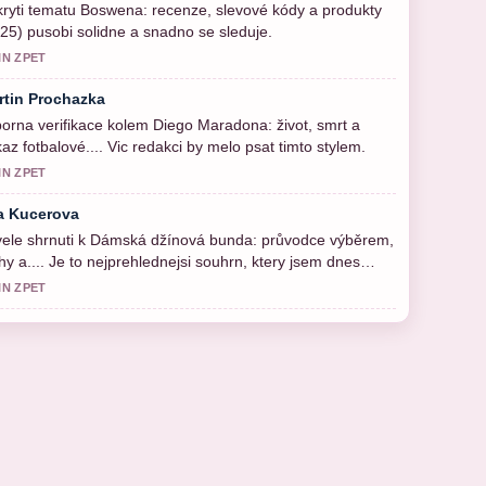
ryti tematu Boswena: recenze, slevové kódy a produkty
25) pusobi solidne a snadno se sleduje.
IN ZPET
rtin Prochazka
orna verifikace kolem Diego Maradona: život, smrt a
az fotbalové.... Vic redakci by melo psat timto stylem.
IN ZPET
a Kucerova
ele shrnuti k Dámská džínová bunda: průvodce výběrem,
ihy a.... Je to nejprehlednejsi souhrn, ktery jsem dnes
el.
IN ZPET