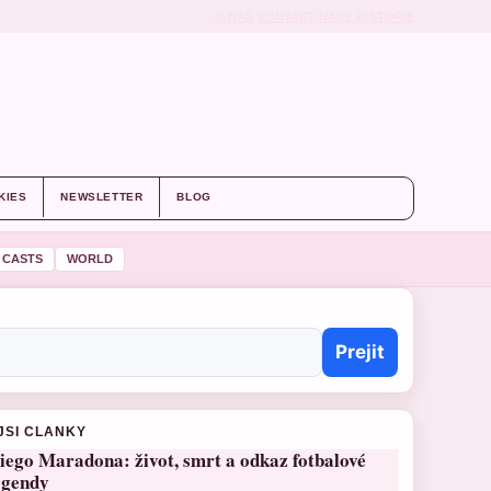
O NAS
KONTAKT
NASE HISTORIE
KIES
NEWSLETTER
BLOG
 CASTS
WORLD
Prejit
JSI CLANKY
iego Maradona: život, smrt a odkaz fotbalové
egendy