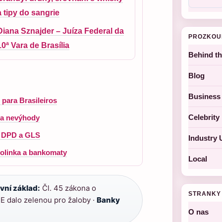
a tipy do sangrie
Diana Sznajder – Juíza Federal da
PROZKOU
10ª Vara de Brasília
Behind t
Blog
Business
 para Brasileiros
Celebrit
 a nevýhody
L, DPD a GLS
Industry 
nfolinka a bankomaty
Local
vní základ:
Čl. 45 zákona o
STRANKY
 dalo zelenou pro žaloby ·
Banky
O nas