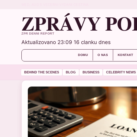
WED, AUG 5
VECERNI VYDANI
CESTINA
ZPRÁVY PO
ZPR DENNI REPORT
Aktualizovano 23:09
16 clanku dnes
DOMU
O NAS
KONTAKT
BEHIND THE SCENES
BLOG
BUSINESS
CELEBRITY NEWS