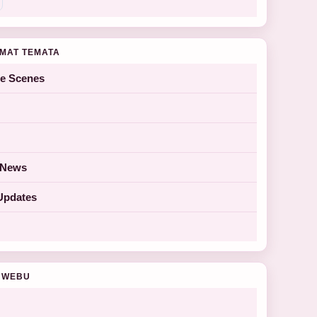
MAT TEMATA
he Scenes
y News
Updates
 WEBU