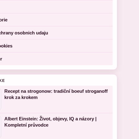
orie
chrany osobnich udaju
ookies
r
KE
Recept na strogonow: tradiční boeuf stroganoff
krok za krokem
Albert Einstein: Život, objevy, IQ a názory |
Kompletní průvodce