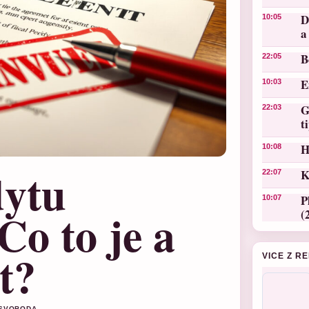
D
10:05
a
B
22:05
E
10:03
G
22:03
t
H
10:08
dytu
K
22:07
P
10:07
o to je a
(
t?
VICE Z R
S SVOBODA