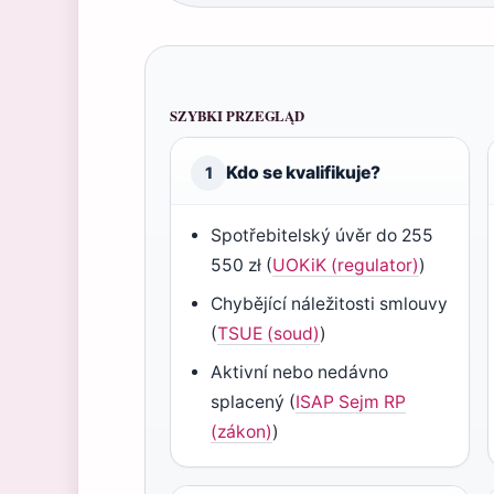
SZYBKI PRZEGLĄD
Kdo se kvalifikuje?
1
Spotřebitelský úvěr do 255
550 zł (
UOKiK (regulator)
)
Chybějící náležitosti smlouvy
(
TSUE (soud)
)
Aktivní nebo nedávno
splacený (
ISAP Sejm RP
(zákon)
)