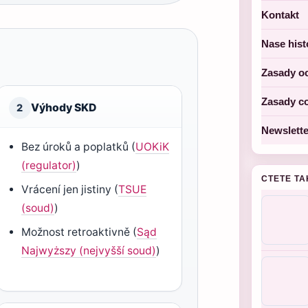
Kontakt
Nase hist
Zasady o
Zasady c
Výhody SKD
2
Newslette
Bez úroků a poplatků (
UOKiK
(regulator)
)
CTETE TA
Vrácení jen jistiny (
TSUE
(soud)
)
Možnost retroaktivně (
Sąd
Najwyższy (nejvyšší soud)
)