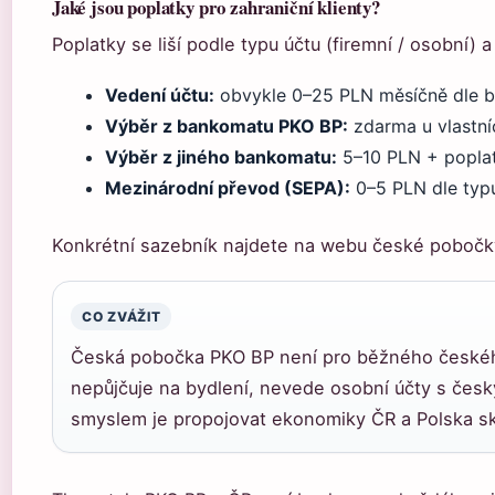
Jaké jsou poplatky pro zahraniční klienty?
Poplatky se liší podle typu účtu (firemní / osobní)
Vedení účtu:
obvykle 0–25 PLN měsíčně dle b
Výběr z bankomatu PKO BP:
zdarma u vlastn
Výběr z jiného bankomatu:
5–10 PLN + popla
Mezinárodní převod (SEPA):
0–5 PLN dle typ
Konkrétní sazebník najdete na webu české pobočk
CO ZVÁŽIT
Česká pobočka PKO BP není pro běžného českéh
nepůjčuje na bydlení, nevede osobní účty s če
smyslem je propojovat ekonomiky ČR a Polska skr