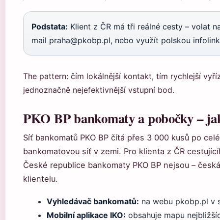
Podstata:
Klient z ČR má tři reálné cesty – volat 
mail praha@pkobp.pl, nebo využít polskou infolinku
The pattern: čím lokálnější kontakt, tím rychlejší vy
jednoznačně nejefektivnější vstupní bod.
PKO BP bankomaty a pobočky – jak 
Síť bankomatů PKO BP čítá přes 3 000 kusů po celém
bankomatovou síť v zemi. Pro klienta z ČR cestujíc
České republice bankomaty PKO BP nejsou – česká 
klientelu.
Vyhledávač bankomatů:
na webu pkobp.pl v s
Mobilní aplikace IKO:
obsahuje mapu nejbližší