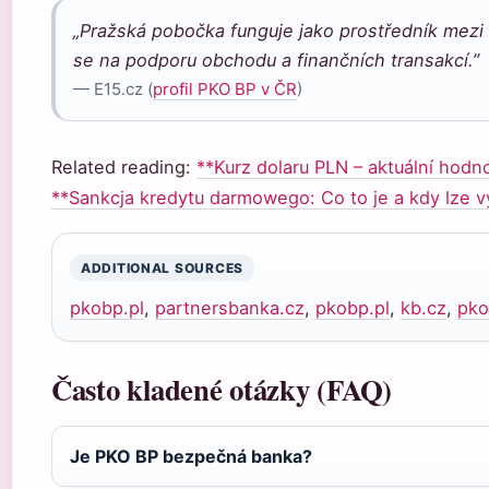
„Pražská pobočka funguje jako prostředník mez
se na podporu obchodu a finančních transakcí.”
— E15.cz (
profil PKO BP v ČR
)
Related reading:
**Kurz dolaru PLN – aktuální hodn
**Sankcja kredytu darmowego: Co to je a kdy lze v
ADDITIONAL SOURCES
pkobp.pl
,
partnersbanka.cz
,
pkobp.pl
,
kb.cz
,
pko
Často kladené otázky (FAQ)
Je PKO BP bezpečná banka?