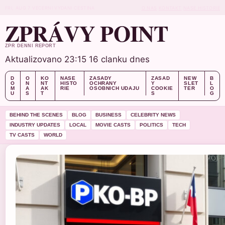
FRI, AUG 7
VECERNI VYDANI
CESTINA
O NAS
KONTAKT
NASE HISTORIE
ZPRÁVY POINT
ZPR DENNI REPORT
Aktualizovano 23:15
16 clanku dnes
D
O
KO
NASE
ZASADY
ZASAD
NEW
B
O
N
NT
HISTO
OCHRANY
Y
SLET
L
M
A
AK
RIE
OSOBNICH UDAJU
COOKIE
TER
O
U
S
T
S
G
BEHIND THE SCENES
BLOG
BUSINESS
CELEBRITY NEWS
INDUSTRY UPDATES
LOCAL
MOVIE CASTS
POLITICS
TECH
TV CASTS
WORLD