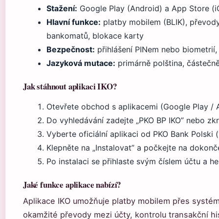
Stažení:
Google Play (Android) a App Store (i
Hlavní funkce:
platby mobilem (BLIK), převody
bankomatů, blokace karty
Bezpečnost:
přihlášení PINem nebo biometrií
Jazyková mutace:
primárně polština, částečně
Jak stáhnout aplikaci IKO?
Otevřete obchod s aplikacemi (Google Play / 
Do vyhledávání zadejte „PKO BP IKO” nebo zkra
Vyberte oficiální aplikaci od PKO Bank Polski 
Klepněte na „Instalovat” a počkejte na dokonče
Po instalaci se přihlaste svým číslem účtu a h
Jaké funkce aplikace nabízí?
Aplikace IKO umožňuje platby mobilem přes systé
okamžité převody mezi účty, kontrolu transakční his