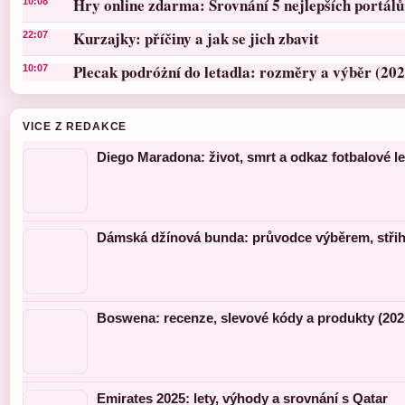
Hry online zdarma: Srovnání 5 nejlepších portálů
10:08
Kurzajky: příčiny a jak se jich zbavit
22:07
Plecak podróżní do letadla: rozměry a výběr (202
10:07
VICE Z REDAKCE
Diego Maradona: život, smrt a odkaz fotbalové l
Dámská džínová bunda: průvodce výběrem, střihy
Boswena: recenze, slevové kódy a produkty (202
Emirates 2025: lety, výhody a srovnání s Qatar