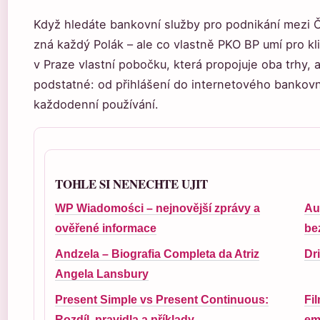
Když hledáte bankovní služby pro podnikání mezi 
zná každý Polák – ale co vlastně PKO BP umí pro kl
v Praze vlastní pobočku, která propojuje oba trhy,
podstatné: od přihlášení do internetového bankovni
každodenní používání.
TOHLE SI NENECHTE UJIT
WP Wiadomości – nejnovější zprávy a
Au
ověřené informace
be
Andzela – Biografia Completa da Atriz
Dri
Angela Lansbury
Present Simple vs Present Continuous:
Fi
Rozdíl, pravidla a příklady
em