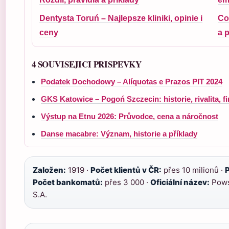
Dentysta Toruń – Najlepsze kliniki, opinie i
Co
ceny
a p
4 SOUVISEJICI PRISPEVKY
Podatek Dochodowy – Alíquotas e Prazos PIT 2024
GKS Katowice – Pogoń Szczecin: historie, rivalita, f
Výstup na Etnu 2026: Průvodce, cena a náročnost
Danse macabre: Význam, historie a příklady
Založen:
1919 ·
Počet klientů v ČR:
přes 10 milionů ·
P
Počet bankomatů:
přes 3 000 ·
Oficiální název:
Pows
S.A.