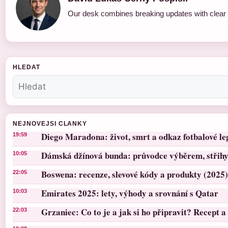
Our desk combines breaking updates with clear a
HLEDAT
NEJNOVEJSI CLANKY
Diego Maradona: život, smrt a odkaz fotbalové l
19:59
Dámská džínová bunda: průvodce výběrem, střihy 
10:05
Boswena: recenze, slevové kódy a produkty (2025)
22:05
Emirates 2025: lety, výhody a srovnání s Qatar
10:03
Grzaniec: Co to je a jak si ho připravit? Recept a 
22:03