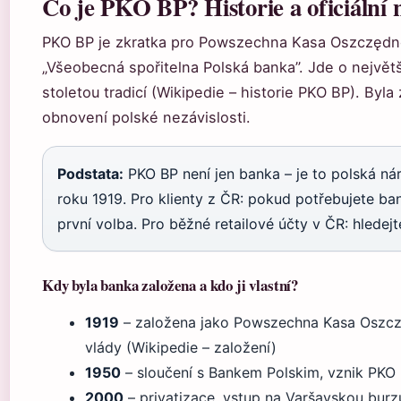
Co je PKO BP? Historie a oficiální 
PKO BP je zkratka pro Powszechna Kasa Oszczędnoś
„Všeobecná spořitelna Polská banka”. Jde o největš
stoletou tradicí (Wikipedie – historie PKO BP). Byl
obnovení polské nezávislosti.
Podstata:
PKO BP není jen banka – je to polská nár
roku 1919. Pro klienty z ČR: pokud potřebujete ba
první volba. Pro běžné retailové účty v ČR: hledejte
Kdy byla banka založena a kdo ji vlastní?
1919
– založena jako Powszechna Kasa Oszczę
vlády (Wikipedie – založení)
1950
– sloučení s Bankem Polskim, vznik PKO
2000
– privatizace, vstup na Varšavskou burz