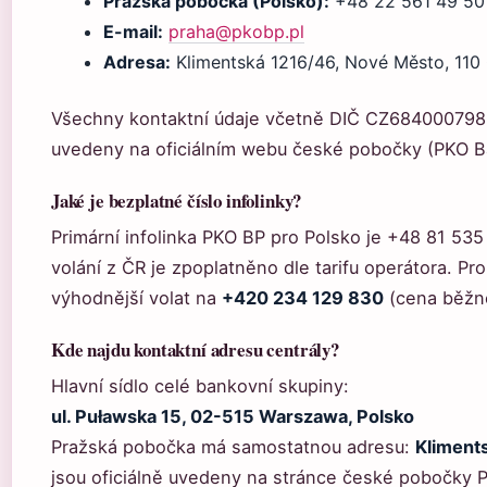
Pražská pobočka (Polsko):
+48 22 561 49 50
E-mail:
praha@pkobp.pl
Adresa:
Klimentská 1216/46, Nové Město, 110 
Všechny kontaktní údaje včetně DIČ CZ684000798
uvedeny na oficiálním webu české pobočky (PKO B
Jaké je bezplatné číslo infolinky?
Primární infolinka PKO BP pro Polsko je +48 81 535
volání z ČR je zpoplatněno dle tarifu operátora. Pro
výhodnější volat na
+420 234 129 830
(cena běžn
Kde najdu kontaktní adresu centrály?
Hlavní sídlo celé bankovní skupiny:
ul. Puławska 15, 02-515 Warszawa, Polsko
Pražská pobočka má samostatnou adresu:
Kliments
jsou oficiálně uvedeny na stránce české pobočky 