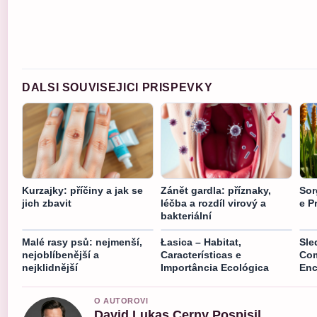
DALSI SOUVISEJICI PRISPEVKY
Kurzajky: příčiny a jak se
Zánět gardla: příznaky,
Sor
jich zbavit
léčba a rozdíl virový a
e P
bakteriální
Malé rasy psů: nejmenší,
Łasica – Habitat,
Sle
nejoblíbenější a
Características e
Com
nejklidnější
Importância Ecológica
En
O AUTOROVI
David Lukas Cerny Pospisil