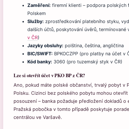
Zaměření:
firemní klienti – podpora polských 
Polskem
Služby:
zprostředkování platebního styku, vyd
dalších účtů, poskytování úvěrů, termínované v
v ČR
)
Jazyky obsluhy:
polština, čeština, angličtina
BIC/SWIFT:
BPKOCZPP (pro platby na účet v 
Kód banky:
3060 (pro tuzemský styk v ČR)
Lze si otevřít účet v PKO BP z ČR?
Ano, pokud máte polské občanství, trvalý pobyt v P
Polsku. Cizinci bez polského pobytu mohou otevřít
posouzení – banka požaduje předložení dokladů o
Pražská pobočka v tomto případě poskytuje porade
centrálou ve Varšavě.