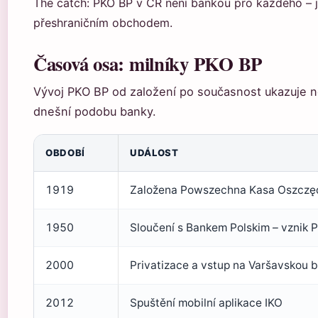
The catch: PKO BP v ČR není bankou pro každého – je
přeshraničním obchodem.
Časová osa: milníky PKO BP
Vývoj PKO BP od založení po současnost ukazuje ně
dnešní podobu banky.
OBDOBÍ
UDÁLOST
1919
Založena Powszechna Kasa Oszczęd
1950
Sloučení s Bankem Polskim – vznik 
2000
Privatizace a vstup na Varšavskou 
2012
Spuštění mobilní aplikace IKO