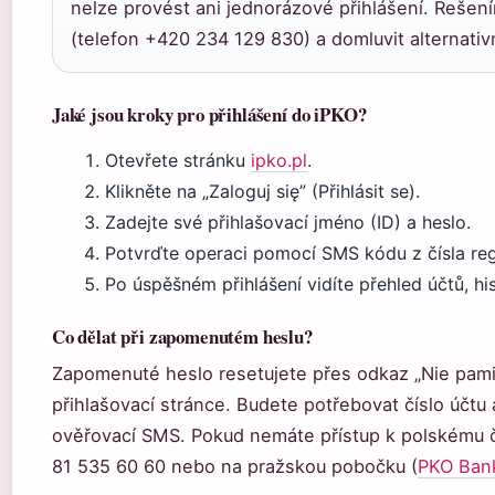
nelze provést ani jednorázové přihlášení. Řešen
(telefon +420 234 129 830) a domluvit alternativn
Jaké jsou kroky pro přihlášení do iPKO?
Otevřete stránku
ipko.pl
.
Klikněte na „Zaloguj się” (Přihlásit se).
Zadejte své přihlašovací jméno (ID) a heslo.
Potvrďte operaci pomocí SMS kódu z čísla reg
Po úspěšném přihlášení vidíte přehled účtů, hi
Co dělat při zapomenutém heslu?
Zapomenuté heslo resetujete přes odkaz „Nie pamię
přihlašovací stránce. Budete potřebovat číslo účtu
ověřovací SMS. Pokud nemáte přístup k polskému č
81 535 60 60 nebo na pražskou pobočku (
PKO Bank