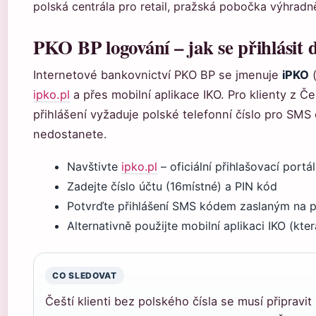
polská centrála pro retail, pražská pobočka výhradně
PKO BP logování – jak se přihlásit
Internetové bankovnictví PKO BP se jmenuje
iPKO
(
ipko.pl
a přes mobilní aplikace IKO. Pro klienty z Če
přihlášení vyžaduje polské telefonní číslo pro SMS
nedostanete.
Navštivte
ipko.pl
– oficiální přihlašovací portál
Zadejte číslo účtu (16místné) a PIN kód
Potvrďte přihlášení SMS kódem zaslaným na pol
Alternativně použijte mobilní aplikaci IKO (kt
CO SLEDOVAT
Čeští klienti bez polského čísla se musí připravi