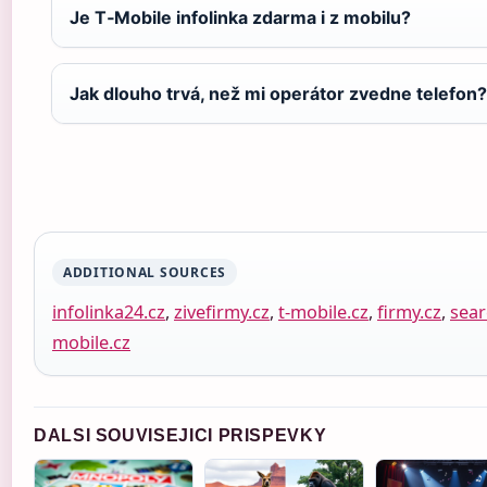
Je T‑Mobile infolinka zdarma i z mobilu?
Jak dlouho trvá, než mi operátor zvedne telefon?
ADDITIONAL SOURCES
infolinka24.cz
,
zivefirmy.cz
,
t-mobile.cz
,
firmy.cz
,
sear
mobile.cz
DALSI SOUVISEJICI PRISPEVKY