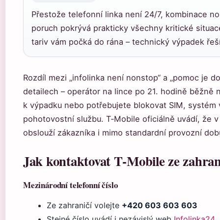
Přestože telefonní linka není 24/7, kombinace no
poruch pokrývá prakticky všechny kritické situa
tariv vám počká do rána – technický výpadek řeší
Rozdíl mezi „infolinka není nonstop“ a „pomoc je d
detailech – operátor na lince po 21. hodině běžně 
k výpadku nebo potřebujete blokovat SIM, systém 
pohotovostní službu. T‑Mobile oficiálně uvádí, že 
obslouží zákazníka i mimo standardní provozní dob
Jak kontaktovat T‑Mobile ze zahran
Mezinárodní telefonní číslo
Ze zahraničí volejte
+420 603 603 603
Stejné číslo uvádí i nezávislý web
Infolinka24
.