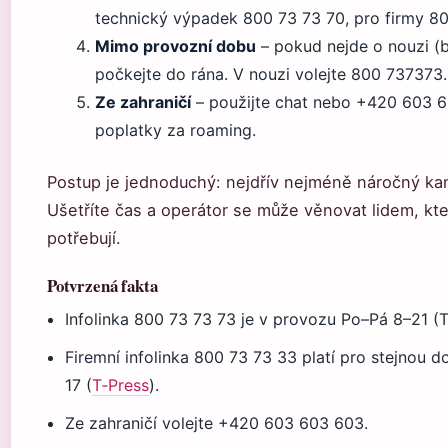
technický výpadek 800 73 73 70, pro firmy 80
Mimo provozní dobu
– pokud nejde o nouzi (
počkejte do rána. V nouzi volejte 800 737373.
Ze zahraničí
– použijte chat nebo +420 603 60
poplatky za roaming.
Postup je jednoduchý: nejdřív nejméně náročný kan
Ušetříte čas a operátor se může věnovat lidem, kt
potřebují.
Potvrzená fakta
Infolinka 800 73 73 73 je v provozu Po–Pá 8–21 (T
Firemní infolinka 800 73 73 33 platí pro stejnou 
17 (
T‑Press
).
Ze zahraničí volejte +420 603 603 603.