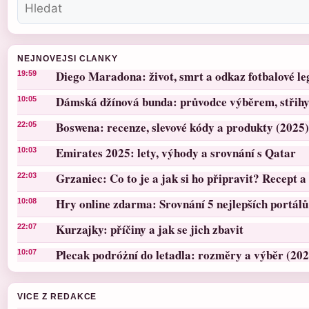
NEJNOVEJSI CLANKY
Diego Maradona: život, smrt a odkaz fotbalové l
19:59
Dámská džínová bunda: průvodce výběrem, střihy 
10:05
Boswena: recenze, slevové kódy a produkty (2025)
22:05
Emirates 2025: lety, výhody a srovnání s Qatar
10:03
Grzaniec: Co to je a jak si ho připravit? Recept a 
22:03
Hry online zdarma: Srovnání 5 nejlepších portálů
10:08
Kurzajky: příčiny a jak se jich zbavit
22:07
Plecak podróżní do letadla: rozměry a výběr (202
10:07
VICE Z REDAKCE