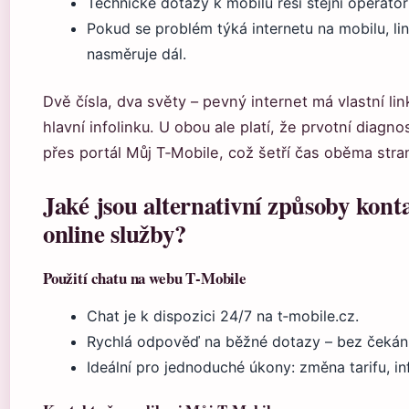
Technické dotazy k mobilu řeší stejní operáto
Pokud se problém týká internetu na mobilu, li
nasměruje dál.
Dvě čísla, dva světy – pevný internet má vlastní link
hlavní infolinku. U obou ale platí, že prvotní diagn
přes portál Můj T‑Mobile, což šetří čas oběma str
Jaké jsou alternativní způsoby kont
online služby?
Použití chatu na webu T‑Mobile
Chat je k dispozici 24/7 na t‑mobile.cz.
Rychlá odpověď na běžné dotazy – bez čekání n
Ideální pro jednoduché úkony: změna tarifu, i