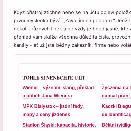
Když přístroj ztichne nebo se na účtu objeví polož
první myšlenka bývá: „Zavolám na podporu.“ Jenže
několik různých linek a ne vždy je hned jasné, kter
přehled vám ukáže všechna důležitá čísla, provozní 
kanály – ať už jste běžný zákazník, firma nebo volá
TOHLE SI NENECHTE UJIT
Wiener – význam, slang, překlad
Žyczenia na 
a příběh Jana Wienera
napsat přání
MPK Białystok – jízdní řády,
Kaczki Biegu
mapy a ceny jízdenek
de Identifica
Stadion Śląski: kapacita, historie,
Bělání (vitili