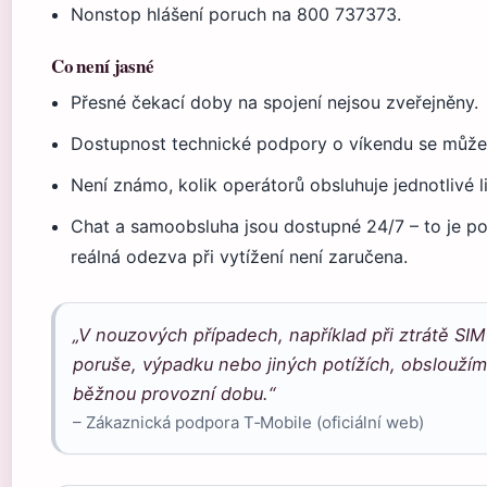
Nonstop hlášení poruch na 800 737373.
Co není jasné
Přesné čekací doby na spojení nejsou zveřejněny.
Dostupnost technické podpory o víkendu se může l
Není známo, kolik operátorů obsluhuje jednotlivé l
Chat a samoobsluha jsou dostupné 24/7 – to je pot
reálná odezva při vytížení není zaručena.
„V nouzových případech, například při ztrátě SIM k
poruše, výpadku nebo jiných potížích, obslouží
běžnou provozní dobu.“
– Zákaznická podpora T‑Mobile (oficiální web)