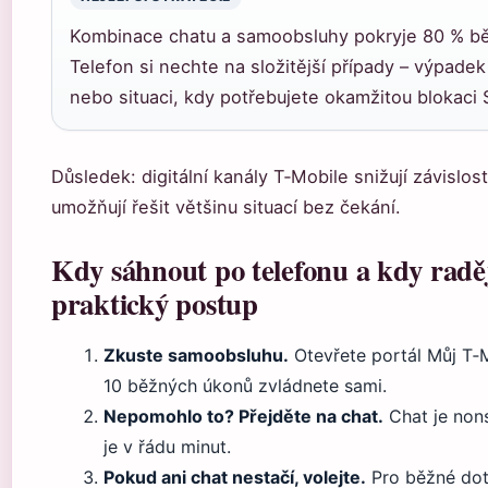
Kombinace chatu a samoobsluhy pokryje 80 % b
Telefon si nechte na složitější případy – výpadek
nebo situaci, kdy potřebujete okamžitou blokaci 
Důsledek: digitální kanály T‑Mobile snižují závislost
umožňují řešit většinu situací bez čekání.
Kdy sáhnout po telefonu a kdy raděj
praktický postup
Zkuste samoobsluhu.
Otevřete portál Můj T‑
10 běžných úkonů zvládnete sami.
Nepomohlo to? Přejděte na chat.
Chat je non
je v řádu minut.
Pokud ani chat nestačí, volejte.
Pro běžné dot