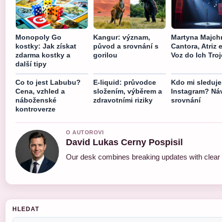
Monopoly Go
Kangur: význam,
Martyna Majchr
kostky: Jak získat
původ a srovnání s
Cantora, Atriz 
zdarma kostky a
gorilou
Voz do Ich Troj
další tipy
Co to jest Labubu?
E-liquid: průvodce
Kdo mi sleduje
Cena, vzhled a
složením, výběrem a
Instagram? Ná
náboženské
zdravotními riziky
srovnání
kontroverze
O AUTOROVI
David Lukas Cerny Pospisil
Our desk combines breaking updates with clear a
HLEDAT