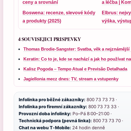
ceny a srovnání
a léčba | Ko
Boswena: recenze, slevové kódy
Elbrus: nejv
a produkty (2025)
výška, výstup
4 SOUVISEJICI PRISPEVKY
Thomas Brodie-Sangster: Svatba, věk a nejznámější 
Keratin: Co to je, kde se nachází a jak ho používat na
Kalisz Pogoda – Tempo Atual e Previsão Detalhada
Jagiellonia mecz dnes: TV, stream a vstupenky
Infolinka pro běžné zákazníky:
800 73 73 73 ·
Infolinka pro firemní zákazníky:
800 73 73 33 ·
Provozní doba infolinky:
Po–Pá 8:00–21:00 ·
Technická podpora (pevná linka):
800 73 73 70 ·
Chat na webu T‑Mobile:
24 hodin denně