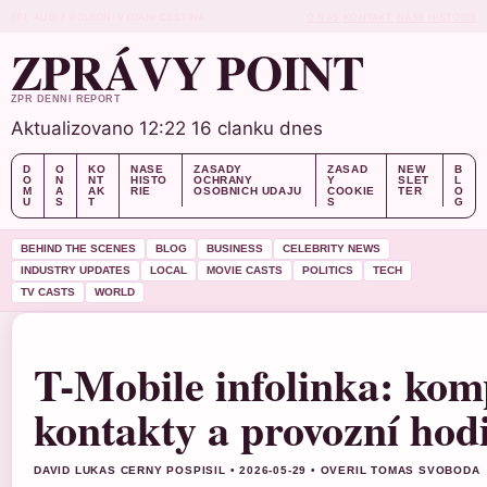
FRI, AUG 7
POLEDNI VYDANI
CESTINA
O NAS
KONTAKT
NASE HISTORIE
ZPRÁVY POINT
ZPR DENNI REPORT
Aktualizovano 12:22
16 clanku dnes
D
O
KO
NASE
ZASADY
ZASAD
NEW
B
O
N
NT
HISTO
OCHRANY
Y
SLET
L
M
A
AK
RIE
OSOBNICH UDAJU
COOKIE
TER
O
U
S
T
S
G
BEHIND THE SCENES
BLOG
BUSINESS
CELEBRITY NEWS
INDUSTRY UPDATES
LOCAL
MOVIE CASTS
POLITICS
TECH
TV CASTS
WORLD
T-Mobile infolinka: kom
kontakty a provozní hod
DAVID LUKAS CERNY POSPISIL • 2026-05-29 • OVERIL TOMAS SVOBODA