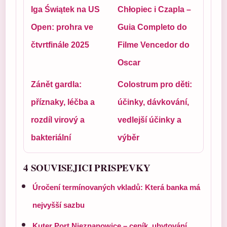
Iga Świątek na US
Chłopiec i Czapla –
Open: prohra ve
Guia Completo do
čtvrtfinále 2025
Filme Vencedor do
Oscar
Zánět gardla:
Colostrum pro děti:
příznaky, léčba a
účinky, dávkování,
rozdíl virový a
vedlejší účinky a
bakteriální
výběr
4 SOUVISEJICI PRISPEVKY
Úročení termínovaných vkladů: Která banka má
nejvyšší sazbu
Kuter Port Nieznanowice – ceník, ubytování,