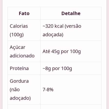
Fato
Detalhe
Calorias
~320 kcal (versão
(100g)
adoçada)
Açúcar
Até 45g por 100g
adicionado
Proteína
~8g por 100g
Gordura
(não
7-8%
adoçado)