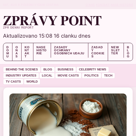
SAT, AUG 8
POLEDNI VYDANI
CESTINA
O NAS
KONTAKT
NASE HISTORIE
ZPRÁVY POINT
ZPR DENNI REPORT
Aktualizovano 15:08
16 clanku dnes
D
O
KO
NASE
ZASADY
ZASAD
NEW
B
O
N
NT
HISTO
OCHRANY
Y
SLET
L
M
A
AK
RIE
OSOBNICH UDAJU
COOKIE
TER
O
U
S
T
S
G
BEHIND THE SCENES
BLOG
BUSINESS
CELEBRITY NEWS
INDUSTRY UPDATES
LOCAL
MOVIE CASTS
POLITICS
TECH
TV CASTS
WORLD