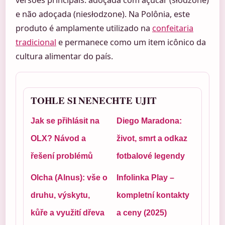
e não adoçada (niesłodzone). Na Polônia, este
produto é amplamente utilizado na
confeitaria
tradicional
e permanece como um item icônico da
cultura alimentar do país.
TOHLE SI NENECHTE UJIT
Jak se přihlásit na
Diego Maradona:
OLX? Návod a
život, smrt a odkaz
řešení problémů
fotbalové legendy
Olcha (Alnus): vše o
Infolinka Play –
druhu, výskytu,
kompletní kontakty
kůře a využití dřeva
a ceny (2025)