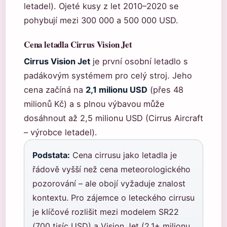
letadel). Ojeté kusy z let 2010–2020 se
pohybují mezi 300 000 a 500 000 USD.
Cena letadla Cirrus Vision Jet
Cirrus Vision Jet
je první osobní letadlo s
padákovým systémem pro celý stroj. Jeho
cena začíná na
2,1 milionu USD
(přes 48
milionů Kč) a s plnou výbavou může
dosáhnout až 2,5 milionu USD (Cirrus Aircraft
– výrobce letadel).
Podstata:
Cena cirrusu jako letadla je
řádově vyšší než cena meteorologického
pozorování – ale obojí vyžaduje znalost
kontextu. Pro zájemce o leteckého cirrusu
je klíčové rozlišit mezi modelem SR22
(700 tisíc USD) a Vision Jet (2,1+ milionu