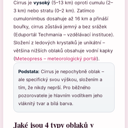
Cirrus je
vysoký
(5–13 km) oproti cumulu (2–
3 km) nebo stratu (0–2 km). Zatímco
cumulonimbus dosahuje až 16 km a přináší
bouřky, cirrus zůstává jemný a bez srážek
(Eduportál Techmania – vzdělávací instituce).
Složení z ledových krystalků je unikátní –
většina nižších oblaků obsahuje vodní kapky
(
Meteopress – meteorologický portál
).
Podstata:
Cirrus je nepochybně oblak –
ale specifický svou výškou, složením a
tím, že nikdy neprší. Pro běžného
pozorovatele je hlavním vodítkem jeho
vláknitý tvar a bílá barva.
Jaké jsou 4 typy oblaků v