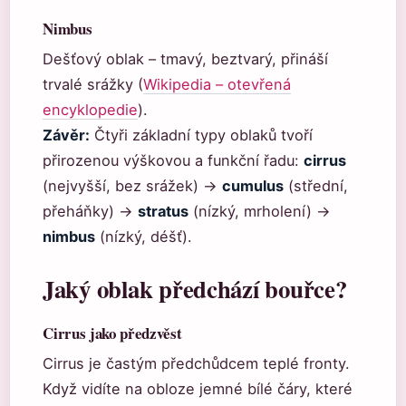
Nimbus
Dešťový oblak – tmavý, beztvarý, přináší
trvalé srážky (
Wikipedia – otevřená
encyklopedie
).
Závěr:
Čtyři základní typy oblaků tvoří
přirozenou výškovou a funkční řadu:
cirrus
(nejvyšší, bez srážek) →
cumulus
(střední,
přeháňky) →
stratus
(nízký, mrholení) →
nimbus
(nízký, déšť).
Jaký oblak předchází bouřce?
Cirrus jako předzvěst
Cirrus je častým předchůdcem teplé fronty.
Když vidíte na obloze jemné bílé čáry, které