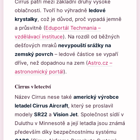
Cirrus patří mezi základní druhy vysoké
oblačnosti. Tvoří ho výhradně
ledové
krystalky
, což je důvod, proč vypadá jemně
a průsvitně (
Eduportál Techmania –
vzdělávací instituce
). Na rozdíl od běžných
dešťových mraků
nevypouští srážky na
zemský povrch
– ledové částice se vypaří
dříve, než dopadnou na zem (
Astro.cz –
astronomický portál
).
Cirrus v letectví
Název Cirrus nese také
americký výrobce
letadel Cirrus Aircraft
, který se proslavil
modely
SR22
a
Vision Jet
. Společnost sídlí v
Duluthu v Minnesotě a její letadla jsou známá
především díky bezpečnostnímu systému