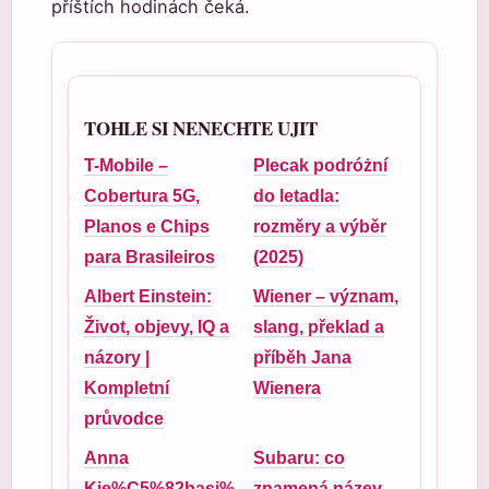
příštích hodinách čeká.
TOHLE SI NENECHTE UJIT
T-Mobile –
Plecak podróżní
Cobertura 5G,
do letadla:
Planos e Chips
rozměry a výběr
para Brasileiros
(2025)
Albert Einstein:
Wiener – význam,
Život, objevy, IQ a
slang, překlad a
názory |
příběh Jana
Kompletní
Wienera
průvodce
Anna
Subaru: co
Kie%C5%82basi%
znamená název,