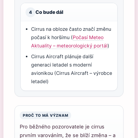
Co bude dál
4
Cirrus na obloze často značí změnu
počasí k horšímu (
Počasí Meteo
Aktuality – meteorologický portál
)
Cirrus Aircraft plánuje další
generaci letadel s moderní
avionikou (Cirrus Aircraft – výrobce
letadel)
PROČ TO MÁ VÝZNAM
Pro běžného pozorovatele je cirrus
prvním varováním, že se blíží změna – a