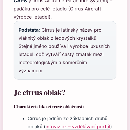
CAPS
(Cirrus Airframe Parachute System) –
padáku pro celé letadlo (Cirrus Aircraft –
výrobce letadel).
Podstata:
Cirrus je latinský název pro
vláknitý oblak z ledových krystalků.
Stejné jméno používá i výrobce luxusních
letadel, což vytváří častý zmatek mezi
meteorologickým a komerčním
významem.
Je cirrus oblak?
Charakteristika cirrové oblačnosti
Cirrus je jedním ze základních druhů
oblaků (
infoviz.cz – vzdělávací portál
)