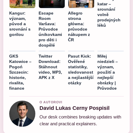
katar –
srovnání
Kangur:
Escape
Allegro
volně
význam,
Room
strona
prodejných
původ a
Varšava:
główna:
léků
srovnání s
Průvodce
průvodce
gorilou
únikovkami
nákupem z
pro děti i
ČR
dospělé
GKS
Twitter
Pasut Kick:
Miłej
Katowice –
Download:
Ověřené
niedzieli –
Pogoń
Stáhnout
statistiky,
význam,
Szczecin:
video, MP3,
sledovanost
použití a
historie,
APK z X
a nejčastější
nejlepší
rivalita,
otázky
obrázky |
finance
Průvodce
O AUTOROVI
David Lukas Cerny Pospisil
Our desk combines breaking updates with
clear and practical explainers.