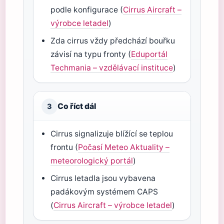
podle konfigurace (
Cirrus Aircraft –
výrobce letadel
)
Zda cirrus vždy předchází bouřku
závisí na typu fronty (
Eduportál
Techmania – vzdělávací instituce
)
Co říct dál
3
Cirrus signalizuje blížící se teplou
frontu (
Počasí Meteo Aktuality –
meteorologický portál
)
Cirrus letadla jsou vybavena
padákovým systémem CAPS
(
Cirrus Aircraft – výrobce letadel
)