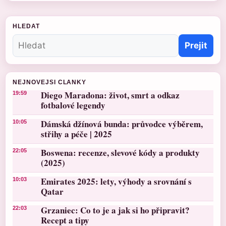
HLEDAT
Prejit
NEJNOVEJSI CLANKY
Diego Maradona: život, smrt a odkaz
19:59
fotbalové legendy
Dámská džínová bunda: průvodce výběrem,
10:05
střihy a péče | 2025
Boswena: recenze, slevové kódy a produkty
22:05
(2025)
Emirates 2025: lety, výhody a srovnání s
10:03
Qatar
Grzaniec: Co to je a jak si ho připravit?
22:03
Recept a tipy