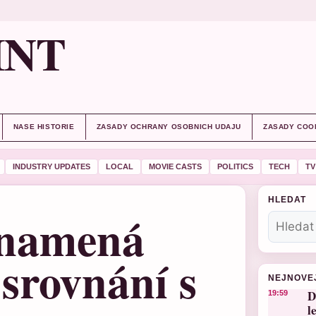
INT
NASE HISTORIE
ZASADY OCHRANY OSOBNICH UDAJU
ZASADY COO
INDUSTRY UPDATES
LOCAL
MOVIE CASTS
POLITICS
TECH
TV
HLEDAT
znamená
 srovnání s
NEJNOVE
D
19:59
l