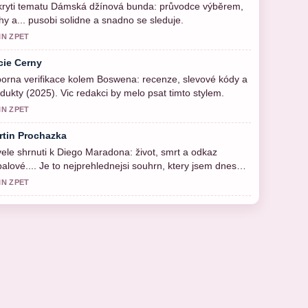
kryti tematu Dámská džínová bunda: průvodce výběrem,
ihy a... pusobi solidne a snadno se sleduje.
IN ZPET
cie Cerny
orna verifikace kolem Boswena: recenze, slevové kódy a
dukty (2025). Vic redakci by melo psat timto stylem.
IN ZPET
rtin Prochazka
ele shrnuti k Diego Maradona: život, smrt a odkaz
balové.... Je to nejprehlednejsi souhrn, ktery jsem dnes
el.
IN ZPET