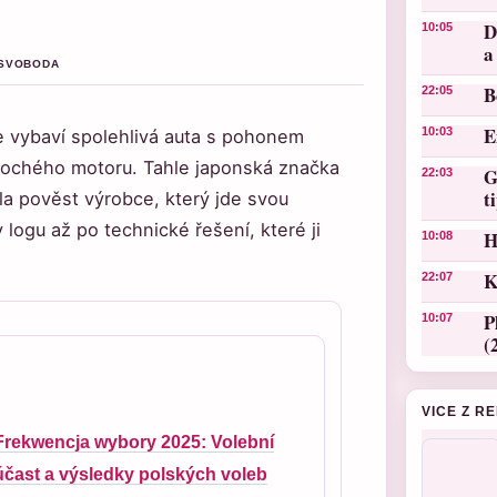
D
10:05
a
S SVOBODA
B
22:05
E
10:03
e vybaví spolehlivá auta s pohonem
plochého motoru. Tahle japonská značka
G
22:03
t
ala pověst výrobce, který jde svou
 logu až po technické řešení, které ji
H
10:08
K
22:07
P
10:07
(
VICE Z R
Frekwencja wybory 2025: Volební
účast a výsledky polských voleb