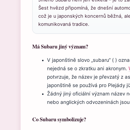
Šest hvězd připomíná, že dnešní automob
což je u japonských koncernů běžná, ale
komunikovaná tradice.
Má Subaru jiný význam?
V japonštině slovo „subaru“ ( ) oz
nejedná se o zkratku ani akronym.
potvrzuje, že název je převzatý z a
japonštině se používá pro Plejády již
Žádný jiný oficiální význam název
nebo anglických odvozeninách jso
Co Subaru symbolizuje?