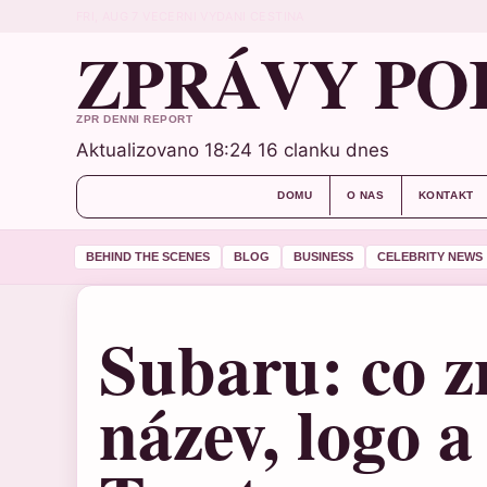
FRI, AUG 7
VECERNI VYDANI
CESTINA
ZPRÁVY PO
ZPR DENNI REPORT
Aktualizovano 18:24
16 clanku dnes
DOMU
O NAS
KONTAKT
BEHIND THE SCENES
BLOG
BUSINESS
CELEBRITY NEWS
Subaru: co 
název, logo a