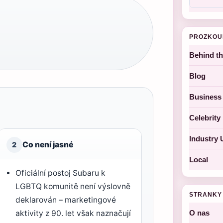
PROZKOU
Behind t
Blog
Business
Celebrit
Industry 
Co není jasné
2
Local
Oficiální postoj Subaru k
LGBTQ komunitě není výslovně
STRANKY
deklarován – marketingové
aktivity z 90. let však naznačují
O nas