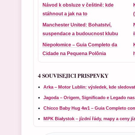
Návod k obsluze v češtině: kde
stáhnout a jak na to
Manchester United: Bohatství,
suspendace a budoucnost klubu
Niepołomice – Guia Completo da
Cidade na Pequena Polônia
4 SOUVISEJICI PRISPEVKY
Arka – Motor Lublin: výsledek, kde sledova
Jagoda – Origem, Significado e Legado nas
Chicco Baby Hug 4w1 – Guia Completo com
MPK Białystok – jízdní řády, mapy a ceny j