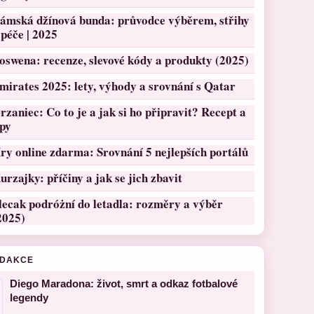
ámská džínová bunda: průvodce výběrem, střihy
 péče | 2025
oswena: recenze, slevové kódy a produkty (2025)
mirates 2025: lety, výhody a srovnání s Qatar
rzaniec: Co to je a jak si ho připravit? Recept a
ipy
ry online zdarma: Srovnání 5 nejlepších portálů
urzajky: příčiny a jak se jich zbavit
lecak podróżní do letadla: rozměry a výběr
2025)
EDAKCE
Diego Maradona: život, smrt a odkaz fotbalové
legendy