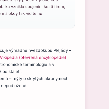
ilka vznikla spojením šesti firem,
 málokdy tak viditelně
načuje výhradně hvězdokupu Plejády –
Wikipedia (otevřená encyklopedie)
stronomické terminologie a v
 po staletí.
 nemá – mýty o skrytých akronymech
u nepodložené.