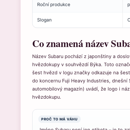
Roční produkce
p
Slogan
C
Co znamená název Sub
Název Subaru pochází z japonštiny a dosl
hvězdokupy v souhvězdí Býka. Toto označ
šest hvězd v logu značky odkazuje na šest
do koncernu Fuji Heavy Industries, dnešní
automobilový magazín) uvádí, že logo i ná
hvězdokupu.
PROČ TO MÁ VÁHU
Jméno Subaru není jen etiketa – je to za