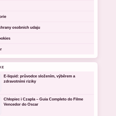
orie
chrany osobnich udaju
ookies
r
KE
E-liquid: průvodce složením, výběrem a
zdravotními riziky
Chłopiec i Czapla – Guia Completo do Filme
Vencedor do Oscar