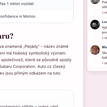
Po
řes 1 milion vozidel
stř
3 M
onfidence in Motion
Lu
Vyb
aru?
pro
5 M
ova znamená „Plejády“ – název známé
Ma
ení má hluboký symbolický význam:
Skv
fot
 společností, které se původně spojily
vid
7 M
 Subaru Corporation. Auto.cz (český
zev jsou přímým odkazem na tuto
kladatelský příběh v jedné větě.