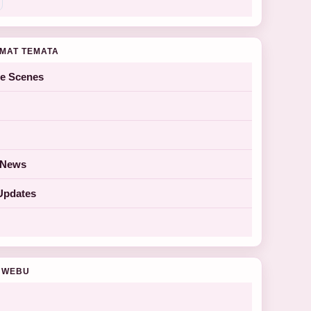
MAT TEMATA
he Scenes
y News
Updates
 WEBU