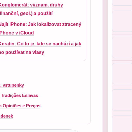
Konglomerát: význаm, druhy
(finanční, geol.) a použití
Najít iPhone: Jak lokalizovat ztracený
iPhone v iCloud
Keratin: Co to je, kde se nachází a jak
ho používat na vlasy
t, vstupenky
 Tradições Eslavas
 Opiniões e Preços
ízdenek