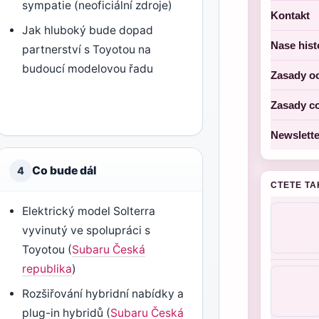
sympatie (neoficiální zdroje)
Kontakt
Jak hluboký bude dopad
Nase hist
partnerství s Toyotou na
budoucí modelovou řadu
Zasady o
Zasady c
Newslette
Co bude dál
4
CTETE TA
Elektrický model Solterra
vyvinutý ve spolupráci s
Toyotou (
Subaru Česká
republika
)
Rozšiřování hybridní nabídky a
plug-in hybridů (
Subaru Česká