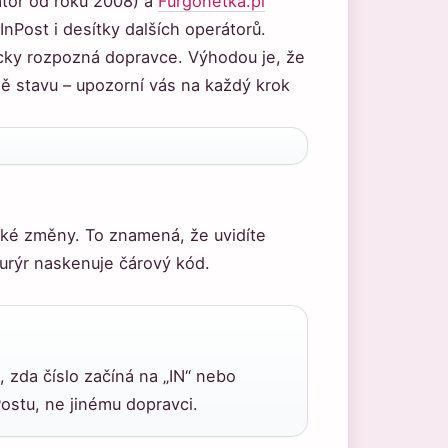
átor od roku 2008) a
Furgonetka.pl
InPost i desítky dalších operátorů.
ticky rozpozná dopravce. Výhodou je, že
ně stavu – upozorní vás na každý krok
ické změny. To znamená, že uvidíte
kurýr naskenuje čárový kód.
 zda číslo začíná na „IN“ nebo
Postu, ne jinému dopravci.