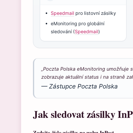
Speedmail
pro listovní zásilky
eMonitoring pro globální
sledování (
Speedmail
)
„Poczta Polska eMonitoring umožňuje s
zobrazuje aktuální status i na straně za
— Zástupce Poczta Polska
Jak sledovat zásilky InP
Zadejte číslo zásilky na webu InPost