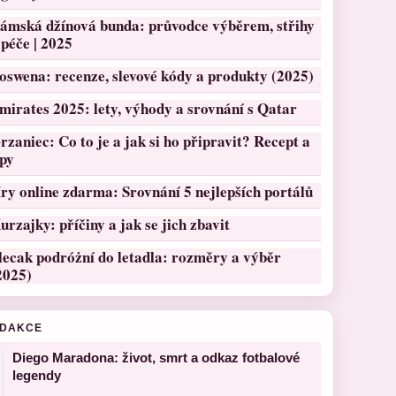
ámská džínová bunda: průvodce výběrem, střihy
 péče | 2025
oswena: recenze, slevové kódy a produkty (2025)
mirates 2025: lety, výhody a srovnání s Qatar
rzaniec: Co to je a jak si ho připravit? Recept a
ipy
ry online zdarma: Srovnání 5 nejlepších portálů
urzajky: příčiny a jak se jich zbavit
lecak podróżní do letadla: rozměry a výběr
2025)
EDAKCE
Diego Maradona: život, smrt a odkaz fotbalové
legendy