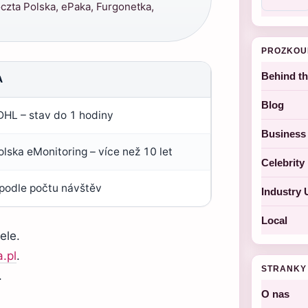
czta Polska, ePaka, Furgonetka,
PROZKOU
Behind t
A
Blog
DHL – stav do 1 hodiny
Business
lska eMonitoring – více než 10 let
Celebrit
podle počtu návštěv
Industry 
Local
ele.
.pl
.
STRANKY
.
O nas