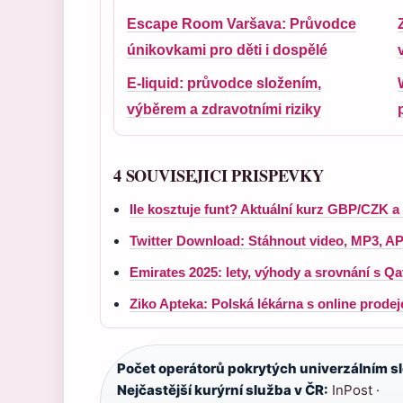
Escape Room Varšava: Průvodce
únikovkami pro děti i dospělé
E-liquid: průvodce složením,
výběrem a zdravotními riziky
4 SOUVISEJICI PRISPEVKY
Ile kosztuje funt? Aktuální kurz GBP/CZK a
Twitter Download: Stáhnout video, MP3, A
Emirates 2025: lety, výhody a srovnání s Qa
Ziko Apteka: Polská lékárna s online prode
Počet operátorů pokrytých univerzálním s
Nejčastější kurýrní služba v ČR:
InPost ·