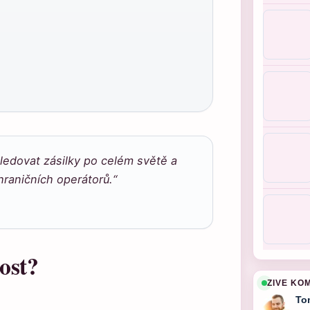
ledovat zásilky po celém světě a
hraničních operátorů.“
ost?
ZIVE KO
To