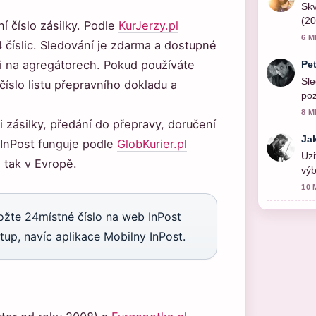
Skv
(20
í číslo zásilky. Podle
KurJerzy.pl
6 M
 číslic. Sledování je zdarma a dostupné
 i na agregátorech. Pokud používáte
Pe
Sle
 číslo listu přepravního dokladu a
poz
8 M
ci zásilky, předání do přepravy, doručení
Ja
 InPost funguje podle
GlobKurier.pl
Uzi
, tak v Evropě.
výb
akt
10 
ložte 24místné číslo na web InPost
tup, navíc aplikace Mobilny InPost.