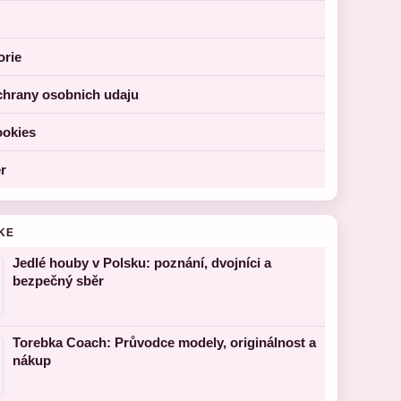
orie
chrany osobnich udaju
ookies
r
KE
Jedlé houby v Polsku: poznání, dvojníci a
bezpečný sběr
Torebka Coach: Průvodce modely, originálnost a
nákup