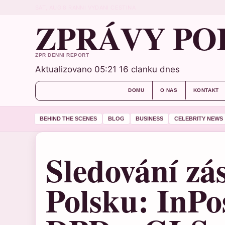
SAT, AUG 8
RANNI VYDANI
CESTINA
ZPRÁVY PO
ZPR DENNI REPORT
Aktualizovano 05:21
16 clanku dnes
DOMU
O NAS
KONTAKT
BEHIND THE SCENES
BLOG
BUSINESS
CELEBRITY NEWS
Sledování zás
Polsku: InPo