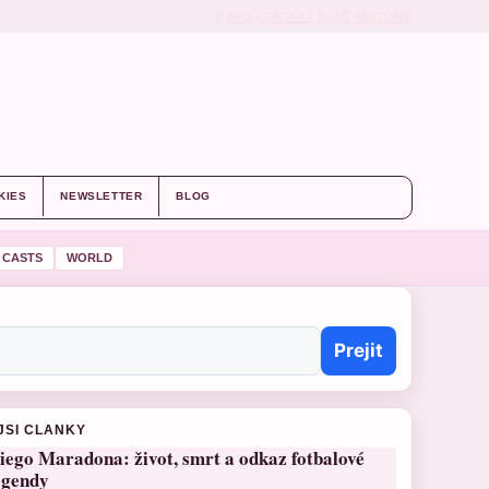
O NAS
KONTAKT
NASE HISTORIE
KIES
NEWSLETTER
BLOG
 CASTS
WORLD
Prejit
JSI CLANKY
iego Maradona: život, smrt a odkaz fotbalové
egendy