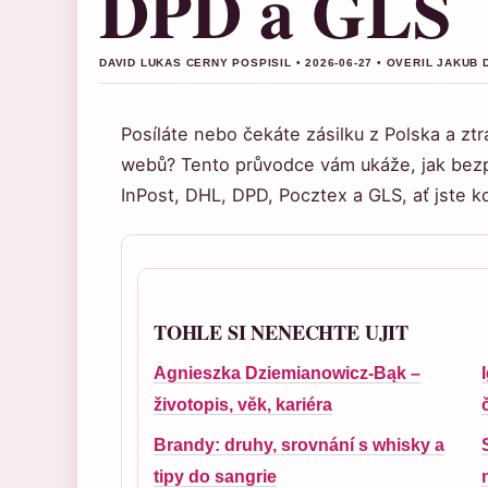
DPD a GLS
DAVID LUKAS CERNY POSPISIL • 2026-06-27 • OVERIL JAKUB
Posíláte nebo čekáte zásilku z Polska a ztr
webů? Tento průvodce vám ukáže, jak bezp
InPost, DHL, DPD, Pocztex a GLS, ať jste kd
TOHLE SI NENECHTE UJIT
Agnieszka Dziemianowicz-Bąk –
životopis, věk, kariéra
Brandy: druhy, srovnání s whisky a
tipy do sangrie