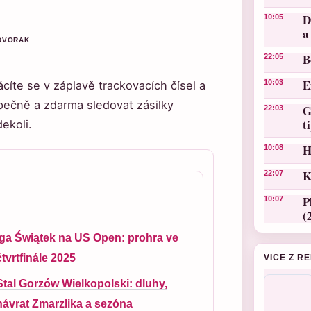
D
10:05
a
 DVORAK
B
22:05
E
10:03
ácíte se v záplavě trackovacích čísel a
ečně a zdarma sledovat zásilky
G
22:03
t
ekoli.
H
10:08
K
22:07
P
10:07
(
Iga Świątek na US Open: prohra ve
čtvrtfinále 2025
VICE Z R
Stal Gorzów Wielkopolski: dluhy,
návrat Zmarzlika a sezóna