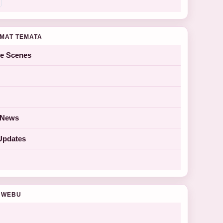
MAT TEMATA
he Scenes
y News
Updates
 WEBU