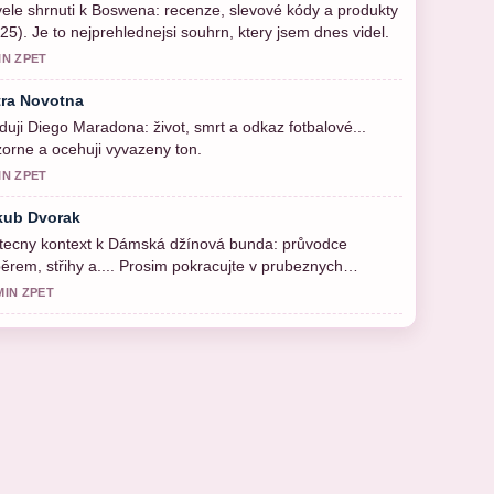
ele shrnuti k Boswena: recenze, slevové kódy a produkty
25). Je to nejprehlednejsi souhrn, ktery jsem dnes videl.
IN ZPET
tra Novotna
duji Diego Maradona: život, smrt a odkaz fotbalové...
orne a ocehuji vyvazeny ton.
IN ZPET
kub Dvorak
tecny kontext k Dámská džínová bunda: průvodce
ěrem, střihy a.... Prosim pokracujte v prubeznych
ualizacich.
MIN ZPET