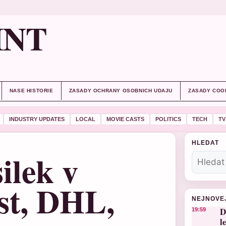
INT
NASE HISTORIE
ZASADY OCHRANY OSOBNICH UDAJU
ZASADY COO
INDUSTRY UPDATES
LOCAL
MOVIE CASTS
POLITICS
TECH
TV
HLEDAT
ilek v
st, DHL,
NEJNOVE
D
19:59
l