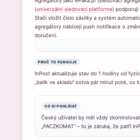
Agregátory jako ePaka.pl (sledovací agreg
(univerzální sledovací platforma)
podporují 
Stačí vložit číslo zásilky a systém automa
agregátory nabízejí push notifikace o změ
doručení.
PROČ TO FUNGUJE
InPost aktualizuje stav do 1 hodiny od fyz
„balík ve skladu“ sotva pár minut poté, co 
CO SI POHLÍDAT
Český uživatel by měl vždy zkontrolovat,
„PACZKOMAT“ – to je záruka, že patří In