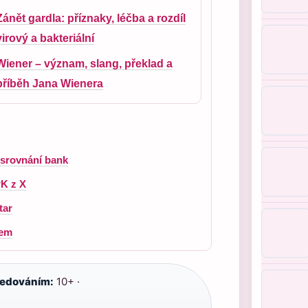
Zánět gardla: příznaky, léčba a rozdíl
virový a bakteriální
Wiener – význam, slang, překlad a
příběh Jana Wienera
 srovnání bank
PK z X
tar
jem
ledováním:
10+ ·