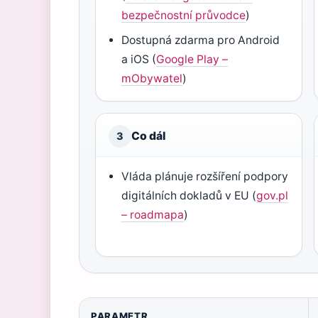
bezpečnostní průvodce
)
Dostupná zdarma pro Android
a iOS (
Google Play –
mObywatel
)
Co dál
3
Vláda plánuje rozšíření podpory
digitálních dokladů v EU (
gov.pl
– roadmapa
)
PARAMETR